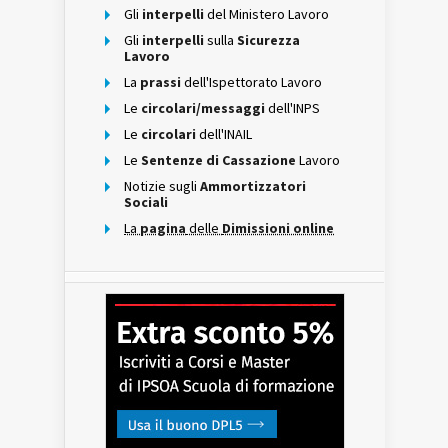
Gli
interpelli
del Ministero Lavoro
Gli
interpelli
sulla
Sicurezza
Lavoro
La
prassi
dell'Ispettorato Lavoro
Le
circolari/messaggi
dell'INPS
Le
circolari
dell'INAIL
Le
Sentenze di Cassazione
Lavoro
Notizie sugli
Ammortizzatori
Sociali
La
pagina
delle
Dimissioni online