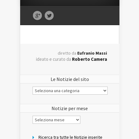
diretto da
Eufranio Massi
ideato e curato da
Roberto Camera
Le Notizie del sito
Le
Notizie
del
sito
Notizie per mese
Notizie
per
mese
Ricerca tra tutte le Notizie inserite