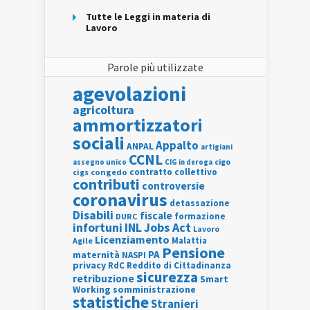
Tutte le Leggi in materia di
Lavoro
Parole più utilizzate
agevolazioni
agricoltura
ammortizzatori
sociali
Appalto
ANPAL
artigiani
CCNL
assegno unico
cigo
CIG in deroga
contratto collettivo
cigs
congedo
contributi
controversie
coronavirus
detassazione
Disabili
fiscale
formazione
DURC
INL
Jobs Act
infortuni
Lavoro
Licenziamento
Agile
Malattia
Pensione
PA
maternità
NASPI
privacy
RdC
Reddito di Cittadinanza
sicurezza
retribuzione
Smart
Working
somministrazione
statistiche
Stranieri