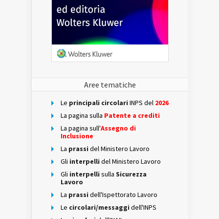
Aree tematiche
Le
principali circolari
INPS del
2026
La pagina sulla
Patente a crediti
La pagina sull'
Assegno di
Inclusione
La
prassi
del Ministero Lavoro
Gli
interpelli
del Ministero Lavoro
Gli
interpelli
sulla
Sicurezza
Lavoro
La
prassi
dell'Ispettorato Lavoro
Le
circolari/messaggi
dell'INPS