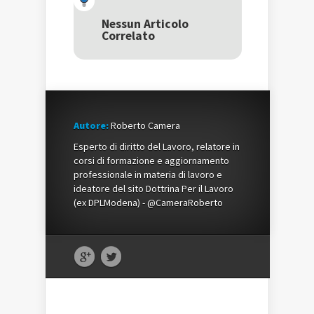
apre
in
apre
in
una
in
una
nuova
una
Nessun Articolo
nuova
finestra)
nuova
Correlato
finestra)
finestra)
Autore:
Roberto Camera
Esperto di diritto del Lavoro, relatore in
corsi di formazione e aggiornamento
professionale in materia di lavoro e
ideatore del sito Dottrina Per il Lavoro
(ex DPLModena) - @CameraRoberto