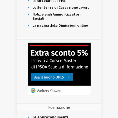
Le
circolari
dell'INAIL
Le
Sentenze di Cassazione
Lavoro
Notizie sugli
Ammortizzatori
Sociali
La
pagina
delle
Dimissioni online
Formazione
Gli
Approfondimenti