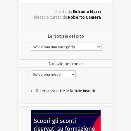
diretto da
Eufranio Massi
ideato e curato da
Roberto Camera
Le Notizie del sito
Le
Notizie
del
sito
Notizie per mese
Notizie
per
mese
Ricerca tra tutte le Notizie inserite