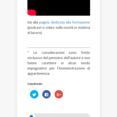
Vai alla
pagina dedicata alla formazione
(podcast e video sulle novità in materia
di lavoro)
* Le considerazioni sono frutto
esclusivo del pensiero dell’autore e non
hanno carattere in alcun modo
impegnativo per l’Amministrazione di
appartenenza.
Condividi:
Fai
Fai
Fai
clic
clic
clic
qui
per
qui
per
condividere
per
condividere
su
condividere
su
Facebook
su
Twitter
(Si
Google+
(Si
apre
(Si