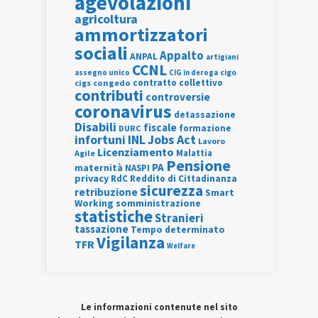
agevolazioni
agricoltura
ammortizzatori
sociali
Appalto
ANPAL
artigiani
CCNL
assegno unico
cigo
CIG in deroga
contratto collettivo
cigs
congedo
contributi
controversie
coronavirus
detassazione
Disabili
fiscale
formazione
DURC
INL
Jobs Act
infortuni
Lavoro
Licenziamento
Agile
Malattia
Pensione
PA
maternità
NASPI
privacy
RdC
Reddito di Cittadinanza
sicurezza
retribuzione
Smart
Working
somministrazione
statistiche
Stranieri
tassazione
Tempo determinato
Vigilanza
TFR
Welfare
Le informazioni contenute nel sito