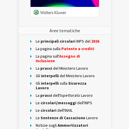
Aree tematiche
Le
principali circolari
INPS del
2026
La pagina sulla
Patente a crediti
La pagina sull'
Assegno di
Inclusione
La
prassi
del Ministero Lavoro
Gli
interpelli
del Ministero Lavoro
Gli
interpelli
sulla
Sicurezza
Lavoro
La
prassi
dell'Ispettorato Lavoro
Le
circolari/messaggi
dell'INPS
Le
circolari
dell'INAIL
Le
Sentenze di Cassazione
Lavoro
Notizie sugli
Ammortizzatori