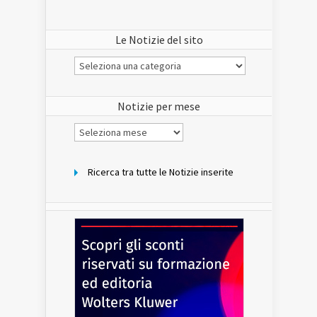
Le Notizie del sito
Le
Notizie
del
sito
Notizie per mese
Notizie
per
mese
Ricerca tra tutte le Notizie inserite