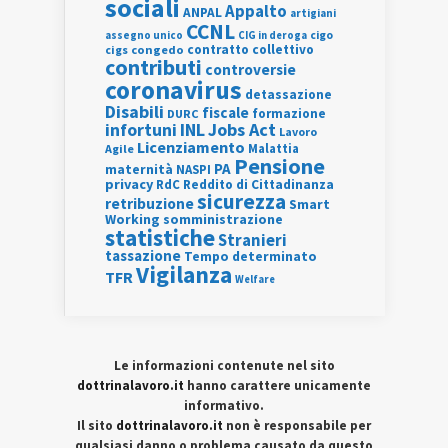
sociali
Appalto
ANPAL
artigiani
CCNL
assegno unico
cigo
CIG in deroga
contratto collettivo
cigs
congedo
contributi
controversie
coronavirus
detassazione
Disabili
fiscale
formazione
DURC
INL
Jobs Act
infortuni
Lavoro
Licenziamento
Agile
Malattia
Pensione
PA
maternità
NASPI
privacy
RdC
Reddito di Cittadinanza
sicurezza
retribuzione
Smart
Working
somministrazione
statistiche
Stranieri
tassazione
Tempo determinato
Vigilanza
TFR
Welfare
Le informazioni contenute nel sito
dottrinalavoro.it
hanno carattere unicamente
informativo.
Il sito
dottrinalavoro.it
non è responsabile per
qualsiasi danno o problema causato da questo