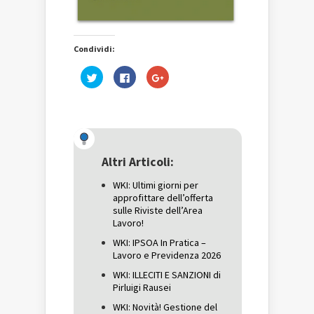
Condividi:
Fai
Fai
Fai
clic
clic
clic
qui
per
qui
per
condividere
per
condividere
su
condividere
su
Facebook
su
Twitter
(Si
Google+
(Si
apre
(Si
apre
in
apre
in
una
in
una
nuova
una
Altri Articoli:
nuova
finestra)
nuova
finestra)
finestra)
WKI: Ultimi giorni per
approfittare dell’offerta
sulle Riviste dell’Area
Lavoro!
WKI: IPSOA In Pratica –
Lavoro e Previdenza 2026
WKI: ILLECITI E SANZIONI di
Pirluigi Rausei
WKI: Novità! Gestione del