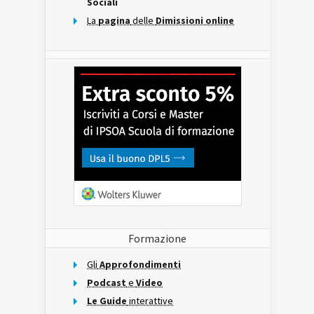
Sociali
La
pagina
delle
Dimissioni online
Formazione
Gli
Approfondimenti
Podcast
e
Video
Le Guide
interattive