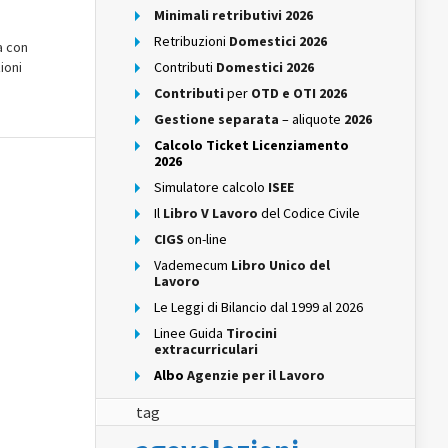
Minimali retributivi 2026
Retribuzioni
Domestici 2026
a con
ioni
Contributi
Domestici 2026
Contributi
per
OTD e OTI 2026
Gestione separata
– aliquote
2026
Calcolo Ticket Licenziamento
2026
Simulatore calcolo
ISEE
Il
Libro V Lavoro
del Codice Civile
CIGS
on-line
Vademecum
Libro Unico del
Lavoro
Le Leggi di Bilancio dal 1999 al 2026
Linee Guida
Tirocini
extracurriculari
Albo
Agenzie per il Lavoro
tag