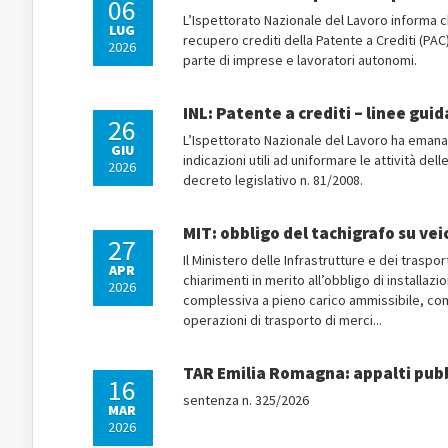
06
L’Ispettorato Nazionale del Lavoro informa ch
LUG
recupero crediti della Patente a Crediti (PAC
2026
parte di imprese e lavoratori autonomi.
INL: Patente a crediti – linee gui
26
L’Ispettorato Nazionale del Lavoro ha emanato
GIU
indicazioni utili ad uniformare le attività del
2026
decreto legislativo n. 81/2008.
MIT: obbligo del tachigrafo su veic
27
Il Ministero delle Infrastrutture e dei traspor
APR
chiarimenti in merito all’obbligo di installazio
2026
complessiva a pieno carico ammissibile, comp
operazioni di trasporto di merci...
TAR Emilia Romagna: appalti pubb
16
sentenza n. 325/2026
MAR
2026