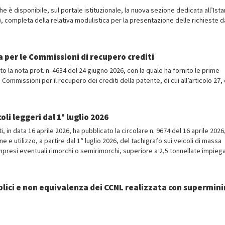
e è disponibile, sul portale istituzionale, la nuova sezione dedicata all’Ista
), completa della relativa modulistica per la presentazione delle richieste d
da per le Commissioni di recupero crediti
 la nota prot. n. 4634 del 24 giugno 2026, con la quale ha fornito le prime
le Commissioni per il recupero dei crediti della patente, di cui all’articolo 27,
oli leggeri dal 1° luglio 2026
ti, in data 16 aprile 2026, ha pubblicato la circolare n. 9674 del 16 aprile 2026,
ne e utilizzo, a partire dal 1° luglio 2026, del tachigrafo sui veicoli di massa
resi eventuali rimorchi o semirimorchi, superiore a 2,5 tonnellate impiegat
lici e non equivalenza dei CCNL realizzata con supermin