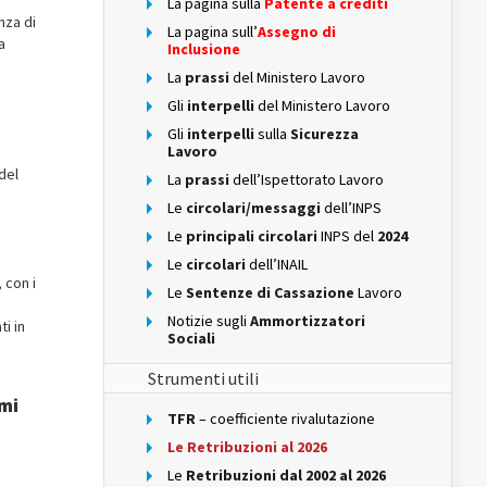
La pagina sulla
Patente a crediti
nza di
La pagina sull’
Assegno di
a
Inclusione
La
prassi
del Ministero Lavoro
Gli
interpelli
del Ministero Lavoro
Gli
interpelli
sulla
Sicurezza
Lavoro
 del
La
prassi
dell’Ispettorato Lavoro
Le
circolari/messaggi
dell’INPS
Le
principali circolari
INPS del
2024
Le
circolari
dell’INAIL
 con i
Le
Sentenze di Cassazione
Lavoro
Notizie sugli
Ammortizzatori
i in
Sociali
Strumenti utili
imi
TFR
– coefficiente rivalutazione
Le Retribuzioni al 2026
Le
Retribuzioni dal 2002 al 2026