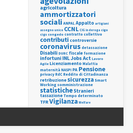
agevolazioni
agricoltura
ammortizzatori
sociali
Appalto
ANPAL
artigiani
CCNL
assegno unico
cigo
CIG in deroga
contratto collettivo
cigs
congedo
contributi
controversie
coronavirus
detassazione
Disabili
fiscale
formazione
DURC
INL
Jobs Act
infortuni
Lavoro
Licenziamento
Agile
Malattia
Pensione
PA
maternità
NASPI
privacy
RdC
Reddito di Cittadinanza
sicurezza
retribuzione
Smart
Working
somministrazione
statistiche
Stranieri
tassazione
Tempo determinato
Vigilanza
TFR
Welfare