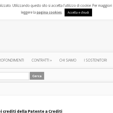
lizzato. Utilizzando questo sito si accetta l'utilizzo di cookie. Per maggiori 
leggere la
pagina cookies
.
Accetta e chiudi
ROFONDIMENTI
CONTRATTI
»
CHI SIAMO
I SOSTENITORI
i crediti della Patente a Crediti