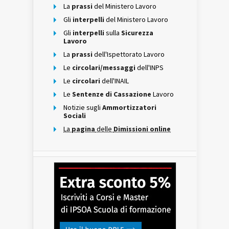
La
prassi
del Ministero Lavoro
Gli
interpelli
del Ministero Lavoro
Gli
interpelli
sulla
Sicurezza
Lavoro
La
prassi
dell'Ispettorato Lavoro
Le
circolari/messaggi
dell'INPS
Le
circolari
dell'INAIL
Le
Sentenze di Cassazione
Lavoro
Notizie sugli
Ammortizzatori
Sociali
La
pagina
delle
Dimissioni online