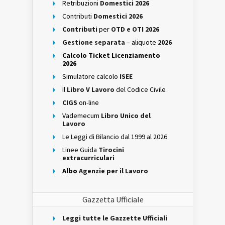
Retribuzioni
Domestici 2026
Contributi
Domestici 2026
Contributi
per
OTD e OTI 2026
Gestione separata
– aliquote
2026
Calcolo Ticket Licenziamento
2026
Simulatore calcolo
ISEE
Il
Libro V Lavoro
del Codice Civile
CIGS
on-line
Vademecum
Libro Unico del
Lavoro
Le Leggi di Bilancio dal 1999 al 2026
Linee Guida
Tirocini
extracurriculari
Albo
Agenzie per il Lavoro
Gazzetta Ufficiale
Leggi tutte le Gazzette Ufficiali