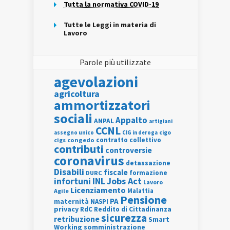
Tutta la normativa COVID-19
Tutte le Leggi in materia di
Lavoro
Parole più utilizzate
agevolazioni
agricoltura
ammortizzatori
sociali
Appalto
ANPAL
artigiani
CCNL
assegno unico
cigo
CIG in deroga
contratto collettivo
cigs
congedo
contributi
controversie
coronavirus
detassazione
Disabili
fiscale
formazione
DURC
INL
Jobs Act
infortuni
Lavoro
Licenziamento
Agile
Malattia
Pensione
PA
maternità
NASPI
privacy
RdC
Reddito di Cittadinanza
sicurezza
retribuzione
Smart
Working
somministrazione