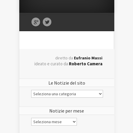
diretto da
Eufranio Massi
ideato e curato da
Roberto Camera
Le Notizie del sito
Le
Notizie
del
sito
Notizie per mese
Notizie
per
mese