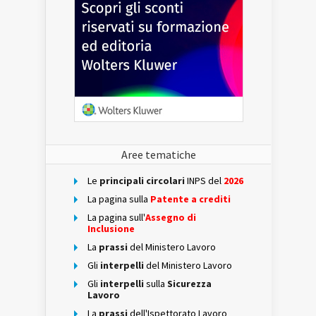
Aree tematiche
Le
principali circolari
INPS del
2026
La pagina sulla
Patente a crediti
La pagina sull'
Assegno di
Inclusione
La
prassi
del Ministero Lavoro
Gli
interpelli
del Ministero Lavoro
Gli
interpelli
sulla
Sicurezza
Lavoro
La
prassi
dell'Ispettorato Lavoro