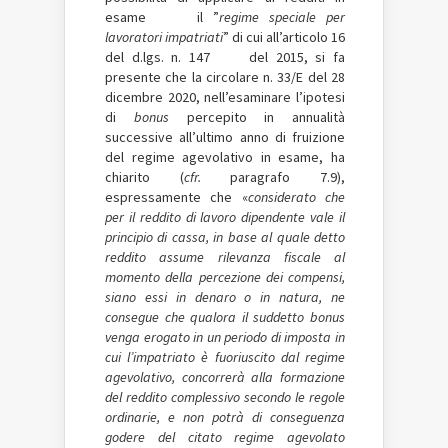
esame il ”
regime speciale per
lavoratori impatriati
” di cui all’articolo 16
del d.lgs. n. 147 del 2015, si fa
presente che la circolare n. 33/E del 28
dicembre 2020, nell’esaminare l’ipotesi
di
bonus
percepito in annualità
successive all’ultimo anno di fruizione
del regime agevolativo in esame, ha
chiarito (
cfr.
paragrafo 7.9),
espressamente che «
considerato che
per il reddito di lavoro dipendente vale il
principio di cassa, in base al quale detto
reddito assume rilevanza fiscale al
momento della percezione dei compensi,
siano essi in denaro o in natura, ne
consegue che qualora il suddetto bonus
venga erogato in un periodo di imposta in
cui l’impatriato è fuoriuscito dal regime
agevolativo, concorrerà alla formazione
del reddito complessivo secondo le regole
ordinarie, e non potrà di conseguenza
godere del citato regime agevolato