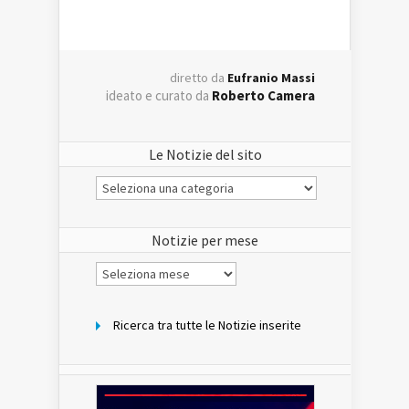
diretto da
Eufranio Massi
ideato e curato da
Roberto Camera
Le Notizie del sito
Le
Notizie
del
sito
Notizie per mese
Notizie
per
mese
Ricerca tra tutte le Notizie inserite