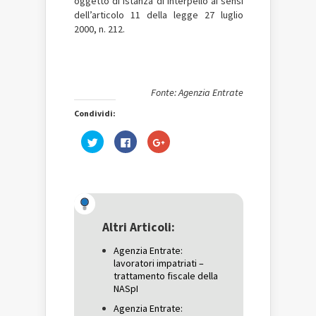
oggetto di istanza di interpello ai sensi
dell’articolo 11 della legge 27 luglio
2000, n. 212.
Fonte: Agenzia Entrate
Condividi:
Fai
Fai
Fai
clic
clic
clic
qui
per
qui
per
condividere
per
condividere
su
condividere
su
Facebook
su
Twitter
(Si
Google+
(Si
apre
(Si
apre
in
apre
in
una
in
una
nuova
una
Altri Articoli:
nuova
finestra)
nuova
finestra)
finestra)
Agenzia Entrate:
lavoratori impatriati –
trattamento fiscale della
NASpI
Agenzia Entrate: