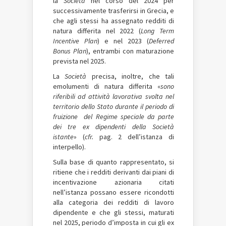
la
Società
nel corso del 2024 per
successivamente trasferirsi in Grecia, e
che agli stessi ha assegnato redditi di
natura differita nel 2022 (
Long Term
Incentive Plan
) e nel 2023 (
Deferred
Bonus Plan
), entrambi con maturazione
prevista nel 2025.
La
Società
precisa, inoltre, che tali
emolumenti di natura differita «
sono
riferibili ad attività lavorativa svolta nel
territorio dello Stato durante il periodo di
fruizione del Regime speciale da parte
dei tre ex dipendenti della Società
istante
» (
cfr.
pag. 2 dell’istanza di
interpello).
Sulla base di quanto rappresentato, si
ritiene che i redditi derivanti dai piani di
incentivazione azionaria citati
nell’istanza possano essere ricondotti
alla categoria dei redditi di lavoro
dipendente e che gli stessi, maturati
nel 2025, periodo d’imposta in cui gli ex