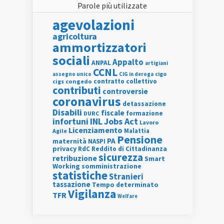
Parole più utilizzate
agevolazioni
agricoltura
ammortizzatori
sociali
Appalto
ANPAL
artigiani
CCNL
assegno unico
cigo
CIG in deroga
contratto collettivo
cigs
congedo
contributi
controversie
coronavirus
detassazione
Disabili
fiscale
formazione
DURC
INL
Jobs Act
infortuni
Lavoro
Licenziamento
Agile
Malattia
Pensione
PA
maternità
NASPI
privacy
RdC
Reddito di Cittadinanza
sicurezza
retribuzione
Smart
Working
somministrazione
statistiche
Stranieri
tassazione
Tempo determinato
Vigilanza
TFR
Welfare