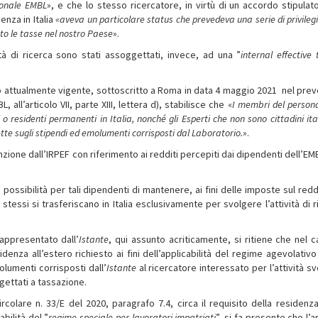
zionale EMBL
», e che lo stesso ricercatore, in virtù di un accordo stipulato 
enza in Italia
«aveva un particolare status che prevedeva una serie di privileg
to le tasse nel nostro Paese
».
ità di ricerca sono stati assoggettati, invece, ad una ”
internal effective 
sto attualmente vigente, sottoscritto a Roma in data 4 maggio 2021 ­ nel pre
 all’articolo VII, parte XIII, lettera d), stabilisce che «
I membri del persona
o residenti permanenti in Italia, nonché gli Esperti che non sono cittadini ita
ette sugli stipendi ed emolumenti corrisposti dal Laboratorio.
».
ione dall’IRPEF con riferimento ai redditi percepiti dai dipendenti dell’EM
possibilità per tali dipendenti di mantenere, ai fini delle imposte sul redd
i stessi si trasferiscano in Italia esclusivamente per svolgere l’attività di 
appresentato dall’
Istante
, qui assunto acriticamente, si ritiene che nel c
idenza all’estero richiesto ai fini dell’applicabilità del regime agevolativo
molumenti corrisposti dall’
Istante
al ricercatore interessato per l’attività sv
gettati a tassazione.
ircolare n. 33/E del 2020, paragrafo 7.4, circa il requisito della residenza
abilità del ”
regime speciale per lavoratori impatriati
”, si fa presente che l’a