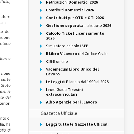
Italia,
Retribuzioni
Domestici 2026
Contributi
Domestici 2026
catore
Contributi
per
OTD e OTI 2026
alia.
Gestione separata
– aliquote
2026
to del
Calcolo Ticket Licenziamento
identi
2026
ritorio
Simulatore calcolo
ISEE
Il
Libro V Lavoro
del Codice Civile
ffari e
CIGS
on-line
Vademecum
Libro Unico del
lazione
Lavoro
r parte
Le Leggi di Bilancio dal 1999 al 2026
o Stato
Linee Guida
Tirocini
ale, le
extracurriculari
rte del
Albo
Agenzie per il Lavoro
eriori
Gazzetta Ufficiale
nto di
lia, ha
Leggi tutte le Gazzette Ufficiali
lia di