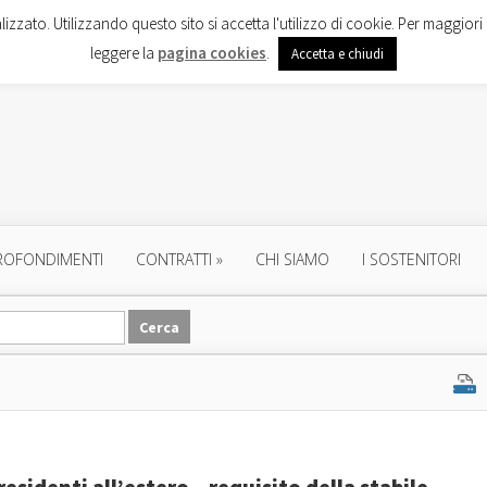
lizzato. Utilizzando questo sito si accetta l'utilizzo di cookie. Per maggiori 
leggere la
pagina cookies
.
Accetta e chiudi
ROFONDIMENTI
CONTRATTI
»
CHI SIAMO
I SOSTENITORI
residenti all’estero – requisito della stabile