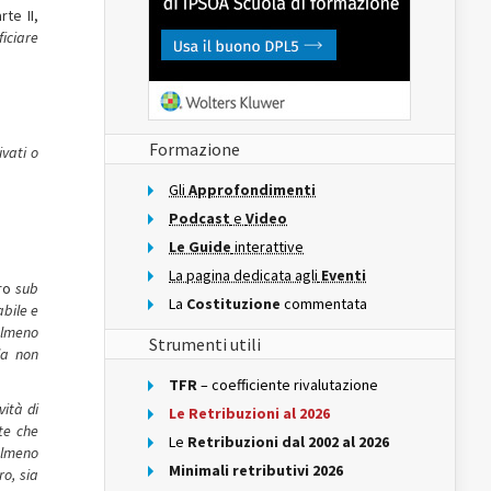
te II,
ficiare
Formazione
ivati o
Gli
Approfondimenti
Podcast
e
Video
Le Guide
interattive
La pagina dedicata agli
Eventi
ero
sub
La
Costituzione
commentata
abile e
 almeno
Strumenti utili
la non
TFR
– coefficiente rivalutazione
vità di
Le Retribuzioni al 2026
te che
Le
Retribuzioni dal 2002 al 2026
almeno
Minimali retributivi 2026
ro, sia