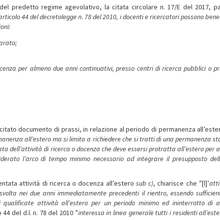
 del predetto regime agevolativo, la citata circolare n. 17/E del 2017, par
rticolo 44 del decreto­legge n. 78 del 2010, i docenti e ricercatori possono bene
oni:
parato;
cenza per almeno due anni continuativi, presso centri di ricerca pubblici o pr
l citato documento di prassi, in relazione al periodo di permanenza all’est
anenza all’estero ma si limita a richiedere che si tratti di una permanenza st
a dell’attività di ricerca o docenza che deve essersi protratta all’estero per
siderato l’arco di tempo minimo necessario ad integrare il presupposto del
ntata attività di ricerca o docenza all’estero
sub c)
, chiarisce che ”[l]’
atti
olta nei due anni immediatamente precedenti il rientro, essendo sufficien
li qualificate attività all’estero per un periodo minimo ed ininterrotto di 
 44 del d.l. n. 78 del 2010 ”
interessa in linea generale tutti i residenti all’este