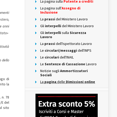
La pagina sulla
Patente a crediti
La pagina sull'
Assegno di
Inclusione
lumenti
La
prassi
del Ministero Lavoro
estero,
Gli
interpelli
del Ministero Lavoro
ue anni
Gli
interpelli
sulla
Sicurezza
 Stato»
Lavoro
La
prassi
dell'Ispettorato Lavoro
tività
Le
circolari/messaggi
dell'INPS
Le
circolari
dell'INAIL
o dello
Le
Sentenze di Cassazione
Lavoro
Notizie sugli
Ammortizzatori
Sociali
ngo di
La
pagina
delle
Dimissioni online
ito la
. n. 78
8/E del
l sito