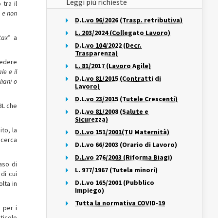
Leggi più richieste
tra il
i e non
D.L.vo 96/2026 (Trasp. retributiva)
L. 203/2024 (Collegato Lavoro)
tax
” a
D.L.vo 104/2022 (Decr.
Trasparenza)
vedere
L. 81/2017 (Lavoro Agile)
le e il
D.L.vo 81/2015 (Contratti di
liani o
Lavoro)
D.L.vo 23/2015 (Tutele Crescenti)
BL che
D.L.vo 81/2008 (Salute e
Sicurezza)
ito, la
D.L.vo 151/2001(TU Maternità)
ricerca
D.L.vo 66/2003 (Orario di Lavoro)
D.L.vo 276/2003 (Riforma Biagi)
aso di
L. 977/1967 (Tutela minori)
 di cui
D.L.vo 165/2001 (Pubblico
olta in
Impiego)
Tutta la normativa COVID-19
 per i
rticolo