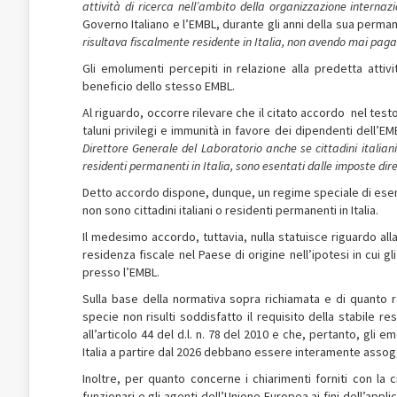
attività di ricerca nell’ambito della organizzazione interna
Governo Italiano e l’EMBL, durante gli anni della sua perman
risultava fiscalmente residente in Italia, non avendo mai paga
Gli emolumenti percepiti in relazione alla predetta attiv
beneficio dello stesso EMBL.
Al riguardo, occorre rilevare che il citato accordo ­ nel te
taluni privilegi e immunità in favore dei dipendenti dell’EMBL,
Direttore Generale del Laboratorio anche se cittadini italiani 
residenti permanenti in Italia, sono esentati dalle imposte dir
Detto accordo dispone, dunque, un regime speciale di esenz
non sono cittadini italiani o residenti permanenti in Italia.
Il medesimo accordo, tuttavia, nulla statuisce riguardo alla 
residenza fiscale nel Paese di origine nell’ipotesi in cui gl
presso l’EMBL.
Sulla base della normativa sopra richiamata e di quanto r
specie non risulti soddisfatto il requisito della stabile res
all’articolo 44 del d.l. n. 78 del 2010 e che, pertanto, gli e
Italia a partire dal 2026 debbano essere interamente assog
Inoltre, per quanto concerne i chiarimenti forniti con la c
funzionari e gli agenti dell’Unione Europea ai fini dell’applic