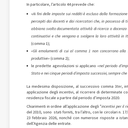
In particolare, l’articolo 44 prevede che:
«
Ai fini delle imposte sui redditi è escluso dalla formazi
percepiti dai docenti e dai ricercatori che, in possesso di 
abbiano svolto documentata attività di ricerca o docenza al
continuativi e che vengono a svolgere la loro attività in 
(comma 1);
«Gli emolumenti di cui al comma 1 non concorrono alla fo
produttive»
(comma 2);
le predette agevolazioni si applicano
«nel periodo d’impo
Stato e nei cinque periodi d’imposta successivi, sempre che
La medesima disposizione, al successivo comma 3­
ter
, i
applicazione degli incentivi, al ricorrere di determinate co
residenza fiscale a partire dal periodo d’imposta 2020.
Chiarimenti in ordine all’applicazione degli ”
incentivi per il 
del 2010, sono stati forniti, tra l’altro, con le circolari n.
23 febbraio 2026, nonché con numerose risposte a istanze
dell’Agenzia delle entrate.