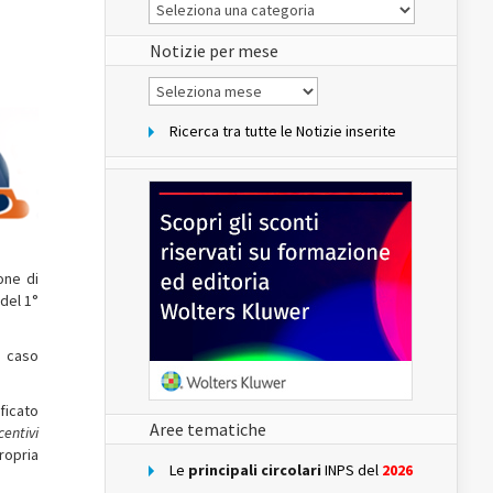
Le
Notizie
del
sito
Notizie per mese
Notizie
per
mese
Ricerca tra tutte le Notizie inserite
one di
 del 1°
l caso
ficato
Aree tematiche
centivi
propria
Le
principali circolari
INPS del
2026