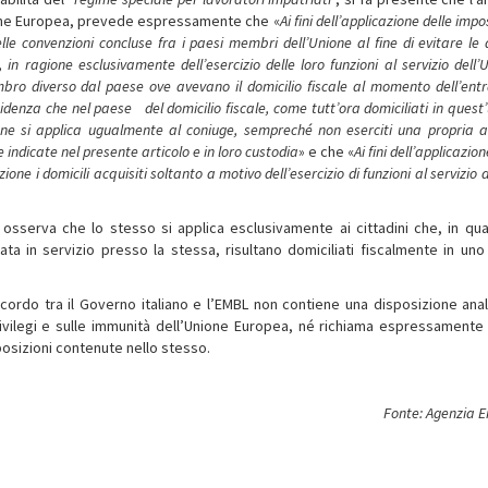
Unione Europea, prevede espressamente che «
Ai fini dell’applicazione delle impo
elle convenzioni concluse fra i paesi membri dell’Unione al fine di evitare le
 in ragione esclusivamente dell’esercizio delle loro funzioni al servizio dell’
mbro diverso dal paese ove avevano il domicilio fiscale al momento dell’entr
sidenza che nel paese del domicilio fiscale, come tutt’ora domiciliati in quest
ne si applica ugualmente al coniuge, sempreché non eserciti una propria at
e indicate nel presente articolo e in loro custodia
» e che «
Ai fini dell’applicazion
zione i domicili
acquisiti soltanto a motivo dell’esercizio di funzioni al servizio d
i osserva che lo stesso si applica esclusivamente ai cittadini che, in qual
rata in servizio presso la stessa, risultano domiciliati fiscalmente in uno
ccordo tra il Governo italiano e l’EMBL non contiene una disposizione ana
privilegi e sulle immunità dell’Unione Europea, né richiama espressamente
sposizioni contenute nello stesso.
Fonte: Agenzia E