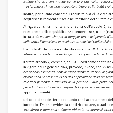
italiani che stranieri, i quali per le loro particolari conosc
trasferendovi il know how acquisito attraverso l’attività svolta
Inoltre, per quanto concerne il requisito
sub e),
la circola
acquisisca la residenza fiscale nel territorio dello Stato e c
Al riguardo, si rammenta che ai sensi dell’articolo 2, 
Presidente della Repubblica 22 dicembre 1986, n. 917 (TUIR)
in Italia «
le persone che per la maggior parte del periodo d’im
dello Stato il domicilio o la residenza ai sensi del Codice civile
».
L’articolo 43 del codice civile stabilisce che «
Il domicilio d
interessi. La residenza è nel luogo in cui la persona ha la dimo
Il citato articolo 2, comma 2, del TUIR, così come sostituito
in vigore dal 1° gennaio 2024, prevede, invece, che «
Ai fin
del periodo d’imposta, considerando anche le frazioni di giorno,
ovvero sono ivi presenti. Ai fini dell’applicazione della presente
relazioni personali e familiari della persona. Salvo prova co
periodo di imposta nelle anagrafi della popolazione residen
approfondimenti).
Nel caso di specie ­ fermo restando che l’accertamento del
interpello ­ l’
Istante
evidenzia che il ricercatore, cittadino 
«
trasferito e mantenuto dimora abituale ed interessi vitali 