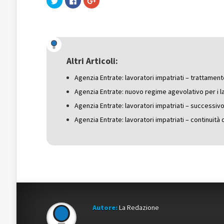
clic
clic
clic
qui
per
qui
per
condividere
per
condividere
su
condividere
su
Facebook
su
Twitter
(Si
Google+
(Si
apre
(Si
apre
in
apre
in
una
in
una
nuova
una
Altri Articoli:
nuova
finestra)
nuova
finestra)
finestra)
Agenzia Entrate: lavoratori impatriati – trattament
Agenzia Entrate: nuovo regime agevolativo per i la
Agenzia Entrate: lavoratori impatriati – successiv
Agenzia Entrate: lavoratori impatriati – continuità 
Autore:
La Redazione