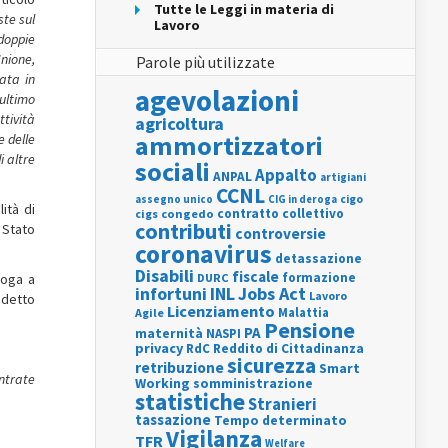
Tutte le Leggi in materia di
ste sul
Lavoro
 doppie
Unione,
Parole più utilizzate
ata in
agevolazioni
’ultimo
tività
agricoltura
ammortizzatori
e delle
i altre
sociali
Appalto
ANPAL
artigiani
CCNL
assegno unico
cigo
CIG in deroga
ità di
contratto collettivo
cigs
congedo
contributi
 Stato
controversie
coronavirus
detassazione
Disabili
fiscale
formazione
loga a
DURC
INL
Jobs Act
infortuni
Lavoro
 detto
Licenziamento
Agile
Malattia
Pensione
PA
maternità
NASPI
privacy
RdC
Reddito di Cittadinanza
sicurezza
retribuzione
Smart
ntrate
Working
somministrazione
statistiche
Stranieri
tassazione
Tempo determinato
Vigilanza
TFR
Welfare