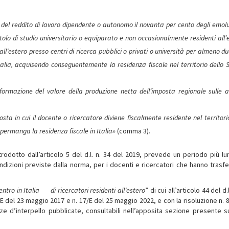
one del reddito di lavoro dipendente o autonomo il novanta per cento degli emo
titolo di studio universitario o equiparato e non occasionalmente residenti all’
l’estero presso centri di ricerca pubblici o privati o università per almeno d
Italia, acquisendo conseguentemente la residenza fiscale nel territorio dello
rmazione del valore della produzione netta dell’imposta regionale sulle at
sta in cui il docente o ricercatore diviene fiscalmente residente nel territori
 permanga la residenza fiscale in Italia»
(comma 3)
.
ntrodotto dall’articolo 5 del d.l. n. 34 del 2019, prevede un periodo più lu
ndizioni previste dalla norma, per i docenti e ricercatori che hanno trasfer
rientro in Italia di ricercatori residenti all’estero
” di cui all’articolo 44 del d.l
 17/E del 23 maggio 2017 e n. 17/E del 25 maggio 2022, e con la risoluzione n. 
 d’interpello pubblicate, consultabili nell’apposita sezione presente su