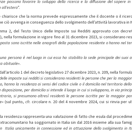
enze possono favorire lo sviluppo della ricerca e la diffusione del sapere in 
 all’estero
”.
re chiarisce che la norma prevede espressamente che il docente o il ricer
he ciò avvenga in conseguenza dello svolgimento dell’attività lavorativa in It
comma 2, del Testo Unico delle Imposte sui Redditi approvato con decre
, nella formulazione in vigore fino al 31 dicembre 2023, si considerano res
posta sono iscritte nelle anagrafi della popolazione residente o hanno nel ter
i una persona è nel luogo in cui essa ha stabilito la sede principale dei suoi a
ra abituale
».
 dall’articolo 1 del decreto legislativo 27 dicembre 2023, n. 209, nella formu
i delle imposte sui redditi si considerano residenti le persone che per la maggio
 hanno la residenza ai sensi del codice civile o il domicilio nel territorio dell
 disposizione, per domicilio si intende il luogo in cui si sviluppano, in via princip
ntraria, si presumono altresì residenti le persone iscritte per la maggior pa
te»
(sul punto,
cfr.
circolare n. 20 del 4 novembre 2024, cui si rinvia per ult
la residenza rappresenta una valutazione di fatto che esula dal procedime
extracomunitario ha soggiornato in Italia sin dal 2016 insieme alla sua famig
in Italia unicamente in connessione ed in attuazione dello svolgimento in Ita