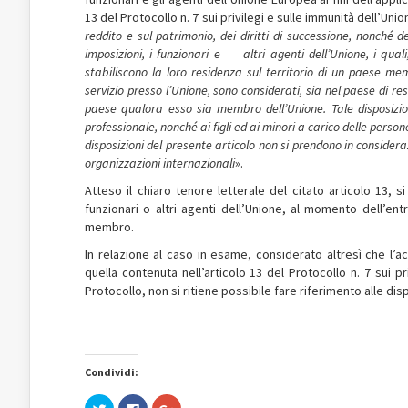
13 del Protocollo n. 7 sui privilegi e sulle immunità dell’
reddito e sul patrimonio, dei diritti di successione, nonché d
imposizioni, i funzionari e altri agenti dell’Unione, i quali,
stabiliscono la loro residenza sul territorio di un paese me
servizio presso l’Unione, sono considerati, sia nel paese di re
paese qualora esso sia membro dell’Unione. Tale disposizio
professionale, nonché ai figli ed ai minori a carico delle person
disposizioni del presente articolo non si prendono in considera
organizzazioni internazionali
».
Atteso il chiaro tenore letterale del citato articolo 13, s
funzionari o altri agenti dell’Unione, al momento dell’ent
membro.
In relazione al caso in esame, considerato altresì che l’a
quella contenuta nell’articolo 13 del Protocollo n. 7 sui 
Protocollo, non si ritiene possibile fare riferimento alle di
Condividi:
Fai
Fai
Fai