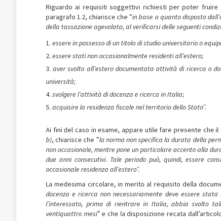
Riguardo ai requisiti soggettivi richiesti per poter fruire
paragrafo 1.2, chiarisce che ”
in base a quanto disposto dall’a
della tassazione agevolata, al verificarsi delle seguenti condizi
essere in possesso di un titolo di studio universitario o equi
essere stati non occasionalmente residenti all’estero;
aver svolto all’estero documentata attività di ricerca o do
università;
svolgere l’attività di docenza e ricerca in Italia;
acquisire la residenza fiscale nel territorio dello Stato”.
Ai fini del caso in esame, appare utile fare presente che i
b)
, chiarisce che ”
la norma non specifica la durata della perm
non occasionale, mentre pone un particolare accento alla durat
due anni consecutivi. Tale periodo può, quindi, essere con
occasionale residenza all’estero”.
La medesima circolare, in merito al requisito della docume
docenza e ricerca non necessariamente deve essere stata sv
l’interessato, prima di rientrare in Italia, abbia svolto ta
ventiquattro mesi
” e che la disposizione recata dall’articolo