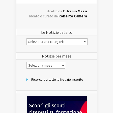
diretto da
Eufranio Massi
ideato e curato da
Roberto Camera
Le Notizie del sito
Le
Notizie
del
sito
Notizie per mese
Notizie
per
mese
Ricerca tra tutte le Notizie inserite