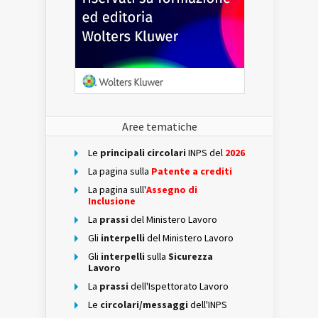
Aree tematiche
Le
principali circolari
INPS del
2026
La pagina sulla
Patente a crediti
La pagina sull'
Assegno di
Inclusione
La
prassi
del Ministero Lavoro
Gli
interpelli
del Ministero Lavoro
Gli
interpelli
sulla
Sicurezza
Lavoro
La
prassi
dell'Ispettorato Lavoro
Le
circolari/messaggi
dell'INPS