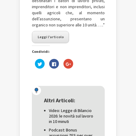
destinatari i datori di lavoro privati,
imprenditori e non imprenditori, inclusi
quelli agricoli che, al momento
dell’assunzione, presentano un
organico non superiore alle 10 unità. ….”
Leggi l’articolo
Condividi:
Fai
Fai
Fai
clic
clic
clic
qui
per
qui
per
condividere
per
condividere
su
condividere
su
Facebook
su
Twitter
(Si
Google+
(Si
apre
(Si
apre
in
apre
in
una
in
una
nuova
una
Altri Articoli:
nuova
finestra)
nuova
finestra)
finestra)
Video: Legge di Bilancio
2026: le novità sul lavoro
in 10 minuti
Podcast: Bonus
assunzioni ZES per over