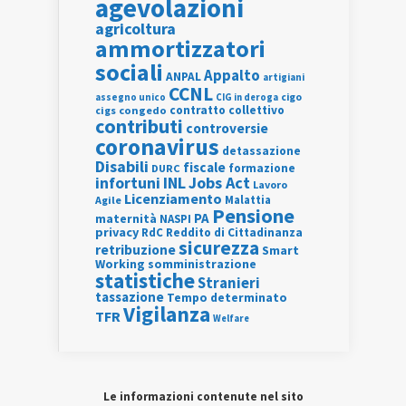
agevolazioni
agricoltura
ammortizzatori
sociali
Appalto
ANPAL
artigiani
CCNL
assegno unico
cigo
CIG in deroga
contratto collettivo
cigs
congedo
contributi
controversie
coronavirus
detassazione
Disabili
fiscale
formazione
DURC
INL
Jobs Act
infortuni
Lavoro
Licenziamento
Agile
Malattia
Pensione
PA
maternità
NASPI
privacy
RdC
Reddito di Cittadinanza
sicurezza
retribuzione
Smart
Working
somministrazione
statistiche
Stranieri
tassazione
Tempo determinato
Vigilanza
TFR
Welfare
Le informazioni contenute nel sito