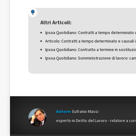
su
Facebook
su
Twitter
(Si
Google+
(Si
apre
(Si
apre
in
apre
in
una
in
una
nuova
una
Altri Articoli:
nuova
finestra)
nuova
finestra)
finestra)
Ipsoa Quotidiano: Contratti a tempo determinato co
Articolo: Contratti a tempo determinato e causali i
Ipsoa Quotidiano: Contratto a termine in sostituzi
Ipsoa Quotidiano: Somministrazione di lavoro: camb
Autore:
Eufranio Massi
esperto in Diritto del Lavoro - relatore a cor