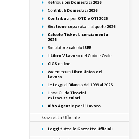
Retribuzioni
Domestici 2026
Contributi
Domestici 2026
Contributi
per
OTD e OTI 2026
Gestione separata
– aliquote
2026
Calcolo Ticket Licenziamento
2026
Simulatore calcolo
ISEE
Il
Libro V Lavoro
del Codice Civile
CIGS
on-line
Vademecum
Libro Unico del
Lavoro
Le Leggi di Bilancio dal 1999 al 2026
Linee Guida
Tirocini
extracurriculari
Albo
Agenzie per il Lavoro
Gazzetta Ufficiale
Leggi tutte le Gazzette Ufficiali