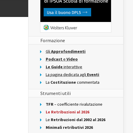
Formazione
Gli
Approfondimenti
Podcast
e
Video
Le Guide
interattive
La pagina dedicata agli
Eventi
La
Costituzione
commentata
Strumenti utili
TFR
– coefficiente rivalutazione
Le Retribuzioni al 2026
Le
Retribuzioni dal 2002 al 2026
Minimali retributivi 2026