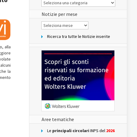
Le
Notizie
del
sito
Notizie per mese
Notizie
per
mese
Ricerca tra tutte le Notizie inserite
, alla
ggiore
evolate
 alcuni
che la
omento
Aree tematiche
Le
principali circolari
INPS del
2026