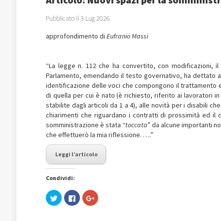
Pubblicato il 3 Lug 2026
approfondimento di
Eufranio Massi
“La legge n. 112 che ha convertito, con modificazioni, il 
Parlamento, emendando il testo governativo, ha dettato alc
identificazione delle voci che compongono il trattament
di quella per cui è nato (è richiesto, riferito ai lavoratori
stabilite dagli articoli da 1 a 4), alle novità per i disabil
chiarimenti che riguardano i contratti di prossimità ed il
somministrazione è stata “
toccata
” da alcune importanti n
che effettuerò la mia riflessione. ….”
Leggi l’articolo
Condividi:
Fai
Fai
Fai
clic
clic
clic
qui
per
qui
per
condividere
per
condividere
su
condividere