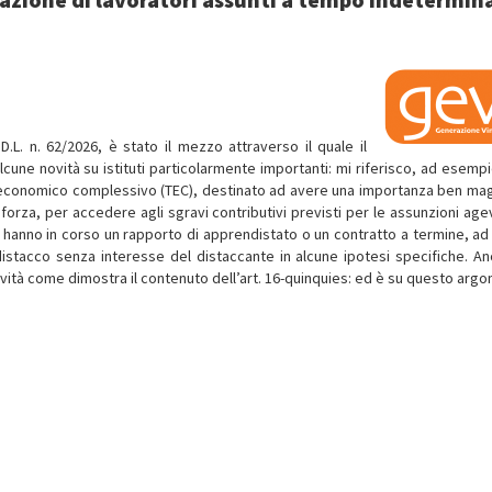
D.L. n. 62/2026, è stato il mezzo attraverso il quale il
une novità su istituti particolarmente importanti: mi riferisco, ad esempio
o economico complessivo (TEC), destinato ad avere una importanza ben ma
 in forza, per accedere agli sgravi contributivi previsti per le assunzioni ag
i che hanno in corso un rapporto di apprendistato o un contratto a termine, ad
 distacco senza interesse del distaccante in alcune ipotesi specifiche. An
ovità come dimostra il contenuto dell’art. 16-quinquies: ed è su questo arg