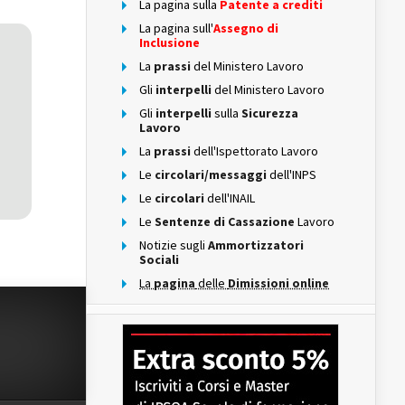
La pagina sulla
Patente a crediti
La pagina sull'
Assegno di
Inclusione
La
prassi
del Ministero Lavoro
Gli
interpelli
del Ministero Lavoro
Gli
interpelli
sulla
Sicurezza
Lavoro
La
prassi
dell'Ispettorato Lavoro
Le
circolari/messaggi
dell'INPS
Le
circolari
dell'INAIL
Le
Sentenze di Cassazione
Lavoro
Notizie sugli
Ammortizzatori
Sociali
La
pagina
delle
Dimissioni online