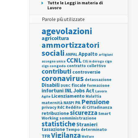
Tutte le Leggi in materia di
Lavoro
Parole più utilizzate
agevolazioni
agricoltura
ammortizzatori
sociali
Appalto
ANPAL
artigiani
CCNL
assegno unico
cigo
CIG in deroga
contratto collettivo
cigs
congedo
contributi
controversie
coronavirus
detassazione
Disabili
fiscale
formazione
DURC
INL
Jobs Act
infortuni
Lavoro
Licenziamento
Agile
Malattia
Pensione
PA
maternità
NASPI
privacy
RdC
Reddito di Cittadinanza
sicurezza
retribuzione
Smart
Working
somministrazione
statistiche
Stranieri
tassazione
Tempo determinato
Vigilanza
TFR
Welfare