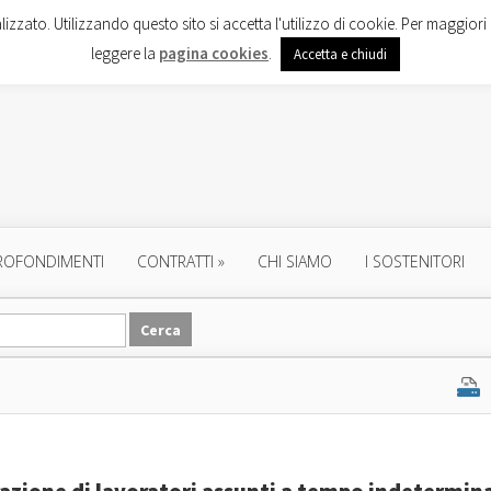
lizzato. Utilizzando questo sito si accetta l'utilizzo di cookie. Per maggiori 
leggere la
pagina cookies
.
Accetta e chiudi
ROFONDIMENTI
CONTRATTI
»
CHI SIAMO
I SOSTENITORI
razione di lavoratori assunti a tempo indetermin