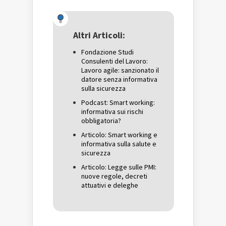
su
Facebook
su
Twitter
(Si
Google+
(Si
apre
(Si
apre
in
apre
in
una
in
una
nuova
una
Altri Articoli:
nuova
finestra)
nuova
finestra)
finestra)
Fondazione Studi
Consulenti del Lavoro:
Lavoro agile: sanzionato il
datore senza informativa
sulla sicurezza
Podcast: Smart working:
informativa sui rischi
obbligatoria?
Articolo: Smart working e
informativa sulla salute e
sicurezza
Articolo: Legge sulle PMI:
nuove regole, decreti
attuativi e deleghe