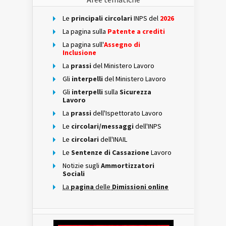
Le
principali circolari
INPS del
2026
La pagina sulla
Patente a crediti
La pagina sull'
Assegno di
Inclusione
La
prassi
del Ministero Lavoro
Gli
interpelli
del Ministero Lavoro
Gli
interpelli
sulla
Sicurezza
Lavoro
La
prassi
dell'Ispettorato Lavoro
Le
circolari/messaggi
dell'INPS
Le
circolari
dell'INAIL
Le
Sentenze di Cassazione
Lavoro
Notizie sugli
Ammortizzatori
Sociali
La
pagina
delle
Dimissioni online