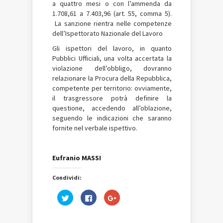
a quattro mesi o con l’ammenda da
1.708,61 a 7.403,96 (art. 55, comma 5).
La sanzione rientra nelle competenze
dell’Ispettorato Nazionale del Lavoro
Gli ispettori del lavoro, in quanto
Pubblici Ufficiali, una volta accertata la
violazione dell’obbligo, dovranno
relazionare la Procura della Repubblica,
competente per territorio: ovviamente,
il trasgressore potrà definire la
questione, accedendo all’oblazione,
seguendo le indicazioni che saranno
fornite nel verbale ispettivo.
Eufranio MASSI
Condividi:
Fai
Fai
Fai
clic
clic
clic
qui
per
qui
per
condividere
per
condividere
su
condividere