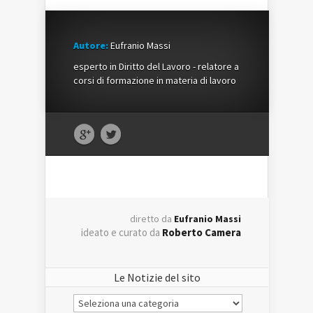
Autore:
Eufranio Massi
esperto in Diritto del Lavoro - relatore a
corsi di formazione in materia di lavoro
diretto da
Eufranio Massi
ideato e curato da
Roberto Camera
Le Notizie del sito
Le
Notizie