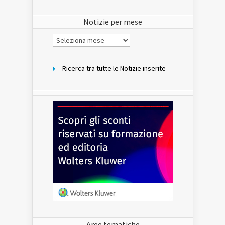
del
sito
Notizie per mese
Notizie
per
mese
Ricerca tra tutte le Notizie inserite
Aree tematiche