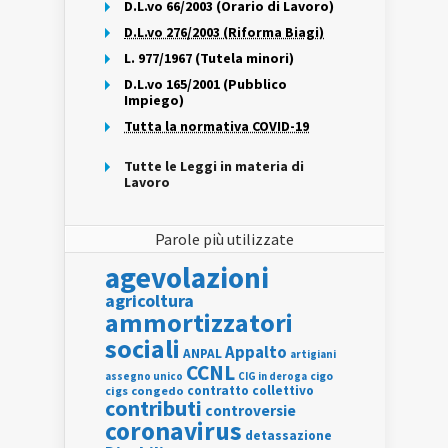
D.L.vo 66/2003 (Orario di Lavoro)
D.L.vo 276/2003 (Riforma Biagi)
L. 977/1967 (Tutela minori)
D.L.vo 165/2001 (Pubblico
Impiego)
Tutta la normativa COVID-19
Tutte le Leggi in materia di
Lavoro
Parole più utilizzate
agevolazioni
agricoltura
ammortizzatori
sociali
Appalto
ANPAL
artigiani
CCNL
assegno unico
cigo
CIG in deroga
contratto collettivo
cigs
congedo
contributi
controversie
coronavirus
detassazione