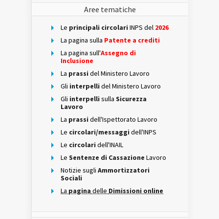
Aree tematiche
Le
principali circolari
INPS del
2026
La pagina sulla
Patente a crediti
La pagina sull'
Assegno di
Inclusione
La
prassi
del Ministero Lavoro
Gli
interpelli
del Ministero Lavoro
Gli
interpelli
sulla
Sicurezza
Lavoro
La
prassi
dell'Ispettorato Lavoro
Le
circolari/messaggi
dell'INPS
Le
circolari
dell'INAIL
Le
Sentenze di Cassazione
Lavoro
Notizie sugli
Ammortizzatori
Sociali
La
pagina
delle
Dimissioni online