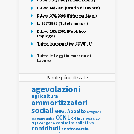
D.L.vo 151/2001(TU Maternità)
D.L.vo 66/2003 (Orario di Lavoro)
D.L.vo 276/2003 (Riforma Biagi)
L. 977/1967 (Tutela minori)
D.L.vo 165/2001 (Pubblico
Impiego)
Tutta la normativa COVID-19
Tutte le Leggi in materia di
Lavoro
Parole più utilizzate
agevolazioni
agricoltura
ammortizzatori
sociali
Appalto
ANPAL
artigiani
CCNL
assegno unico
cigo
CIG in deroga
contratto collettivo
cigs
congedo
contributi
controversie