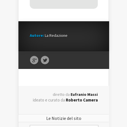
Autore:
La Redazione
diretto da
Eufranio Massi
ideato e curato da
Roberto Camera
Le Notizie del sito
Le