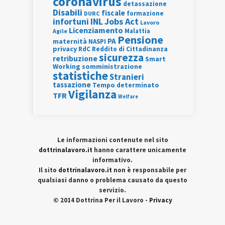
coronavirus
detassazione
Disabili
fiscale
formazione
DURC
INL
Jobs Act
infortuni
Lavoro
Licenziamento
Agile
Malattia
Pensione
PA
maternità
NASPI
privacy
RdC
Reddito di Cittadinanza
sicurezza
retribuzione
Smart
Working
somministrazione
statistiche
Stranieri
tassazione
Tempo determinato
Vigilanza
TFR
Welfare
Le informazioni contenute nel sito
dottrinalavoro.it
hanno carattere unicamente
informativo.
Il sito
dottrinalavoro.it
non è responsabile per
qualsiasi danno o problema causato da questo
servizio.
© 2014 Dottrina Per il Lavoro -
Privacy