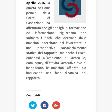
aprile 2026
, la
quarta sezione
penale della
Corte di
Cassazione ha
affermato che gli obblighi di formazione
ed informazione riguardano non
soltanto i rischi che derivano dalle
mansioni esercitate dal lavoratore in
una prospettiva sostanzialmente
statica del rapporto, ma anche i rischi
connessi all’ambiente di lavoro e,
comunque, all’attività lavorativa ove si
inseriscono le mansioni affidate, ciò
implicando una fase dinamica del
rapporto.
Condividi:
Fai
Fai
Fai
clic
clic
clic
qui
per
qui