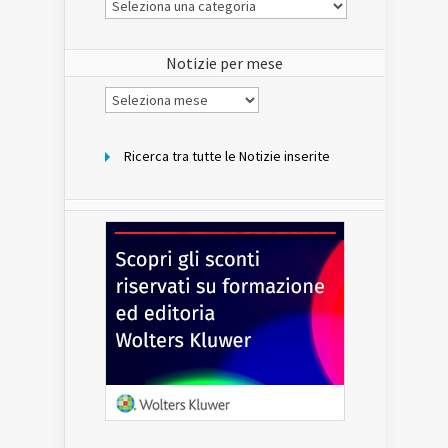
Notizie
del
sito
Notizie per mese
Notizie
per
mese
Ricerca tra tutte le Notizie inserite