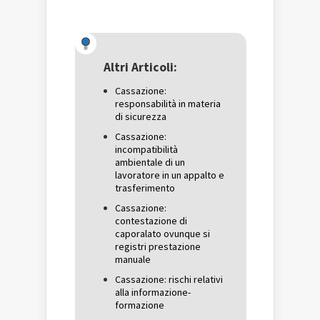
per
condividere
per
condividere
su
condividere
su
Facebook
su
Twitter
(Si
Google+
(Si
apre
(Si
apre
in
apre
in
una
in
una
nuova
una
Altri Articoli:
nuova
finestra)
nuova
finestra)
finestra)
Cassazione:
responsabilità in materia
di sicurezza
Cassazione:
incompatibilità
ambientale di un
lavoratore in un appalto e
trasferimento
Cassazione:
contestazione di
caporalato ovunque si
registri prestazione
manuale
Cassazione: rischi relativi
alla informazione-
formazione