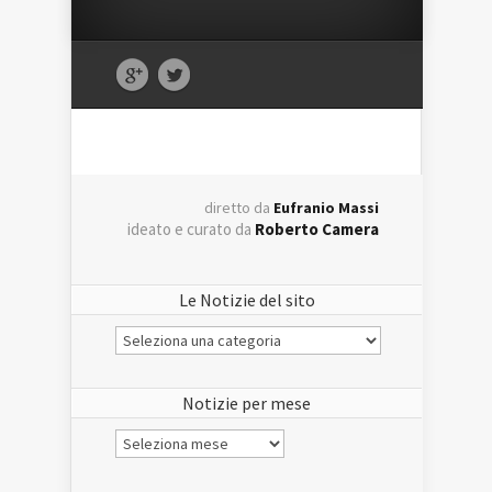
diretto da
Eufranio Massi
ideato e curato da
Roberto Camera
Le Notizie del sito
Le
Notizie
del
sito
Notizie per mese
Notizie
per
mese