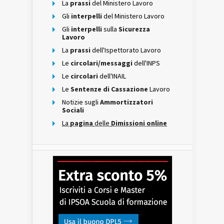
La
prassi
del Ministero Lavoro
Gli
interpelli
del Ministero Lavoro
Gli
interpelli
sulla
Sicurezza
Lavoro
La
prassi
dell'Ispettorato Lavoro
Le
circolari/messaggi
dell'INPS
Le
circolari
dell'INAIL
Le
Sentenze di Cassazione
Lavoro
Notizie sugli
Ammortizzatori
Sociali
La
pagina
delle
Dimissioni online