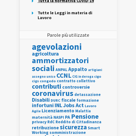
Tutta la normativa COVID-19
Tutte le Leggi in materia di
Lavoro
Parole più utilizzate
agevolazioni
agricoltura
ammortizzatori
sociali
Appalto
ANPAL
artigiani
CCNL
assegno unico
cigo
CIG in deroga
contratto collettivo
cigs
congedo
contributi
controversie
coronavirus
detassazione
Disabili
fiscale
formazione
DURC
INL
Jobs Act
infortuni
Lavoro
Licenziamento
Agile
Malattia
Pensione
PA
maternità
NASPI
privacy
RdC
Reddito di Cittadinanza
sicurezza
retribuzione
Smart
Working
somministrazione