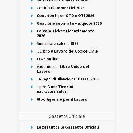
Retribuzioni
Domestici 2026
Contributi
Domestici 2026
Contributi
per
OTD e OTI 2026
Gestione separata
– aliquote
2026
Calcolo Ticket Licenziamento
2026
Simulatore calcolo
ISEE
Il
Libro V Lavoro
del Codice Civile
CIGS
on-line
Vademecum
Libro Unico del
Lavoro
Le Leggi di Bilancio dal 1999 al 2026
Linee Guida
Tirocini
extracurriculari
Albo
Agenzie per il Lavoro
Gazzetta Ufficiale
Leggi tutte le Gazzette Ufficiali