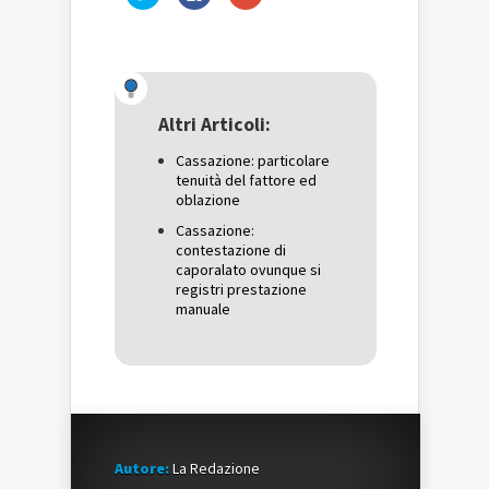
clic
clic
clic
qui
per
qui
per
condividere
per
condividere
su
condividere
su
Facebook
su
Twitter
(Si
Google+
(Si
apre
(Si
apre
in
apre
in
una
in
una
nuova
una
Altri Articoli:
nuova
finestra)
nuova
finestra)
finestra)
Cassazione: particolare
tenuità del fattore ed
oblazione
Cassazione:
contestazione di
caporalato ovunque si
registri prestazione
manuale
Autore:
La Redazione