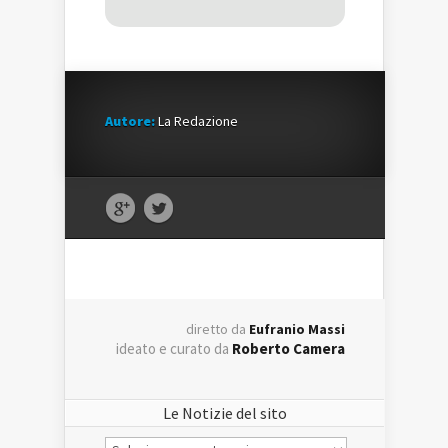
Autore:
La Redazione
diretto da
Eufranio Massi
ideato e curato da
Roberto Camera
Le Notizie del sito
Le