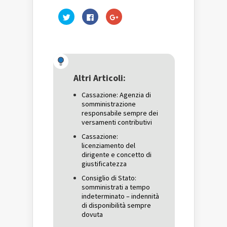
Fai
Fai
Fai
clic
clic
clic
qui
per
qui
per
condividere
per
condividere
su
condividere
su
Facebook
su
Twitter
(Si
Google+
(Si
apre
(Si
apre
in
apre
in
una
in
una
nuova
una
Altri Articoli:
nuova
finestra)
nuova
finestra)
finestra)
Cassazione: Agenzia di
somministrazione
responsabile sempre dei
versamenti contributivi
Cassazione:
licenziamento del
dirigente e concetto di
giustificatezza
Consiglio di Stato:
somministrati a tempo
indeterminato – indennità
di disponibilità sempre
dovuta