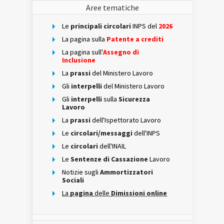
Aree tematiche
Le
principali circolari
INPS del
2026
La pagina sulla
Patente a crediti
La pagina sull'
Assegno di
Inclusione
La
prassi
del Ministero Lavoro
Gli
interpelli
del Ministero Lavoro
Gli
interpelli
sulla
Sicurezza
Lavoro
La
prassi
dell'Ispettorato Lavoro
Le
circolari/messaggi
dell'INPS
Le
circolari
dell'INAIL
Le
Sentenze di Cassazione
Lavoro
Notizie sugli
Ammortizzatori
Sociali
La
pagina
delle
Dimissioni online