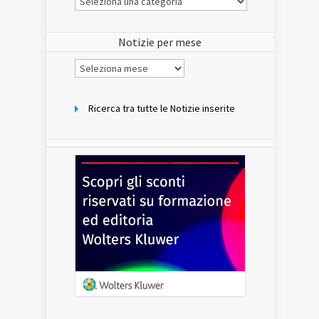
Notizie
del
sito
Notizie per mese
Notizie
per
mese
Ricerca tra tutte le Notizie inserite