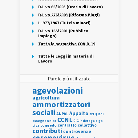
D.L.vo 66/2003 (Orario di Lavoro)
D.L.vo 276/2003 (Riforma Biagi)
L. 977/1967 (Tutela minori)
D.L.vo 165/2001 (Pubblico
Impiego)
Tutta la normativa COVID-19
Tutte le Leggi in materia di
Lavoro
Parole più utilizzate
agevolazioni
agricoltura
ammortizzatori
sociali
Appalto
ANPAL
artigiani
CCNL
assegno unico
cigo
CIG in deroga
contratto collettivo
cigs
congedo
contributi
controversie
coronavirus