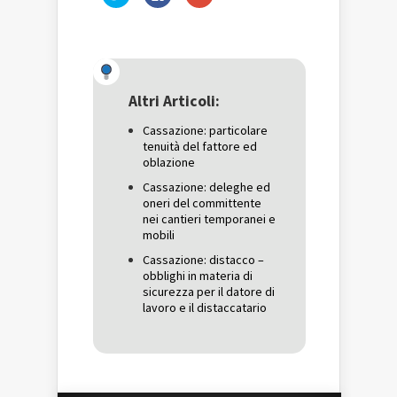
clic
clic
clic
qui
per
qui
per
condividere
per
condividere
su
condividere
su
Facebook
su
Twitter
(Si
Google+
(Si
apre
(Si
apre
in
apre
in
una
in
una
nuova
una
Altri Articoli:
nuova
finestra)
nuova
finestra)
finestra)
Cassazione: particolare
tenuità del fattore ed
oblazione
Cassazione: deleghe ed
oneri del committente
nei cantieri temporanei e
mobili
Cassazione: distacco –
obblighi in materia di
sicurezza per il datore di
lavoro e il distaccatario