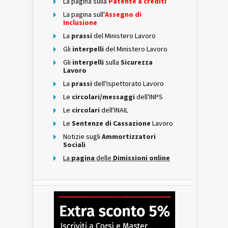
La pagina sulla
Patente a crediti
La pagina sull'
Assegno di
Inclusione
La
prassi
del Ministero Lavoro
Gli
interpelli
del Ministero Lavoro
Gli
interpelli
sulla
Sicurezza
Lavoro
La
prassi
dell'Ispettorato Lavoro
Le
circolari/messaggi
dell'INPS
Le
circolari
dell'INAIL
Le
Sentenze di Cassazione
Lavoro
Notizie sugli
Ammortizzatori
Sociali
La
pagina
delle
Dimissioni online