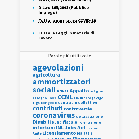
D.L.vo 165/2001 (Pubblico
Impiego)
Tutta la normativa COVID-19
Tutte le Leggi in materia di
Lavoro
Parole più utilizzate
agevolazioni
agricoltura
ammortizzatori
sociali
Appalto
ANPAL
artigiani
CCNL
assegno unico
cigo
CIG in deroga
contratto collettivo
cigs
congedo
contributi
controversie
coronavirus
detassazione
Disabili
fiscale
formazione
DURC
INL
Jobs Act
infortuni
Lavoro
Licenziamento
Agile
Malattia
Pensione