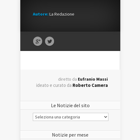
Autore:
La Redazione
diretto da
Eufranio Massi
ideato e curato da
Roberto Camera
Le Notizie del sito
Le
Notizie
del
sito
Notizie per mese