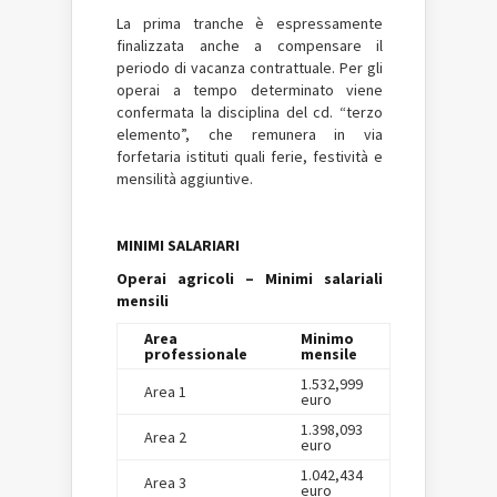
La prima tranche è espressamente
finalizzata anche a compensare il
periodo di vacanza contrattuale. Per gli
operai a tempo determinato viene
confermata la disciplina del cd. “terzo
elemento”, che remunera in via
forfetaria istituti quali ferie, festività e
mensilità aggiuntive.
MINIMI SALARIARI
Operai agricoli – Minimi salariali
mensili
Area
Minimo
professionale
mensile
1.532,999
Area 1
euro
1.398,093
Area 2
euro
1.042,434
Area 3
euro