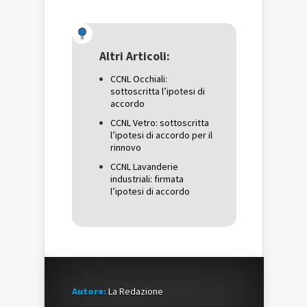
condividere
su
condividere
su
Facebook
su
Twitter
(Si
Google+
(Si
apre
(Si
apre
in
apre
in
una
in
una
nuova
una
Altri Articoli:
nuova
finestra)
nuova
finestra)
finestra)
CCNL Occhiali:
sottoscritta l’ipotesi di
accordo
CCNL Vetro: sottoscritta
l’ipotesi di accordo per il
rinnovo
CCNL Lavanderie
industriali: firmata
l’ipotesi di accordo
Autore:
La Redazione