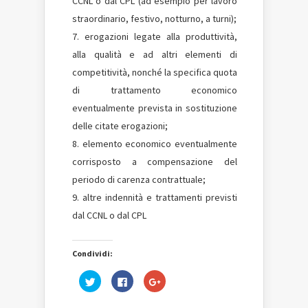
CCNL o dal CPL (ad esempio per lavoro
straordinario, festivo, notturno, a turni);
erogazioni legate alla produttività,
alla qualità e ad altri elementi di
competitività, nonché la specifica quota
di trattamento economico
eventualmente prevista in sostituzione
delle citate erogazioni;
elemento economico eventualmente
corrisposto a compensazione del
periodo di carenza contrattuale;
altre indennità e trattamenti previsti
dal CCNL o dal CPL
Condividi:
Fai
Fai
Fai
clic
clic
clic
qui
per
qui
per
condividere
per