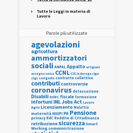
Tutte le Leggi in materia di
Lavoro
Parole più utilizzate
agevolazioni
agricoltura
ammortizzatori
sociali
Appalto
ANPAL
artigiani
CCNL
assegno unico
cigo
CIG in deroga
contratto collettivo
cigs
congedo
contributi
controversie
coronavirus
detassazione
Disabili
fiscale
formazione
DURC
INL
Jobs Act
infortuni
Lavoro
Licenziamento
Agile
Malattia
Pensione
PA
maternità
NASPI
privacy
RdC
Reddito di Cittadinanza
sicurezza
retribuzione
Smart
Working
somministrazione