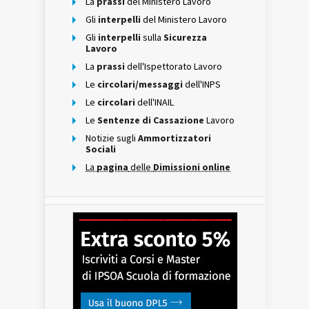
La
prassi
del Ministero Lavoro
Gli
interpelli
del Ministero Lavoro
Gli
interpelli
sulla
Sicurezza
Lavoro
La
prassi
dell'Ispettorato Lavoro
Le
circolari/messaggi
dell'INPS
Le
circolari
dell'INAIL
Le
Sentenze di Cassazione
Lavoro
Notizie sugli
Ammortizzatori
Sociali
La
pagina
delle
Dimissioni online