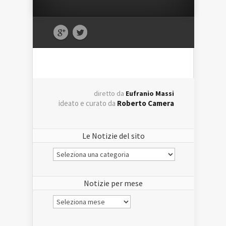
diretto da
Eufranio Massi
ideato e curato da
Roberto Camera
Le Notizie del sito
Le
Notizie
del
sito
Notizie per mese
Notizie
per
mese