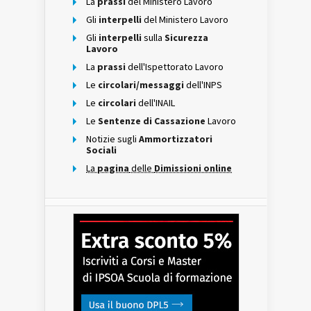
La
prassi
del Ministero Lavoro
Gli
interpelli
del Ministero Lavoro
Gli
interpelli
sulla
Sicurezza
Lavoro
La
prassi
dell'Ispettorato Lavoro
Le
circolari/messaggi
dell'INPS
Le
circolari
dell'INAIL
Le
Sentenze di Cassazione
Lavoro
Notizie sugli
Ammortizzatori
Sociali
La
pagina
delle
Dimissioni online