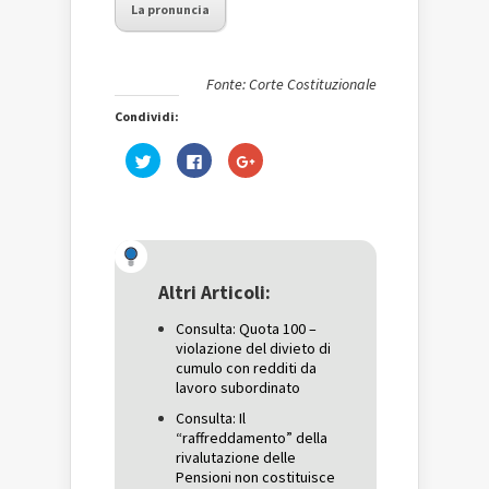
La pronuncia
Fonte: Corte Costituzionale
Condividi:
Fai
Fai
Fai
clic
clic
clic
qui
per
qui
per
condividere
per
condividere
su
condividere
su
Facebook
su
Twitter
(Si
Google+
(Si
apre
(Si
apre
in
apre
in
una
in
una
nuova
una
Altri Articoli:
nuova
finestra)
nuova
finestra)
finestra)
Consulta: Quota 100 –
violazione del divieto di
cumulo con redditi da
lavoro subordinato
Consulta: Il
“raffreddamento” della
rivalutazione delle
Pensioni non costituisce