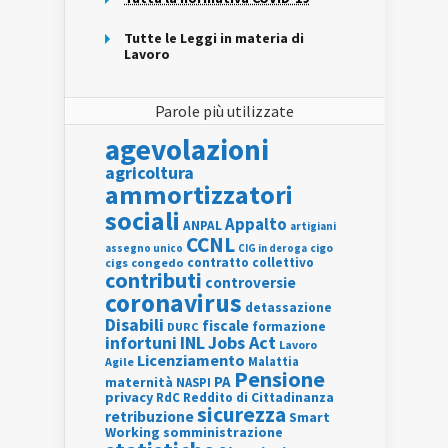
Tutte le Leggi in materia di
Lavoro
Parole più utilizzate
agevolazioni
agricoltura
ammortizzatori
sociali
Appalto
ANPAL
artigiani
CCNL
assegno unico
cigo
CIG in deroga
contratto collettivo
cigs
congedo
contributi
controversie
coronavirus
detassazione
Disabili
fiscale
formazione
DURC
INL
Jobs Act
infortuni
Lavoro
Licenziamento
Agile
Malattia
Pensione
PA
maternità
NASPI
privacy
RdC
Reddito di Cittadinanza
sicurezza
retribuzione
Smart
Working
somministrazione