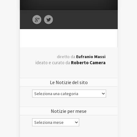
diretto da
Eufranio Massi
ideato e curato da
Roberto Camera
Le Notizie del sito
Le
Notizie
del
sito
Notizie per mese
Notizie
per
mese