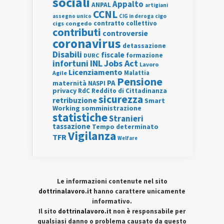
sociali
Appalto
ANPAL
artigiani
CCNL
assegno unico
cigo
CIG in deroga
contratto collettivo
cigs
congedo
contributi
controversie
coronavirus
detassazione
Disabili
fiscale
formazione
DURC
INL
Jobs Act
infortuni
Lavoro
Licenziamento
Agile
Malattia
Pensione
PA
maternità
NASPI
privacy
RdC
Reddito di Cittadinanza
sicurezza
retribuzione
Smart
Working
somministrazione
statistiche
Stranieri
tassazione
Tempo determinato
Vigilanza
TFR
Welfare
Le informazioni contenute nel sito
dottrinalavoro.it
hanno carattere unicamente
informativo.
Il sito
dottrinalavoro.it
non è responsabile per
qualsiasi danno o problema causato da questo