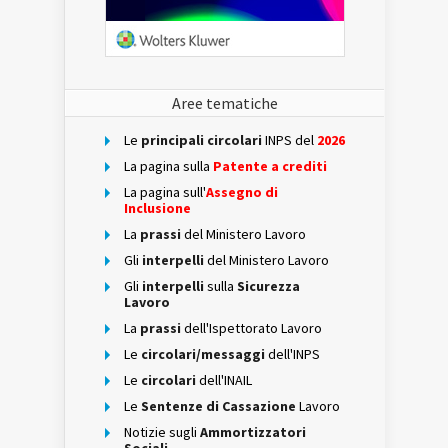
Aree tematiche
Le
principali circolari
INPS del
2026
La pagina sulla
Patente a crediti
La pagina sull'
Assegno di
Inclusione
La
prassi
del Ministero Lavoro
Gli
interpelli
del Ministero Lavoro
Gli
interpelli
sulla
Sicurezza
Lavoro
La
prassi
dell'Ispettorato Lavoro
Le
circolari/messaggi
dell'INPS
Le
circolari
dell'INAIL
Le
Sentenze di Cassazione
Lavoro
Notizie sugli
Ammortizzatori