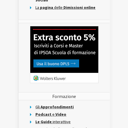
Sociali
La
pagina
delle
Dimissioni online
Formazione
Gli
Approfondimenti
Podcast
e
Video
Le Guide
interattive