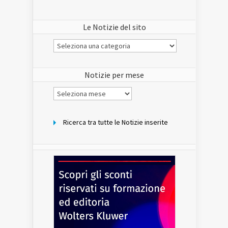
Le Notizie del sito
Le
Notizie
del
sito
Notizie per mese
Notizie
per
mese
Ricerca tra tutte le Notizie inserite