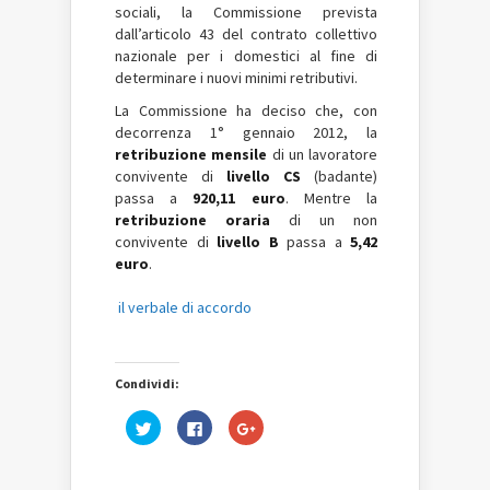
sociali, la Commissione prevista
dall’articolo 43 del contrato collettivo
nazionale per i domestici al fine di
determinare i nuovi minimi retributivi.
La Commissione ha deciso che, con
decorrenza 1° gennaio 2012, la
retribuzione mensile
di un lavoratore
convivente di
livello CS
(badante)
passa a
920,11 euro
. Mentre la
retribuzione oraria
di un non
convivente di
livello B
passa a
5,42
euro
.
il verbale di accordo
Condividi:
Fai
Fai
Fai
clic
clic
clic
qui
per
qui
per
condividere
per
condividere
su
condividere
su
Facebook
su