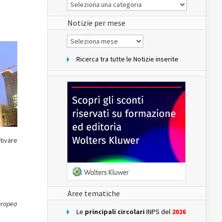
Le
Notizie
del
sito
Notizie per mese
Notizie
per
mese
Ricerca tra tutte le Notizie inserite
tivare
Aree tematiche
Europea
Le
principali circolari
INPS del
2026