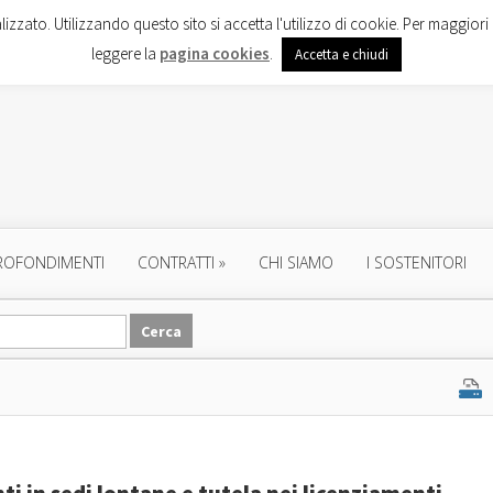
lizzato. Utilizzando questo sito si accetta l'utilizzo di cookie. Per maggiori 
leggere la
pagina cookies
.
Accetta e chiudi
ROFONDIMENTI
CONTRATTI
»
CHI SIAMO
I SOSTENITORI
ti in sedi lontane e tutela nei licenziamenti