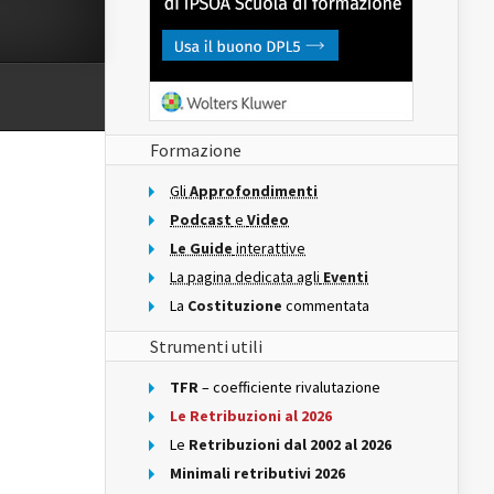
Formazione
Gli
Approfondimenti
Podcast
e
Video
Le Guide
interattive
La pagina dedicata agli
Eventi
La
Costituzione
commentata
Strumenti utili
TFR
– coefficiente rivalutazione
Le Retribuzioni al 2026
Le
Retribuzioni dal 2002 al 2026
Minimali retributivi 2026