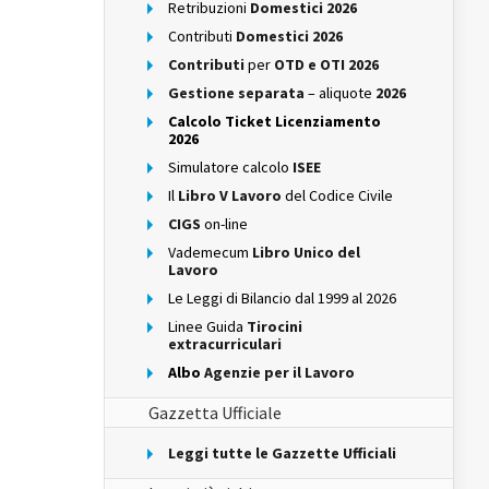
Retribuzioni
Domestici 2026
Contributi
Domestici 2026
Contributi
per
OTD e OTI 2026
Gestione separata
– aliquote
2026
Calcolo Ticket Licenziamento
2026
Simulatore calcolo
ISEE
Il
Libro V Lavoro
del Codice Civile
CIGS
on-line
Vademecum
Libro Unico del
Lavoro
Le Leggi di Bilancio dal 1999 al 2026
Linee Guida
Tirocini
extracurriculari
Albo
Agenzie per il Lavoro
Gazzetta Ufficiale
Leggi tutte le Gazzette Ufficiali