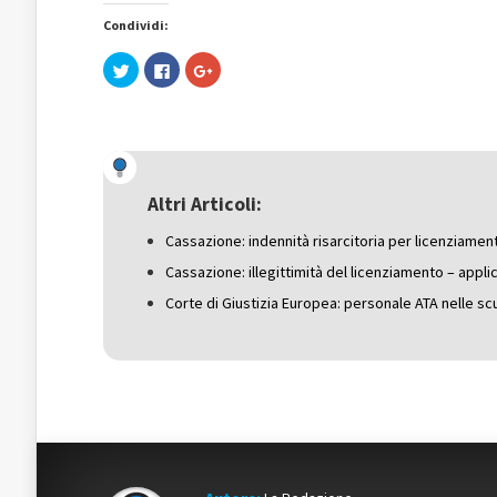
Condividi:
Fai
Fai
Fai
clic
clic
clic
qui
per
qui
per
condividere
per
condividere
su
condividere
su
Facebook
su
Twitter
(Si
Google+
(Si
apre
(Si
apre
in
apre
in
una
in
una
nuova
una
Altri Articoli:
nuova
finestra)
nuova
finestra)
finestra)
Cassazione: indennità risarcitoria per licenziament
Cassazione: illegittimità del licenziamento – applic
Corte di Giustizia Europea: personale ATA nelle scu