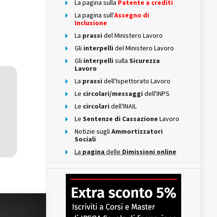
La pagina sulla
Patente a crediti
La pagina sull'
Assegno di
Inclusione
La
prassi
del Ministero Lavoro
Gli
interpelli
del Ministero Lavoro
Gli
interpelli
sulla
Sicurezza
Lavoro
La
prassi
dell'Ispettorato Lavoro
Le
circolari/messaggi
dell'INPS
Le
circolari
dell'INAIL
Le
Sentenze di Cassazione
Lavoro
Notizie sugli
Ammortizzatori
Sociali
La
pagina
delle
Dimissioni online