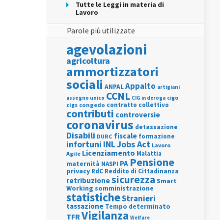
Tutte le Leggi in materia di
Lavoro
Parole più utilizzate
agevolazioni
agricoltura
ammortizzatori
sociali
Appalto
ANPAL
artigiani
CCNL
assegno unico
cigo
CIG in deroga
contratto collettivo
cigs
congedo
contributi
controversie
coronavirus
detassazione
Disabili
fiscale
formazione
DURC
INL
Jobs Act
infortuni
Lavoro
Licenziamento
Agile
Malattia
Pensione
PA
maternità
NASPI
privacy
RdC
Reddito di Cittadinanza
sicurezza
retribuzione
Smart
Working
somministrazione
statistiche
Stranieri
tassazione
Tempo determinato
Vigilanza
TFR
Welfare