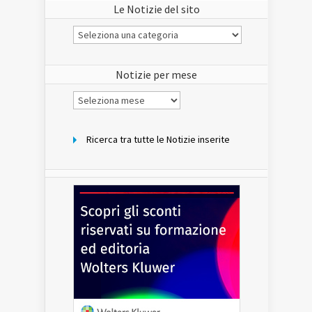
Le Notizie del sito
Le
Notizie
del
sito
Notizie per mese
Notizie
per
mese
Ricerca tra tutte le Notizie inserite