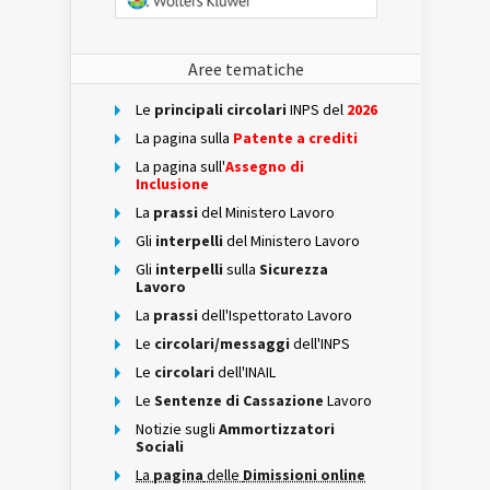
Aree tematiche
Le
principali circolari
INPS del
2026
La pagina sulla
Patente a crediti
La pagina sull'
Assegno di
Inclusione
La
prassi
del Ministero Lavoro
Gli
interpelli
del Ministero Lavoro
Gli
interpelli
sulla
Sicurezza
Lavoro
La
prassi
dell'Ispettorato Lavoro
Le
circolari/messaggi
dell'INPS
Le
circolari
dell'INAIL
Le
Sentenze di Cassazione
Lavoro
Notizie sugli
Ammortizzatori
Sociali
La
pagina
delle
Dimissioni online