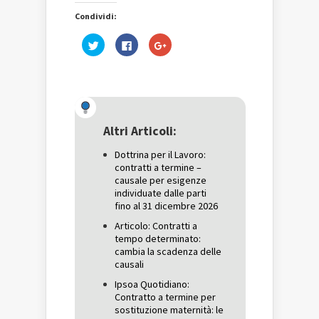
Condividi:
Fai
Fai
Fai
clic
clic
clic
qui
per
qui
per
condividere
per
condividere
su
condividere
su
Facebook
su
Twitter
(Si
Google+
(Si
apre
(Si
apre
in
apre
in
una
in
una
nuova
una
Altri Articoli:
nuova
finestra)
nuova
finestra)
finestra)
Dottrina per il Lavoro:
contratti a termine –
causale per esigenze
individuate dalle parti
fino al 31 dicembre 2026
Articolo: Contratti a
tempo determinato:
cambia la scadenza delle
causali
Ipsoa Quotidiano:
Contratto a termine per
sostituzione maternità: le