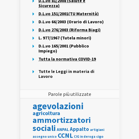
D.L.vo 81/2008 (Salute e
Sicurezza)
D.L.vo 151/2001(TU Maternità)
D.L.vo 66/2003 (Orario di Lavoro)
D.L.vo 276/2003 (Riforma Biagi)
L. 977/1967 (Tutela minori)
D.L.vo 165/2001 (Pubblico
Impiego)
Tutta la normativa COVID-19
Tutte le Leggi in materia di
Lavoro
Parole più utilizzate
agevolazioni
agricoltura
ammortizzatori
sociali
Appalto
ANPAL
artigiani
CCNL
assegno unico
cigo
CIG in deroga