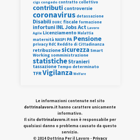
contratto collettivo
cigs
congedo
contributi
controversie
coronavirus
detassazione
Disabili
fiscale
formazione
DURC
INL
Jobs Act
infortuni
Lavoro
Licenziamento
Agile
Malattia
Pensione
PA
maternità
NASPI
privacy
RdC
Reddito di Cittadinanza
sicurezza
retribuzione
Smart
Working
somministrazione
statistiche
Stranieri
tassazione
Tempo determinato
Vigilanza
TFR
Welfare
Le informazioni contenute nel sito
dottrinalavoro.it
hanno carattere unicamente
informativo.
Il sito
dottrinalavoro.it
non è responsabile per
qualsiasi danno o problema causato da questo
servizio.
© 2014 Dottrina Per il Lavoro -
Privacy