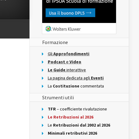
Formazione
Gli
Approfondimenti
Podcast
e
Video
Le Guide
interattive
La pagina dedicata agli
Eventi
La
Costituzione
commentata
Strumenti utili
TFR
– coefficiente rivalutazione
Le Retribuzioni al 2026
Le
Retribuzioni dal 2002 al 2026
Minimali retributivi 2026