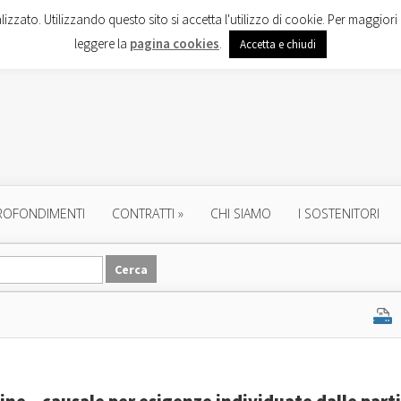
lizzato. Utilizzando questo sito si accetta l'utilizzo di cookie. Per maggiori 
leggere la
pagina cookies
.
Accetta e chiudi
ROFONDIMENTI
CONTRATTI
»
CHI SIAMO
I SOSTENITORI
mine – causale per esigenze individuate dalle parti