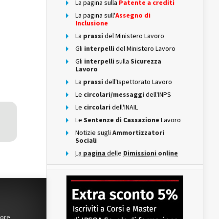
La pagina sulla
Patente a crediti
La pagina sull'
Assegno di
Inclusione
La
prassi
del Ministero Lavoro
Gli
interpelli
del Ministero Lavoro
Gli
interpelli
sulla
Sicurezza
Lavoro
La
prassi
dell'Ispettorato Lavoro
Le
circolari/messaggi
dell'INPS
Le
circolari
dell'INAIL
Le
Sentenze di Cassazione
Lavoro
Notizie sugli
Ammortizzatori
Sociali
La
pagina
delle
Dimissioni online
tore