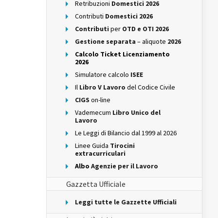
Retribuzioni
Domestici 2026
Contributi
Domestici 2026
Contributi
per
OTD e OTI 2026
Gestione separata
– aliquote
2026
Calcolo Ticket Licenziamento
2026
Simulatore calcolo
ISEE
Il
Libro V Lavoro
del Codice Civile
CIGS
on-line
Vademecum
Libro Unico del
Lavoro
Le Leggi di Bilancio dal 1999 al 2026
Linee Guida
Tirocini
extracurriculari
Albo
Agenzie per il Lavoro
Gazzetta Ufficiale
Leggi tutte le Gazzette Ufficiali