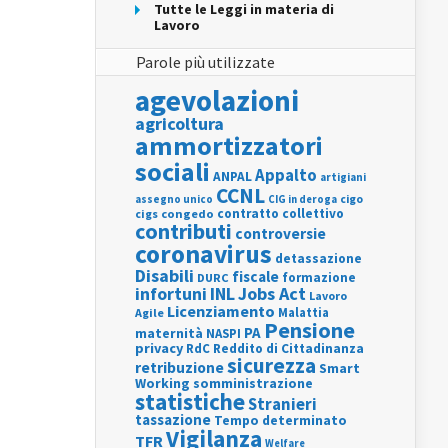
Tutte le Leggi in materia di
Lavoro
Parole più utilizzate
agevolazioni
agricoltura
ammortizzatori
sociali
Appalto
ANPAL
artigiani
CCNL
assegno unico
cigo
CIG in deroga
contratto collettivo
cigs
congedo
contributi
controversie
coronavirus
detassazione
Disabili
fiscale
formazione
DURC
INL
Jobs Act
infortuni
Lavoro
Licenziamento
Agile
Malattia
Pensione
PA
maternità
NASPI
privacy
RdC
Reddito di Cittadinanza
sicurezza
retribuzione
Smart
Working
somministrazione
statistiche
Stranieri
tassazione
Tempo determinato
Vigilanza
TFR
Welfare