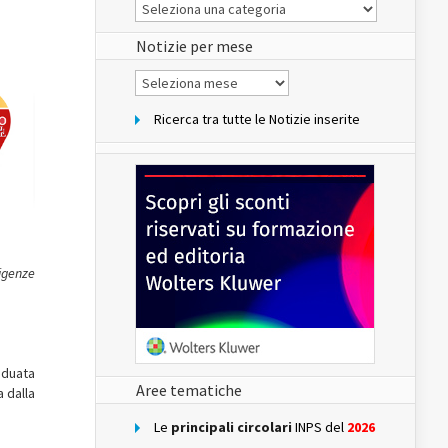
Le
Notizie
del
sito
Notizie per mese
Notizie
per
mese
Ricerca tra tutte le Notizie inserite
sigenze
iduata
Aree tematiche
 dalla
Le
principali circolari
INPS del
2026