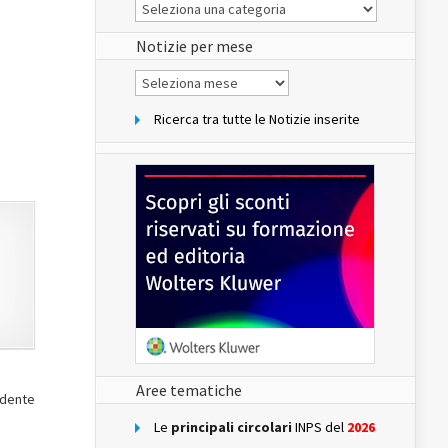
Le
Notizie
del
sito
Notizie per mese
Notizie
per
mese
Ricerca tra tutte le Notizie inserite
Aree tematiche
sidente
Le
principali circolari
INPS del
2026