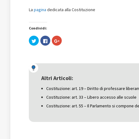
La
pagina
dedicata alla Costituzione
Condividi:
Fai
Fai
Fai
clic
clic
clic
qui
per
qui
per
condividere
per
condividere
su
condividere
su
Facebook
su
Twitter
(Si
Google+
(Si
apre
(Si
apre
in
apre
in
una
in
una
nuova
una
Altri Articoli:
nuova
finestra)
nuova
finestra)
finestra)
Costituzione: art. 19 – Diritto di professare libera
Costituzione: art. 33 – Libero accesso alle scuole
Costituzione: art. 55 – Il Parlamento si compone d