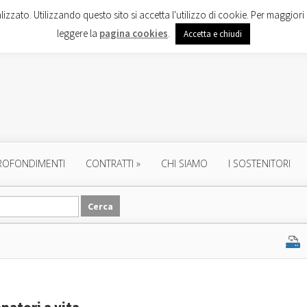
lizzato. Utilizzando questo sito si accetta l'utilizzo di cookie. Per maggiori 
leggere la
pagina cookies
.
Accetta e chiudi
ROFONDIMENTI
CONTRATTI
»
CHI SIAMO
I SOSTENITORI
enatori a vita