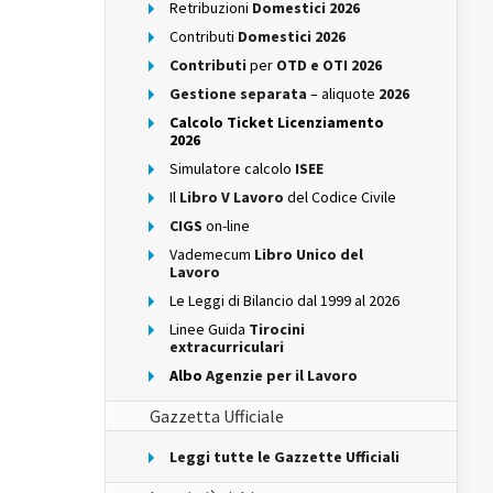
Retribuzioni
Domestici 2026
Contributi
Domestici 2026
Contributi
per
OTD e OTI 2026
Gestione separata
– aliquote
2026
Calcolo Ticket Licenziamento
2026
Simulatore calcolo
ISEE
Il
Libro V Lavoro
del Codice Civile
CIGS
on-line
Vademecum
Libro Unico del
Lavoro
Le Leggi di Bilancio dal 1999 al 2026
Linee Guida
Tirocini
extracurriculari
Albo
Agenzie per il Lavoro
Gazzetta Ufficiale
Leggi tutte le Gazzette Ufficiali