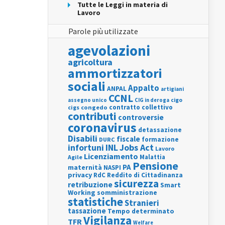
Tutte le Leggi in materia di
Lavoro
Parole più utilizzate
agevolazioni
agricoltura
ammortizzatori
sociali
Appalto
ANPAL
artigiani
CCNL
assegno unico
cigo
CIG in deroga
contratto collettivo
cigs
congedo
contributi
controversie
coronavirus
detassazione
Disabili
fiscale
formazione
DURC
INL
Jobs Act
infortuni
Lavoro
Licenziamento
Agile
Malattia
Pensione
PA
maternità
NASPI
privacy
RdC
Reddito di Cittadinanza
sicurezza
retribuzione
Smart
Working
somministrazione
statistiche
Stranieri
tassazione
Tempo determinato
Vigilanza
TFR
Welfare