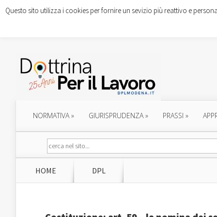
Questo sito utilizza i cookies per fornire un sevizio più reattivo e persona
NORMATIVA
»
GIURISPRUDENZA
»
PRASSI
»
APP
HOME
DPL
Costituzione: art. 59 – la nomina dei s