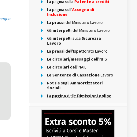
La pagina sulla
Patente a crediti
La pagina sull'
Assegno di
Inclusione
omagna
La
prassi
del Ministero Lavoro
Gli
interpelli
del Ministero Lavoro
Gli
interpelli
sulla
Sicurezza
Lavoro
La
prassi
dell'Ispettorato Lavoro
Le
circolari/messaggi
dell'INPS
Le
circolari
dell'INAIL
Le
Sentenze di Cassazione
Lavoro
Notizie sugli
Ammortizzatori
Sociali
La
pagina
delle
Dimissioni online