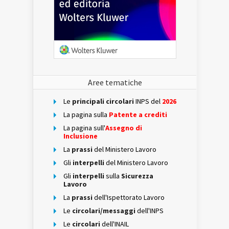
Aree tematiche
Le
principali circolari
INPS del
2026
La pagina sulla
Patente a crediti
La pagina sull'
Assegno di
Inclusione
La
prassi
del Ministero Lavoro
Gli
interpelli
del Ministero Lavoro
Gli
interpelli
sulla
Sicurezza
Lavoro
La
prassi
dell'Ispettorato Lavoro
Le
circolari/messaggi
dell'INPS
Le
circolari
dell'INAIL