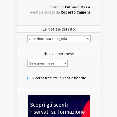
diretto da
Eufranio Massi
ideato e curato da
Roberto Camera
Le Notizie del sito
Le
Notizie
del
sito
Notizie per mese
Notizie
per
mese
Ricerca tra tutte le Notizie inserite