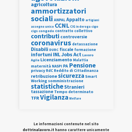
agricoltura
ammortizzatori
sociali
Appalto
ANPAL
artigiani
CCNL
assegno unico
cigo
CIG in deroga
contratto collettivo
cigs
congedo
contributi
controversie
coronavirus
detassazione
Disabili
fiscale
formazione
DURC
INL
Jobs Act
infortuni
Lavoro
Licenziamento
Agile
Malattia
Pensione
PA
maternità
NASPI
privacy
RdC
Reddito di Cittadinanza
sicurezza
retribuzione
Smart
Working
somministrazione
statistiche
Stranieri
tassazione
Tempo determinato
Vigilanza
TFR
Welfare
Le informazioni contenute nel sito
dottrinalavoro.it
hanno carattere unicamente