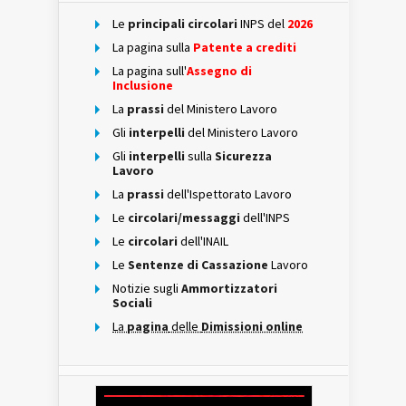
Le
principali circolari
INPS del
2026
La pagina sulla
Patente a crediti
La pagina sull'
Assegno di
Inclusione
La
prassi
del Ministero Lavoro
Gli
interpelli
del Ministero Lavoro
Gli
interpelli
sulla
Sicurezza
Lavoro
La
prassi
dell'Ispettorato Lavoro
Le
circolari/messaggi
dell'INPS
Le
circolari
dell'INAIL
Le
Sentenze di Cassazione
Lavoro
Notizie sugli
Ammortizzatori
Sociali
La
pagina
delle
Dimissioni online