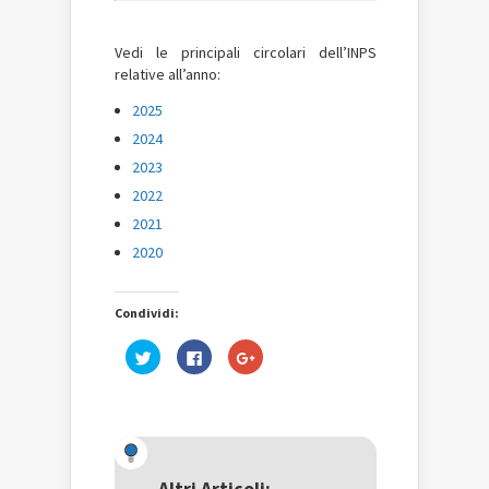
Vedi le principali circolari dell’INPS
relative all’anno:
2025
2024
2023
2022
2021
2020
Condividi:
Fai
Fai
Fai
clic
clic
clic
qui
per
qui
per
condividere
per
condividere
su
condividere
su
Facebook
su
Twitter
(Si
Google+
(Si
apre
(Si
apre
in
apre
in
una
in
una
nuova
una