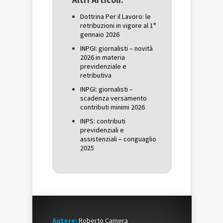
Altri Articoli:
nuova
finestra)
nuova
finestra)
finestra)
Dottrina Per il Lavoro: le
retribuzioni in vigore al 1°
gennaio 2026
INPGI: giornalisti – novità
2026 in materia
previdenziale e
retributiva
INPGI: giornalisti –
scadenza versamento
contributi minimi 2026
INPS: contributi
previdenziali e
assistenziali – conguaglio
2025
Autore:
Roberto Camera