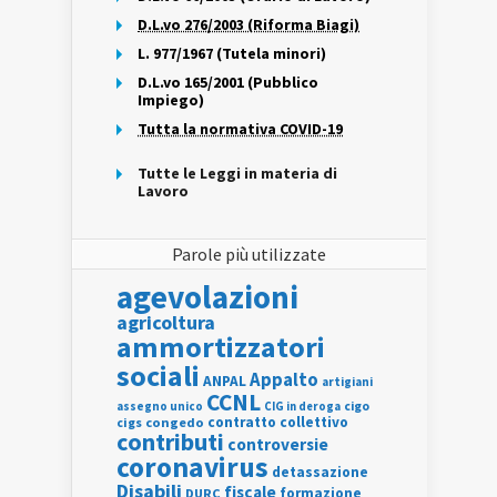
D.L.vo 276/2003 (Riforma Biagi)
L. 977/1967 (Tutela minori)
D.L.vo 165/2001 (Pubblico
Impiego)
Tutta la normativa COVID-19
Tutte le Leggi in materia di
Lavoro
Parole più utilizzate
agevolazioni
agricoltura
ammortizzatori
sociali
Appalto
ANPAL
artigiani
CCNL
assegno unico
cigo
CIG in deroga
contratto collettivo
cigs
congedo
contributi
controversie
coronavirus
detassazione
Disabili
fiscale
formazione
DURC