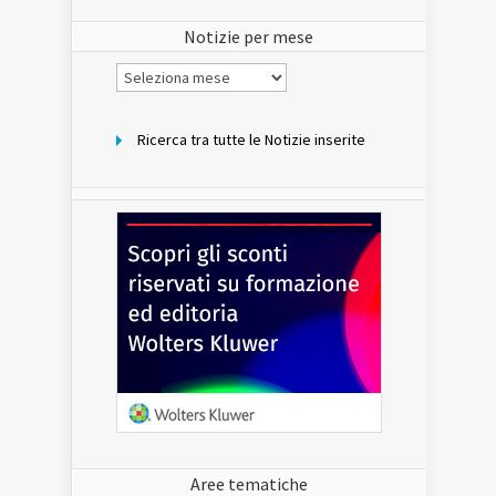
sito
Notizie per mese
Notizie
per
mese
Ricerca tra tutte le Notizie inserite
Aree tematiche