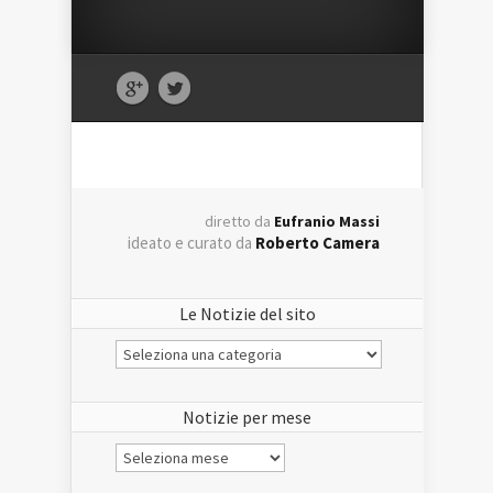
diretto da
Eufranio Massi
ideato e curato da
Roberto Camera
Le Notizie del sito
Le
Notizie
del
sito
Notizie per mese
Notizie
per
mese