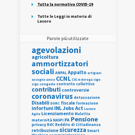
Tutta la normativa COVID-19
Tutte le Leggi in materia di
Lavoro
Parole più utilizzate
agevolazioni
agricoltura
ammortizzatori
sociali
Appalto
ANPAL
artigiani
CCNL
assegno unico
cigo
CIG in deroga
contratto collettivo
cigs
congedo
contributi
controversie
coronavirus
detassazione
Disabili
fiscale
formazione
DURC
INL
Jobs Act
infortuni
Lavoro
Licenziamento
Agile
Malattia
Pensione
PA
maternità
NASPI
privacy
RdC
Reddito di Cittadinanza
sicurezza
retribuzione
Smart