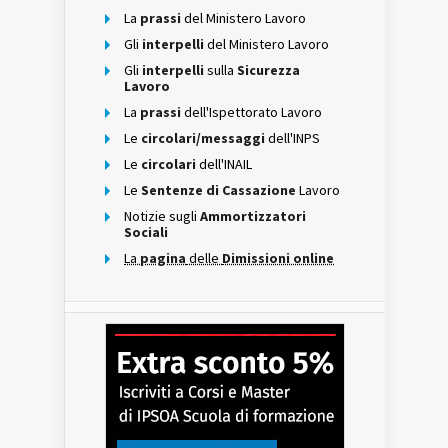
La
prassi
del Ministero Lavoro
Gli
interpelli
del Ministero Lavoro
Gli
interpelli
sulla
Sicurezza
Lavoro
La
prassi
dell'Ispettorato Lavoro
Le
circolari/messaggi
dell'INPS
Le
circolari
dell'INAIL
Le
Sentenze di Cassazione
Lavoro
Notizie sugli
Ammortizzatori
Sociali
La
pagina
delle
Dimissioni online