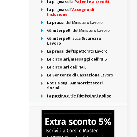
La pagina sulla
Patente a crediti
La pagina sull'
Assegno di
Inclusione
La
prassi
del Ministero Lavoro
Gli
interpelli
del Ministero Lavoro
Gli
interpelli
sulla
Sicurezza
Lavoro
La
prassi
dell'Ispettorato Lavoro
Le
circolari/messaggi
dell'INPS
Le
circolari
dell'INAIL
Le
Sentenze di Cassazione
Lavoro
Notizie sugli
Ammortizzatori
Sociali
La
pagina
delle
Dimissioni online