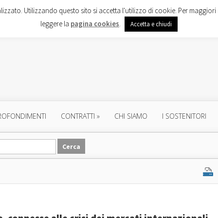
lizzato. Utilizzando questo sito si accetta l'utilizzo di cookie. Per maggiori 
leggere la
pagina cookies
.
Accetta e chiudi
ROFONDIMENTI
CONTRATTI
»
CHI SIAMO
I SOSTENITORI
, connesse alle crisi dei mercati internazionali