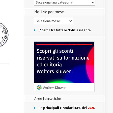
Le
Notizie
del
sito
Notizie per mese
Notizie
per
mese
Ricerca tra tutte le Notizie inserite
Aree tematiche
Le
principali circolari
INPS del
2026