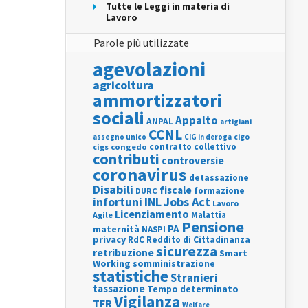
Tutte le Leggi in materia di
Lavoro
Parole più utilizzate
agevolazioni
agricoltura
ammortizzatori
sociali
Appalto
ANPAL
artigiani
CCNL
assegno unico
cigo
CIG in deroga
contratto collettivo
cigs
congedo
contributi
controversie
coronavirus
detassazione
Disabili
fiscale
formazione
DURC
INL
Jobs Act
infortuni
Lavoro
Licenziamento
Agile
Malattia
Pensione
PA
maternità
NASPI
privacy
RdC
Reddito di Cittadinanza
sicurezza
retribuzione
Smart
Working
somministrazione
statistiche
Stranieri
tassazione
Tempo determinato
Vigilanza
TFR
Welfare