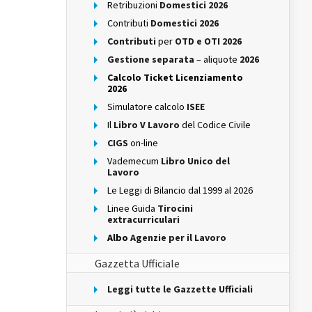
Retribuzioni
Domestici 2026
Contributi
Domestici 2026
Contributi
per
OTD e OTI 2026
Gestione separata
– aliquote
2026
Calcolo Ticket Licenziamento
2026
Simulatore calcolo
ISEE
Il
Libro V Lavoro
del Codice Civile
CIGS
on-line
Vademecum
Libro Unico del
Lavoro
Le Leggi di Bilancio dal 1999 al 2026
Linee Guida
Tirocini
extracurriculari
Albo
Agenzie per il Lavoro
Gazzetta Ufficiale
Leggi tutte le Gazzette Ufficiali