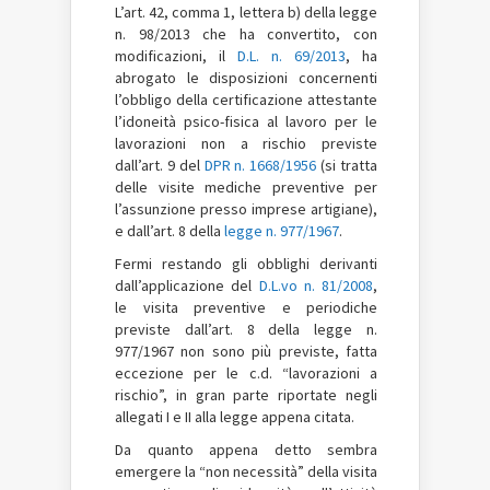
L’art. 42, comma 1, lettera b) della legge
n. 98/2013 che ha convertito, con
modificazioni, il
D.L. n. 69/2013
, ha
abrogato le disposizioni concernenti
l’obbligo della certificazione attestante
l’idoneità psico-fisica al lavoro per le
lavorazioni non a rischio previste
dall’art. 9 del
DPR n. 1668/1956
(si tratta
delle visite mediche preventive per
l’assunzione presso imprese artigiane),
e dall’art. 8 della
legge n. 977/1967
.
Fermi restando gli obblighi derivanti
dall’applicazione del
D.L.vo n. 81/2008
,
le visita preventive e periodiche
previste dall’art. 8 della legge n.
977/1967 non sono più previste, fatta
eccezione per le c.d. “lavorazioni a
rischio”, in gran parte riportate negli
allegati I e II alla legge appena citata.
Da quanto appena detto sembra
emergere la “non necessità” della visita