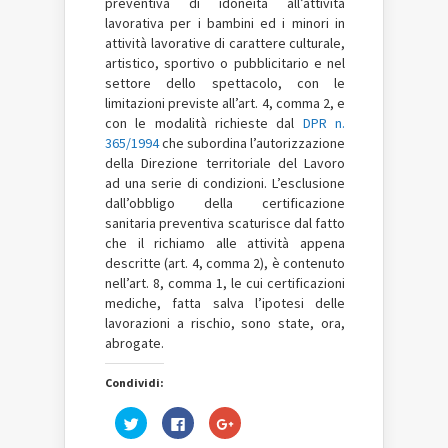
preventiva di idoneità all’attività
lavorativa per i bambini ed i minori in
attività lavorative di carattere culturale,
artistico, sportivo o pubblicitario e nel
settore dello spettacolo, con le
limitazioni previste all’art. 4, comma 2, e
con le modalità richieste dal
DPR n.
365/1994
che subordina l’autorizzazione
della Direzione territoriale del Lavoro
ad una serie di condizioni. L’esclusione
dall’obbligo della certificazione
sanitaria preventiva scaturisce dal fatto
che il richiamo alle attività appena
descritte (art. 4, comma 2), è contenuto
nell’art. 8, comma 1, le cui certificazioni
mediche, fatta salva l’ipotesi delle
lavorazioni a rischio, sono state, ora,
abrogate.
Condividi:
Fai
Fai
Fai
clic
clic
clic
qui
per
qui