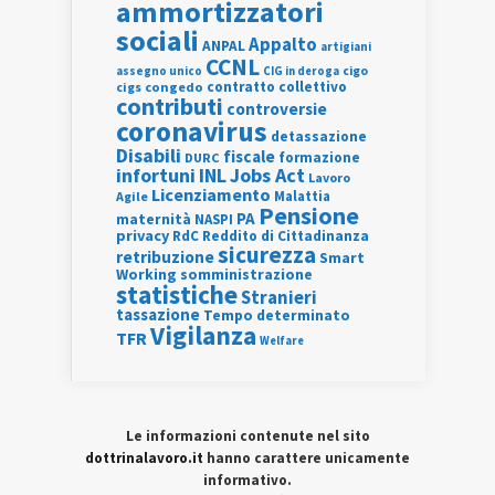
ammortizzatori
sociali
Appalto
ANPAL
artigiani
CCNL
assegno unico
cigo
CIG in deroga
contratto collettivo
cigs
congedo
contributi
controversie
coronavirus
detassazione
Disabili
fiscale
formazione
DURC
INL
Jobs Act
infortuni
Lavoro
Licenziamento
Agile
Malattia
Pensione
PA
maternità
NASPI
privacy
RdC
Reddito di Cittadinanza
sicurezza
retribuzione
Smart
Working
somministrazione
statistiche
Stranieri
tassazione
Tempo determinato
Vigilanza
TFR
Welfare
Le informazioni contenute nel sito
dottrinalavoro.it
hanno carattere unicamente
informativo.