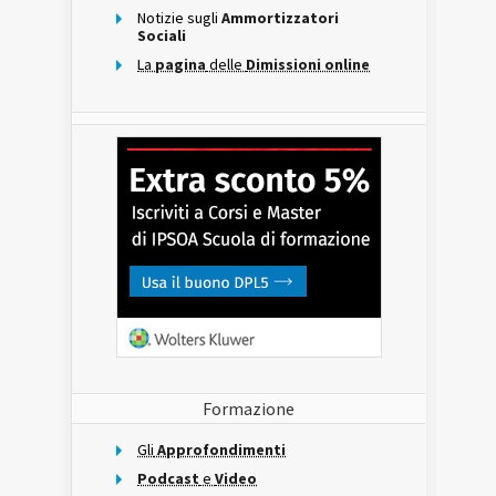
Notizie sugli
Ammortizzatori
Sociali
La
pagina
delle
Dimissioni online
Formazione
Gli
Approfondimenti
Podcast
e
Video