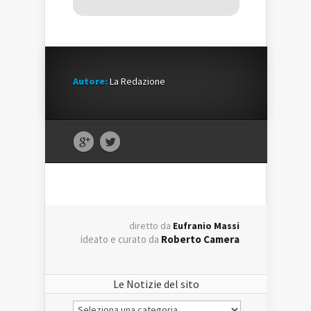
Autore:
La Redazione
diretto da
Eufranio Massi
ideato e curato da
Roberto Camera
Le Notizie del sito
Le