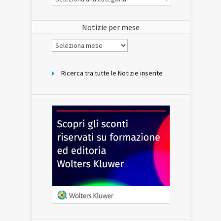
Notizie
del
sito
Notizie per mese
Notizie
per
mese
Ricerca tra tutte le Notizie inserite