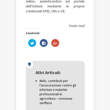
online, autenticandosi sul portale
dell’Istituto mediante le proprie
credenziali SPID, CNS o CIE.
Fonte: Inail
Condividi:
Fai
Fai
Fai
clic
clic
clic
qui
per
qui
per
condividere
per
condividere
su
condividere
su
Facebook
su
Twitter
(Si
Google+
(Si
apre
(Si
apre
in
apre
in
una
in
una
nuova
una
Altri Articoli:
nuova
finestra)
nuova
finestra)
finestra)
INAIL: contributi per
l’assicurazione contro gli
infortuni e malattie
professionali in
agricoltura – revisione
tariffaria