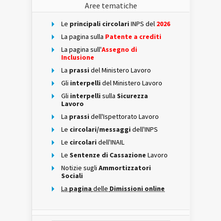
Aree tematiche
Le
principali circolari
INPS del
2026
La pagina sulla
Patente a crediti
La pagina sull'
Assegno di
Inclusione
La
prassi
del Ministero Lavoro
Gli
interpelli
del Ministero Lavoro
Gli
interpelli
sulla
Sicurezza
Lavoro
La
prassi
dell'Ispettorato Lavoro
Le
circolari/messaggi
dell'INPS
Le
circolari
dell'INAIL
Le
Sentenze di Cassazione
Lavoro
Notizie sugli
Ammortizzatori
Sociali
La
pagina
delle
Dimissioni online