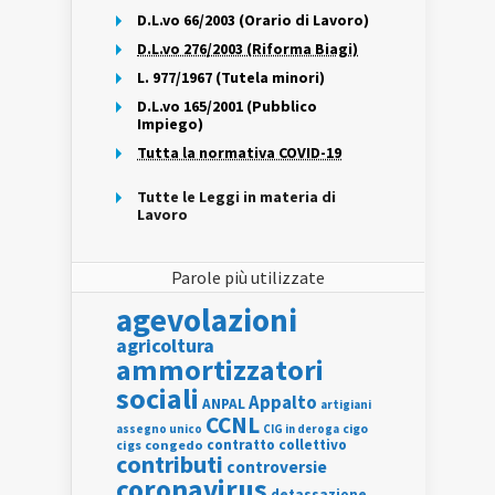
D.L.vo 66/2003 (Orario di Lavoro)
D.L.vo 276/2003 (Riforma Biagi)
L. 977/1967 (Tutela minori)
D.L.vo 165/2001 (Pubblico
Impiego)
Tutta la normativa COVID-19
Tutte le Leggi in materia di
Lavoro
Parole più utilizzate
agevolazioni
agricoltura
ammortizzatori
sociali
Appalto
ANPAL
artigiani
CCNL
assegno unico
cigo
CIG in deroga
contratto collettivo
cigs
congedo
contributi
controversie
coronavirus
detassazione