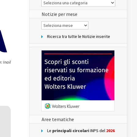
Le
Notizie
del
sito
Notizie per mese
Notizie
per
mese
Ricerca tra tutte le Notizie inserite
: Inail
Aree tematiche
Le
principali circolari
INPS del
2026