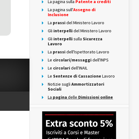
La pagina sulla
Patente a crediti
La pagina sull'
Assegno di
Inclusione
La
prassi
del Ministero Lavoro
Gli
interpelli
del Ministero Lavoro
Gli
interpelli
sulla
Sicurezza
Lavoro
La
prassi
dell'Ispettorato Lavoro
Le
circolari/messaggi
dell'INPS
Le
circolari
dell'INAIL
Le
Sentenze di Cassazione
Lavoro
Notizie sugli
Ammortizzatori
Sociali
La
pagina
delle
Dimissioni online