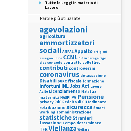
Tutte le Leggi in materia di
Lavoro
Parole più utilizzate
agevolazioni
agricoltura
ammortizzatori
sociali
Appalto
ANPAL
artigiani
CCNL
assegno unico
cigo
CIG in deroga
contratto collettivo
cigs
congedo
contributi
controversie
coronavirus
detassazione
Disabili
fiscale
formazione
DURC
INL
Jobs Act
infortuni
Lavoro
Licenziamento
Agile
Malattia
Pensione
PA
maternità
NASPI
privacy
RdC
Reddito di Cittadinanza
sicurezza
retribuzione
Smart
Working
somministrazione
statistiche
Stranieri
tassazione
Tempo determinato
Vigilanza
TFR
Welfare