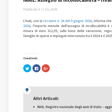
Pubblicato il 11 Giu 2026
L’Inail, con la
circolare n. 26 del 9 giugno 2026
, informa ch
2026
, l’importo mensile dell’assegno di incollocabilità è 
misura di euro 312,55, sulla base della variazione, regist
famiglie di operai e impiegati intervenuta tra il 2024 e il 2025
Condividi:
Fai
Fai
Fai
clic
clic
clic
qui
per
qui
per
condividere
per
condividere
su
condividere
su
Facebook
su
Twitter
(Si
Google+
(Si
apre
(Si
apre
in
apre
in
una
in
una
nuova
una
Altri Articoli:
nuova
finestra)
nuova
finestra)
finestra)
INAIL: Registro nazionale degli aiuti di Stato – a