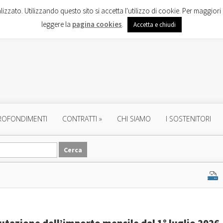
lizzato. Utilizzando questo sito si accetta l'utilizzo di cookie. Per maggiori 
leggere la
pagina cookies
.
Accetta e chiudi
ROFONDIMENTI
CONTRATTI
»
CHI SIAMO
I SOSTENITORI
alutazione dell’importo mensile dal 1° luglio 2026