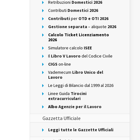
Retribuzioni
Domestici 2026
Contributi
Domestici 2026
Contributi
per
OTD e OTI 2026
Gestione separata
– aliquote
2026
Calcolo Ticket Licenziamento
2026
Simulatore calcolo
ISEE
Il
Libro V Lavoro
del Codice Civile
CIGS
on-line
Vademecum
Libro Unico del
Lavoro
Le Leggi di Bilancio dal 1999 al 2026
Linee Guida
Tirocini
extracurriculari
Albo
Agenzie per il Lavoro
Gazzetta Ufficiale
Leggi tutte le Gazzette Ufficiali