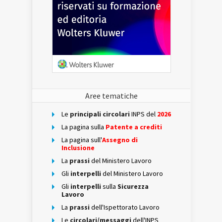
Aree tematiche
Le
principali circolari
INPS del
2026
La pagina sulla
Patente a crediti
La pagina sull'
Assegno di
Inclusione
La
prassi
del Ministero Lavoro
Gli
interpelli
del Ministero Lavoro
Gli
interpelli
sulla
Sicurezza
Lavoro
La
prassi
dell'Ispettorato Lavoro
Le
circolari/messaggi
dell'INPS