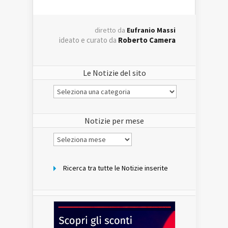
diretto da
Eufranio Massi
ideato e curato da
Roberto Camera
Le Notizie del sito
Le
Notizie
del
sito
Notizie per mese
Notizie
per
mese
Ricerca tra tutte le Notizie inserite