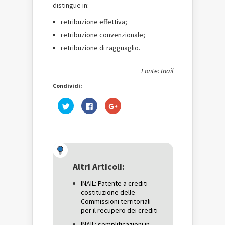
distingue in:
retribuzione effettiva;
retribuzione convenzionale;
retribuzione di ragguaglio.
Fonte: Inail
Condividi:
Fai
Fai
Fai
clic
clic
clic
qui
per
qui
per
condividere
per
condividere
su
condividere
su
Facebook
su
Twitter
(Si
Google+
(Si
apre
(Si
apre
in
apre
in
una
in
una
nuova
una
Altri Articoli:
nuova
finestra)
nuova
finestra)
finestra)
INAIL: Patente a crediti –
costituzione delle
Commissioni territoriali
per il recupero dei crediti
INAIL: semplificazioni in