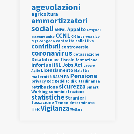
agevolazioni
agricoltura
ammortizzatori
sociali
Appalto
ANPAL
artigiani
CCNL
assegno unico
cigo
CIG in deroga
contratto collettivo
cigs
congedo
contributi
controversie
coronavirus
detassazione
Disabili
fiscale
formazione
DURC
INL
Jobs Act
infortuni
Lavoro
Licenziamento
Agile
Malattia
Pensione
PA
maternità
NASPI
privacy
RdC
Reddito di Cittadinanza
sicurezza
retribuzione
Smart
Working
somministrazione
statistiche
Stranieri
tassazione
Tempo determinato
Vigilanza
TFR
Welfare