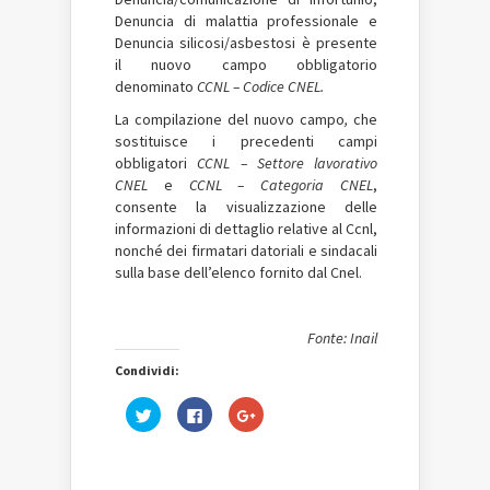
Denuncia di malattia professionale e
Denuncia silicosi/asbestosi è presente
il nuovo campo obbligatorio
denominato
CCNL – Codice CNEL
.
La compilazione del nuovo campo
,
che
sostituisce i precedenti campi
obbligatori
CCNL
– Settore lavorativo
CNEL
e
CCNL – Categoria CNEL
,
consente la visualizzazione delle
informazioni di dettaglio relative al Ccnl,
nonché dei firmatari datoriali e sindacali
sulla base dell’elenco fornito dal Cnel.
Fonte: Inail
Condividi:
Fai
Fai
Fai
clic
clic
clic
qui
per
qui
per
condividere
per
condividere
su
condividere
su
Facebook
su
Twitter
(Si
Google+