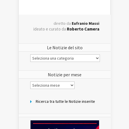
diretto da
Eufranio Massi
ideato e curato da
Roberto Camera
Le Notizie del sito
Le
Notizie
del
sito
Notizie per mese
Notizie
per
mese
Ricerca tra tutte le Notizie inserite