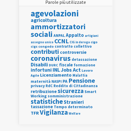
Parole più utilizzate
agevolazioni
agricoltura
ammortizzatori
sociali
Appalto
ANPAL
artigiani
CCNL
assegno unico
cigo
CIG in deroga
contratto collettivo
cigs
congedo
contributi
controversie
coronavirus
detassazione
Disabili
fiscale
formazione
DURC
INL
Jobs Act
infortuni
Lavoro
Licenziamento
Agile
Malattia
Pensione
PA
maternità
NASPI
privacy
RdC
Reddito di Cittadinanza
sicurezza
retribuzione
Smart
Working
somministrazione
statistiche
Stranieri
tassazione
Tempo determinato
Vigilanza
TFR
Welfare