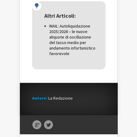
(Si
apre
(Si
apre
in
apre
in
una
in
una
nuova
una
Altri Articoli:
nuova
finestra)
nuova
finestra)
finestra)
INAIL: Autoliquidazione
2025/2026 – le nuove
aliquote di oscillazione
del tasso medio per
andamento infortunistico
favorevole
Autore:
La Redazione