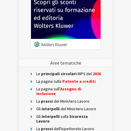
Aree tematiche
Le
principali circolari
INPS del
2026
La pagina sulla
Patente a crediti
La pagina sull'
Assegno di
Inclusione
La
prassi
del Ministero Lavoro
Gli
interpelli
del Ministero Lavoro
Gli
interpelli
sulla
Sicurezza
Lavoro
La
prassi
dell'Ispettorato Lavoro