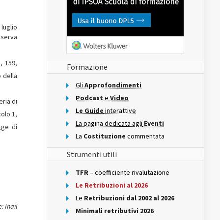
luglio
iserva
, 159,
Formazione
 della
Gli
Approfondimenti
Podcast
e
Video
eria di
Le Guide
interattive
colo 1,
La pagina dedicata agli
Eventi
gge di
La
Costituzione
commentata
Strumenti utili
TFR
– coefficiente rivalutazione
Le Retribuzioni al 2026
Le
Retribuzioni dal 2002 al 2026
: Inail
Minimali retributivi 2026