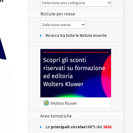
Le
Notizie
del
sito
Notizie per mese
Notizie
per
mese
Ricerca tra tutte le Notizie inserite
Aree tematiche
Le
principali circolari
INPS del
2026