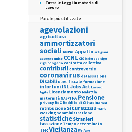
Tutte le Leggi in materia di
Lavoro
Parole più utilizzate
agevolazioni
agricoltura
ammortizzatori
sociali
Appalto
ANPAL
artigiani
CCNL
assegno unico
cigo
CIG in deroga
contratto collettivo
cigs
congedo
contributi
controversie
coronavirus
detassazione
Disabili
fiscale
formazione
DURC
INL
Jobs Act
infortuni
Lavoro
Licenziamento
Agile
Malattia
Pensione
PA
maternità
NASPI
privacy
RdC
Reddito di Cittadinanza
sicurezza
retribuzione
Smart
Working
somministrazione
statistiche
Stranieri
tassazione
Tempo determinato
Vigilanza
TFR
Welfare