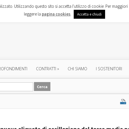
lizzato. Utilizzando questo sito si accetta l'utilizzo di cookie. Per maggiori 
leggere la
pagina cookies
.
Accetta e chiudi
ROFONDIMENTI
CONTRATTI
»
CHI SIAMO
I SOSTENITORI
 nuove aliquote di oscillazione del tasso medio p