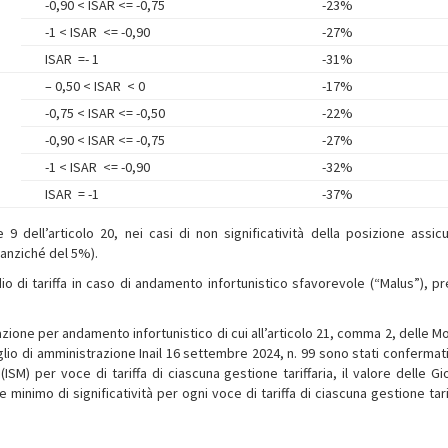
-0,90 < ISAR <= -0,75
-23%
-1 < ISAR <= -0,90
-27%
ISAR =- 1
-31%
– 0,50 < ISAR < 0
-17%
-0,75 < ISAR <= -0,50
-22%
-0,90 < ISAR <= -0,75
-27%
-1 < ISAR <= -0,90
-32%
ISAR = -1
-37%
 9 dell’articolo 20, nei casi di non significatività della posizione assicu
 (anziché del 5%).
o di tariffa in caso di andamento infortunistico sfavorevole (“Malus”), pr
azione per andamento infortunistico di cui all’articolo 21, comma 2, delle M
glio di amministrazione Inail 16 settembre 2024, n. 99 sono stati confermati
 (ISM) per voce di tariffa di ciascuna gestione tariffaria, il valore delle G
e minimo di significatività per ogni voce di tariffa di ciascuna gestione tari