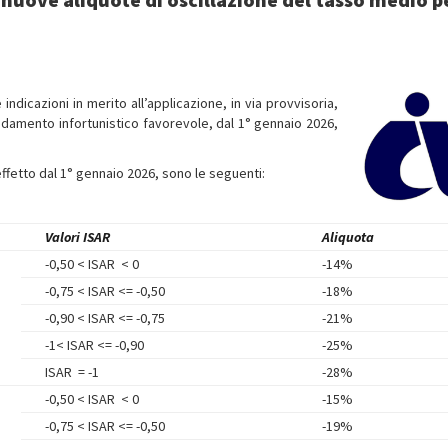
e indicazioni in merito all’applicazione, in via provvisoria,
ndamento infortunistico favorevole, dal 1° gennaio 2026,
effetto dal 1° gennaio 2026, sono le seguenti:
Valori ISA
R
Aliquota
-0,50 < ISAR < 0
-14%
-0,75 < ISAR <= -0,50
-18%
-0,90 < ISAR <= -0,75
-21%
-1< ISAR <= -0,90
-25%
ISAR = -1
-28%
-0,50 < ISAR < 0
-15%
-0,75 < ISAR <= -0,50
-19%