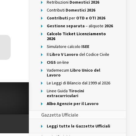
Retribuzioni
Domestici 2026
Contributi
Domestici 2026
Contributi
per
OTD e OTI 2026
Gestione separata
– aliquote
2026
Calcolo Ticket Licenziamento
2026
Simulatore calcolo
ISEE
Il
Libro V Lavoro
del Codice Civile
CIGS
on-line
Vademecum
Libro Unico del
Lavoro
Le Leggi di Bilancio dal 1999 al 2026
Linee Guida
Tirocini
extracurriculari
Albo
Agenzie per il Lavoro
Gazzetta Ufficiale
Leggi tutte le Gazzette Ufficiali