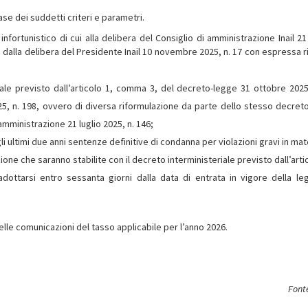
base dei suddetti criteri e parametri.
fortunistico di cui alla delibera del Consiglio di amministrazione Inail 21 
o dalla delibera del Presidente Inail 10 novembre 2025, n. 17 con espressa r
ale previsto dall’articolo 1, comma 3, del decreto-legge 31 ottobre 2025
5, n. 198, ovvero di diversa riformulazione da parte dello stesso decreto
amministrazione 21 luglio 2025, n. 146;
li ultimi due anni sentenze definitive di condanna per violazioni gravi in mat
ione che saranno stabilite con il decreto interministeriale previsto dall’arti
ttarsi entro sessanta giorni dalla data di entrata in vigore della le
le comunicazioni del tasso applicabile per l’anno 2026.
Fonte