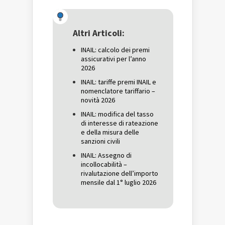
su
Facebook
su
Twitter
(Si
Google+
(Si
apre
(Si
apre
in
apre
in
una
in
una
nuova
una
Altri Articoli:
nuova
finestra)
nuova
finestra)
finestra)
INAIL: calcolo dei premi
assicurativi per l’anno
2026
INAIL: tariffe premi INAIL e
nomenclatore tariffario –
novità 2026
INAIL: modifica del tasso
di interesse di rateazione
e della misura delle
sanzioni civili
INAIL: Assegno di
incollocabilità –
rivalutazione dell’importo
mensile dal 1° luglio 2026