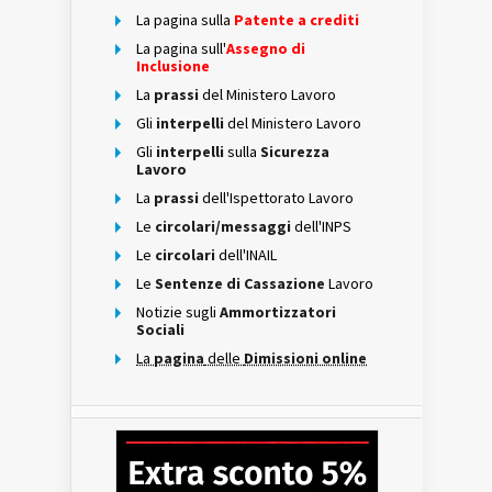
La pagina sulla
Patente a crediti
La pagina sull'
Assegno di
Inclusione
La
prassi
del Ministero Lavoro
Gli
interpelli
del Ministero Lavoro
Gli
interpelli
sulla
Sicurezza
Lavoro
La
prassi
dell'Ispettorato Lavoro
Le
circolari/messaggi
dell'INPS
Le
circolari
dell'INAIL
Le
Sentenze di Cassazione
Lavoro
Notizie sugli
Ammortizzatori
Sociali
La
pagina
delle
Dimissioni online