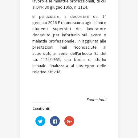
lavoro e le malattie professionali, di cui
al DPR 30 giugno 1965, n. 1124.
In particolare, a decorrere dal 1°
gennaio 2026 Ë riconosciuta agli alunni e
studenti superstiti del lavoratore
deceduto per infortunio sul lavoro o
malattia professionale, in aggiunta alle
prestazioni Inail riconosciute ai
superstiti, ai sensi dell’articolo 85 del
t.u. 1124/1965, una borsa di studio
annuale finalizzata al sostegno delle
relative attività.
Fonte: Inail
Condividi:
Fai
Fai
Fai
clic
clic
clic
qui
per
qui
per
condividere
per
condividere
su
condividere