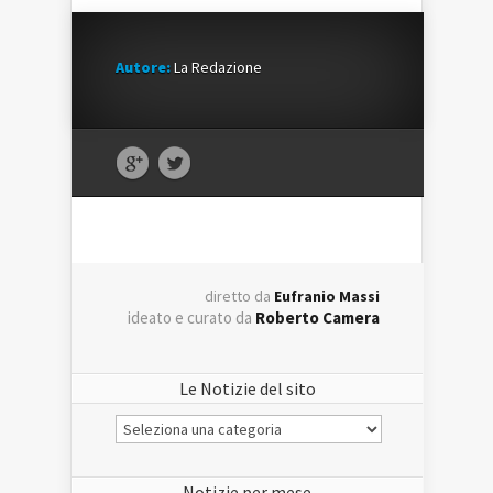
Autore:
La Redazione
diretto da
Eufranio Massi
ideato e curato da
Roberto Camera
Le Notizie del sito
Le
Notizie
del
sito
Notizie per mese