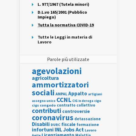
L. 977/1967 (Tutela minori)
D.L.vo 165/2001 (Pubblico
Impiego)
Tutta la normativa COVID-19
Tutte le Leggi in materia di
Lavoro
Parole più utilizzate
agevolazioni
agricoltura
ammortizzatori
sociali
Appalto
ANPAL
artigiani
CCNL
assegno unico
cigo
CIG in deroga
contratto collettivo
cigs
congedo
contributi
controversie
coronavirus
detassazione
Disabili
fiscale
formazione
DURC
INL
Jobs Act
infortuni
Lavoro
Licenziamento
Agile
Malattia