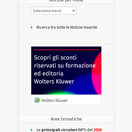
Notizie
per
mese
Ricerca tra tutte le Notizie inserite
Aree tematiche
Le
principali circolari
INPS del
2026