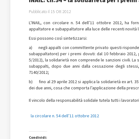
Pubblicato il 15 Ott 2012
L’INAIL, con circolare n. 54 dell’11 ottobre 2012, ha forn
appaltatore e subappaltatore alla luce delle recenti novità l
Essi possono così sintetizzarsi:
a) negli appalti con committente privato questi risponde in
subappaltatore) per i premi dovuti: dal 10 febbraio 2012, 
5/2012), la solidarietà non comprende le sanzioni civili. L
subappalti, dopo due anni dalla cessazione degli stessi,
7140/2012;
b) fino al 29 aprile 2012 si applica la solidarietà ex art. 
dei due anni, cosa che comporta l’applicazione della presc
Il vincolo della responsabilità solidale tutela tutti i lavorato
la circolare n. 54 dell’11 ottobre 2012
Condividi: