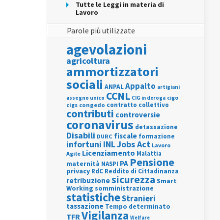
Tutte le Leggi in materia di
Lavoro
Parole più utilizzate
agevolazioni
agricoltura
ammortizzatori
sociali
Appalto
ANPAL
artigiani
CCNL
assegno unico
cigo
CIG in deroga
contratto collettivo
cigs
congedo
contributi
controversie
coronavirus
detassazione
Disabili
fiscale
formazione
DURC
INL
Jobs Act
infortuni
Lavoro
Licenziamento
Agile
Malattia
Pensione
PA
maternità
NASPI
privacy
RdC
Reddito di Cittadinanza
sicurezza
retribuzione
Smart
Working
somministrazione
statistiche
Stranieri
tassazione
Tempo determinato
Vigilanza
TFR
Welfare