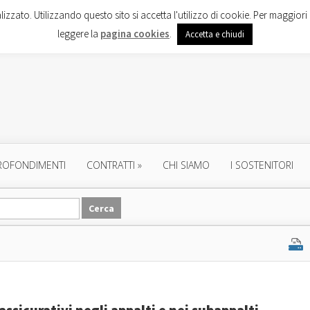
lizzato. Utilizzando questo sito si accetta l'utilizzo di cookie. Per maggiori 
leggere la
pagina cookies
.
Accetta e chiudi
ROFONDIMENTI
CONTRATTI
»
CHI SIAMO
I SOSTENITORI
i assicurativi negli appalti e nei subappalti