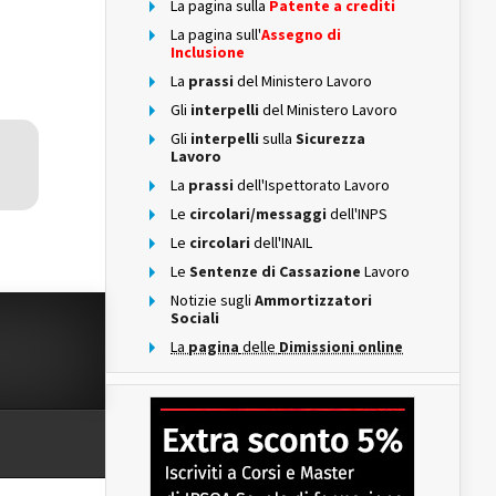
La pagina sulla
Patente a crediti
La pagina sull'
Assegno di
Inclusione
La
prassi
del Ministero Lavoro
Gli
interpelli
del Ministero Lavoro
Gli
interpelli
sulla
Sicurezza
Lavoro
La
prassi
dell'Ispettorato Lavoro
Le
circolari/messaggi
dell'INPS
Le
circolari
dell'INAIL
Le
Sentenze di Cassazione
Lavoro
Notizie sugli
Ammortizzatori
Sociali
La
pagina
delle
Dimissioni online