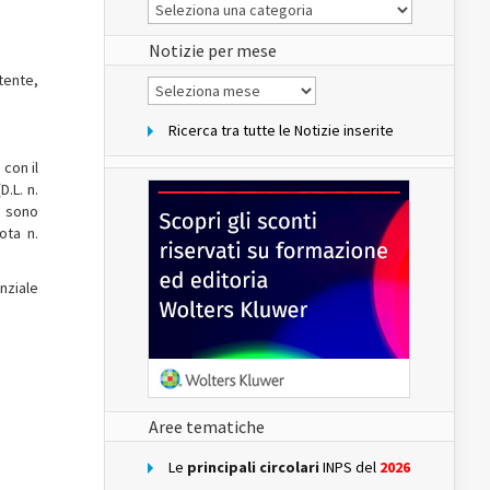
Le
Notizie
del
sito
Notizie per mese
tente,
Notizie
per
mese
Ricerca tra tutte le Notizie inserite
con il
D.L. n.
i sono
ota n.
nziale
Aree tematiche
Le
principali circolari
INPS del
2026