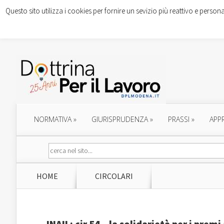
Questo sito utilizza i cookies per fornire un sevizio più reattivo e persona
NORMATIVA
»
GIURISPRUDENZA
»
PRASSI
»
APP
HOME
CIRCOLARI
INAIL: cir.54 – la solidarietà per i prem