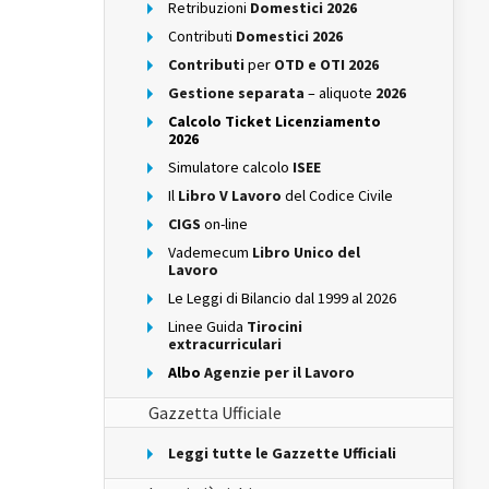
Retribuzioni
Domestici 2026
Contributi
Domestici 2026
Contributi
per
OTD e OTI 2026
Gestione separata
– aliquote
2026
Calcolo Ticket Licenziamento
2026
Simulatore calcolo
ISEE
Il
Libro V Lavoro
del Codice Civile
CIGS
on-line
Vademecum
Libro Unico del
Lavoro
Le Leggi di Bilancio dal 1999 al 2026
Linee Guida
Tirocini
extracurriculari
Albo
Agenzie per il Lavoro
Gazzetta Ufficiale
Leggi tutte le Gazzette Ufficiali