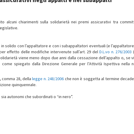
ito alcuni chiarimenti sulla solidarietà nei premi assicurativi tra commit
egislative.
 solido con l’appaltatore e con i subappaltatori eventuali (e l’appaltatore 
per effetto delle modifiche intervenute sull’art. 29 del
D.L.vo n. 276/2003
(
a solidarietà viene meno dopo due anni dalla cessazione dell’appalto o, se v
 come spiegato dalla Direzione Generale per l’Attività Ispettiva nella n
35, comma 28, della
legge n. 248/2006
che non è soggetta al termine decade
rizione quinquennale.
ri sia autonomi che subordinati o “in nero”.