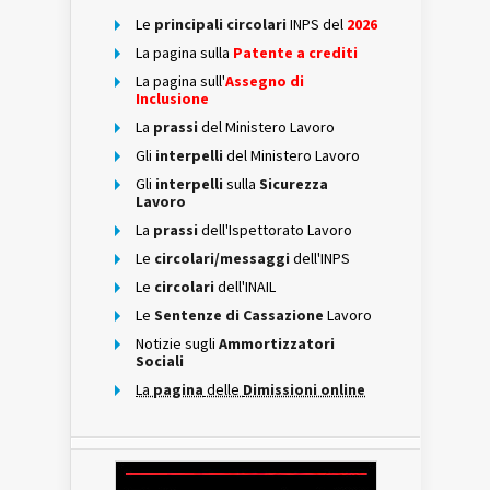
Le
principali circolari
INPS del
2026
La pagina sulla
Patente a crediti
La pagina sull'
Assegno di
Inclusione
La
prassi
del Ministero Lavoro
Gli
interpelli
del Ministero Lavoro
Gli
interpelli
sulla
Sicurezza
Lavoro
La
prassi
dell'Ispettorato Lavoro
Le
circolari/messaggi
dell'INPS
Le
circolari
dell'INAIL
Le
Sentenze di Cassazione
Lavoro
Notizie sugli
Ammortizzatori
Sociali
La
pagina
delle
Dimissioni online