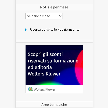
sito
Notizie per mese
Notizie
per
mese
Ricerca tra tutte le Notizie inserite
Aree tematiche