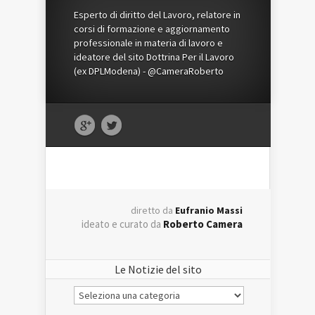
Esperto di diritto del Lavoro, relatore in
corsi di formazione e aggiornamento
professionale in materia di lavoro e
ideatore del sito Dottrina Per il Lavoro
(ex DPLModena) - @CameraRoberto
diretto da
Eufranio Massi
ideato e curato da
Roberto Camera
Le Notizie del sito
Le
Notizie
del