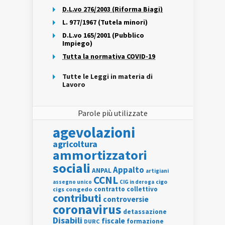
D.L.vo 276/2003 (Riforma Biagi)
L. 977/1967 (Tutela minori)
D.L.vo 165/2001 (Pubblico
Impiego)
Tutta la normativa COVID-19
Tutte le Leggi in materia di
Lavoro
Parole più utilizzate
agevolazioni
agricoltura
ammortizzatori
sociali
Appalto
ANPAL
artigiani
CCNL
assegno unico
cigo
CIG in deroga
contratto collettivo
cigs
congedo
contributi
controversie
coronavirus
detassazione
Disabili
fiscale
formazione
DURC