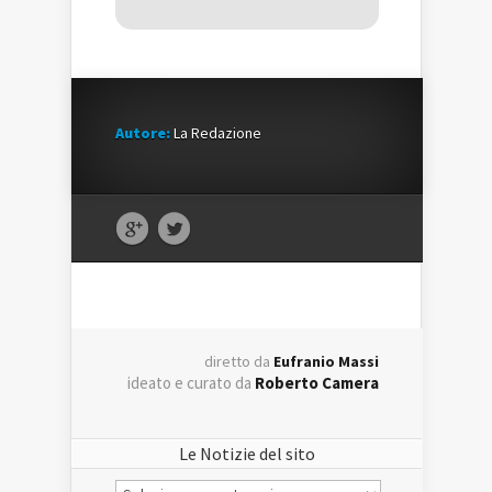
Autore:
La Redazione
diretto da
Eufranio Massi
ideato e curato da
Roberto Camera
Le Notizie del sito
Le