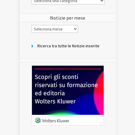
Notizie
del
sito
Notizie per mese
Notizie
per
mese
Ricerca tra tutte le Notizie inserite