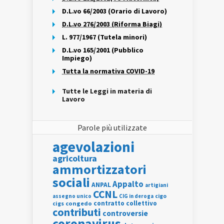
D.L.vo 66/2003 (Orario di Lavoro)
D.L.vo 276/2003 (Riforma Biagi)
L. 977/1967 (Tutela minori)
D.L.vo 165/2001 (Pubblico
Impiego)
Tutta la normativa COVID-19
Tutte le Leggi in materia di
Lavoro
Parole più utilizzate
agevolazioni
agricoltura
ammortizzatori
sociali
Appalto
ANPAL
artigiani
CCNL
assegno unico
cigo
CIG in deroga
contratto collettivo
cigs
congedo
contributi
controversie
coronavirus