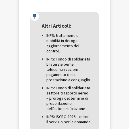
per
condividere
per
condividere
su
condividere
su
Facebook
su
Twitter
(Si
Google+
(Si
apre
(Si
apre
in
apre
in
una
in
una
nuova
una
Altri Articoli:
nuova
finestra)
nuova
finestra)
finestra)
INPS: trattamenti di
mobilità in deroga –
aggiornamento dei
controlli
INPS: Fondo di solidarietà
bilaterale per le
telecomunicazioni –
pagamento della
prestazione a conguaglio
INPS: Fondo di solidarietà
settore trasporto aereo
– proroga del termine di
presentazione
dell’autocertificazione
INPS: ISCRO 2026 – online
il servizio per la domanda