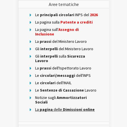
Aree tematiche
Le
principali circolari
INPS del
2026
La pagina sulla
Patente a crediti
La pagina sull'
Assegno di
Inclusione
La
prassi
del Ministero Lavoro
Gli
interpelli
del Ministero Lavoro
Gli
interpelli
sulla
Sicurezza
Lavoro
La
prassi
dell'Ispettorato Lavoro
Le
circolari/messaggi
dell'INPS
Le
circolari
dell'INAIL
Le
Sentenze di Cassazione
Lavoro
Notizie sugli
Ammortizzatori
Sociali
La
pagina
delle
Dimissioni online