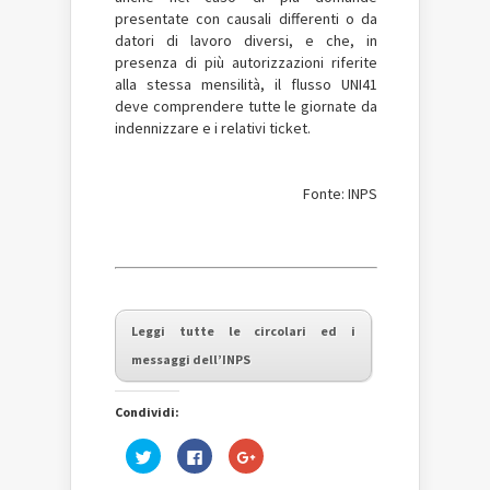
presentate con causali differenti o da
datori di lavoro diversi, e che, in
presenza di più autorizzazioni riferite
alla stessa mensilità, il flusso UNI41
deve comprendere tutte le giornate da
indennizzare e i relativi ticket.
Fonte: INPS
Leggi tutte le circolari ed i
messaggi dell’INPS
Condividi:
Fai
Fai
Fai
clic
clic
clic
qui
per
qui