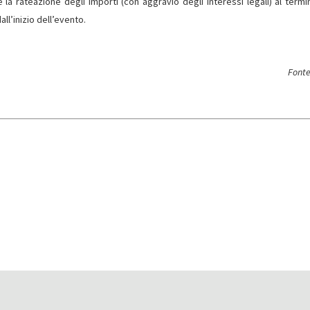
 la rateazione degli importi (con aggravio degli interessi legali) al termi
l’inizio dell’evento.
Fonte