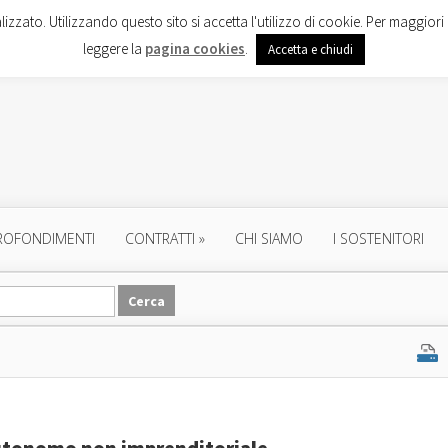
lizzato. Utilizzando questo sito si accetta l'utilizzo di cookie. Per maggiori 
leggere la
pagina cookies
.
Accetta e chiudi
ROFONDIMENTI
CONTRATTI
»
CHI SIAMO
I SOSTENITORI
 autonomo non imprenditoriale