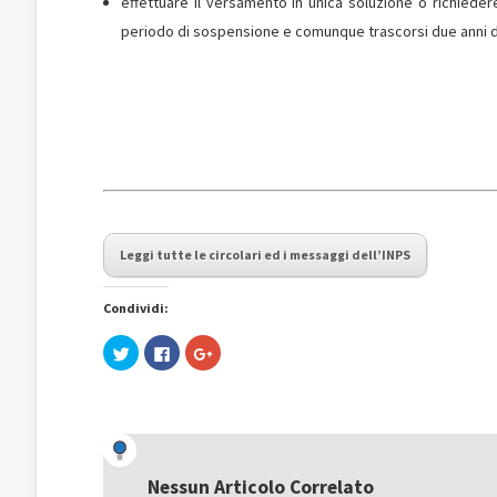
effettuare il versamento in unica soluzione o richiedere
periodo di sospensione e comunque trascorsi due anni dal
Leggi tutte le circolari ed i messaggi dell’INPS
Condividi:
Fai
Fai
Fai
clic
clic
clic
qui
per
qui
per
condividere
per
condividere
su
condividere
su
Facebook
su
Twitter
(Si
Google+
(Si
apre
(Si
apre
in
apre
in
una
in
una
nuova
una
Nessun Articolo Correlato
nuova
finestra)
nuova