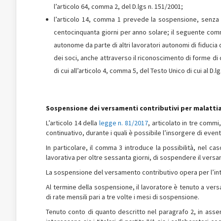
l’articolo 64, comma 2, del D.lgs n. 151/2001;
l’articolo 14, comma 1 prevede la sospensione, senza d
centocinquanta giorni per anno solare; il seguente comma
autonome da parte di altri lavoratori autonomi di fiducia 
dei soci, anche attraverso il riconoscimento di forme di 
di cui all’articolo 4, comma 5, del Testo Unico di cui al D.l
Sospensione dei versamenti contributivi per malattia
L’articolo 14 della
legge n. 81/2017
, articolato in tre commi
continuativo, durante i quali è possibile l’insorgere di even
In particolare, il comma 3 introduce la possibilità, nel cas
lavorativa per oltre sessanta giorni, di sospendere il vers
La sospensione del versamento contributivo opera per l’inte
Al termine della sospensione, il lavoratore è tenuto a vers
di rate mensili pari a tre volte i mesi di sospensione.
Tenuto conto di quanto descritto nel paragrafo 2, in assenz