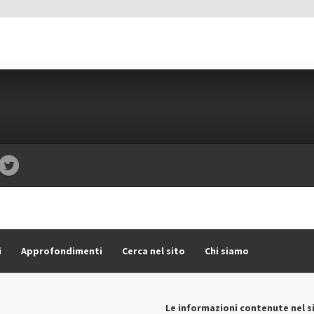
i
Approfondimenti
Cerca nel sito
Chi siamo
Le informazioni contenute nel s