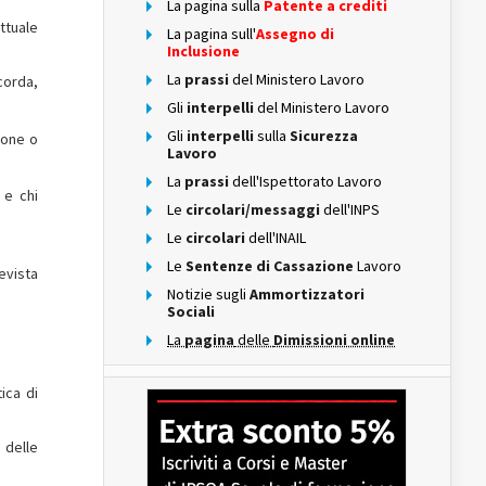
La pagina sulla
Patente a crediti
ttuale
La pagina sull'
Assegno di
Inclusione
La
prassi
del Ministero Lavoro
icorda,
Gli
interpelli
del Ministero Lavoro
Gli
interpelli
sulla
Sicurezza
ione o
Lavoro
La
prassi
dell'Ispettorato Lavoro
 e chi
Le
circolari/messaggi
dell'INPS
Le
circolari
dell'INAIL
Le
Sentenze di Cassazione
Lavoro
revista
Notizie sugli
Ammortizzatori
Sociali
La
pagina
delle
Dimissioni online
ica di
 delle