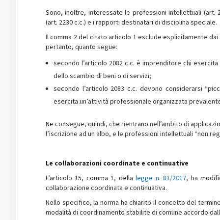
Sono, inoltre, interessate le professioni intellettuali (art
(art. 2230 c.c.) e i rapporti destinatari di disciplina speciale.
Il comma 2 del citato articolo 1 esclude esplicitamente dai s
pertanto, quanto segue:
secondo l’articolo 2082 c.c. è imprenditore chi esercit
dello scambio di beni o di servizi;
secondo l’articolo 2083 c.c. devono considerarsi “piccol
esercita un’attività professionale organizzata prevalent
Ne consegue, quindi, che rientrano nell’ambito di applicazion
l’iscrizione ad un albo, e le professioni intellettuali “non r
Le collaborazioni coordinate e continuative
L’articolo 15, comma 1, della
legge n. 81/2017
, ha modifi
collaborazione coordinata e continuativa.
Nello specifico, la norma ha chiarito il concetto del termin
modalità di coordinamento stabilite di comune accordo dalle 