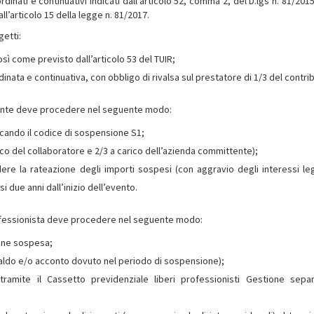
ordinati e continuativi indicati dall’articolo 52, comma 2, del D.lgs n. 81/2015,
ll’articolo 15 della legge n. 81/2017.
getti:
così come previsto dall’articolo 53 del TUIR;
nata e continuativa, con obbligo di rivalsa sul prestatore di 1/3 del contri
ittente deve procedere nel seguente modo:
icando il codice di sospensione S1;
co del collaboratore e 2/3 a carico dell’azienda committente);
ere la rateazione degli importi sospesi (con aggravio degli interessi lega
due anni dall’inizio dell’evento.
professionista deve procedere nel seguente modo:
ione sospesa;
aldo e/o acconto dovuto nel periodo di sospensione);
 tramite il Cassetto previdenziale liberi professionisti Gestione sepa