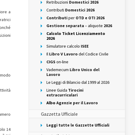
Retribuzioni
Domestici 2026
Contributi
Domestici 2026
iore a
Contributi
per
OTD e OTI 2026
atrici
Gestione separata
– aliquote
2026
 nonché
Calcolo Ticket Licenziamento
izioni
2026
Simulatore calcolo
ISEE
Il
Libro V Lavoro
del Codice Civile
CIGS
on-line
Vademecum
Libro Unico del
Lavoro
n modo
Le Leggi di Bilancio dal 1999 al 2026
tività
Linee Guida
Tirocini
extracurriculari
Albo
Agenzie per il Lavoro
Gazzetta Ufficiale
numero
Leggi tutte le Gazzette Ufficiali
olo 14