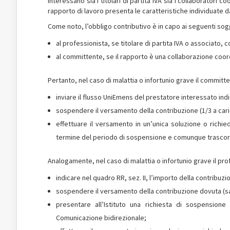
interessano sia i titolari di partita IVA sia i collaboratori co
rapporto di lavoro presenta le caratteristiche individuate da
Come noto, l’obbligo contributivo è in capo ai seguenti sog
al professionista, se titolare di partita IVA o associato, 
al committente, se il rapporto è una collaborazione coordi
Pertanto, nel caso di malattia o infortunio grave il comm
inviare il flusso UniEmens del prestatore interessato ind
sospendere il versamento della contribuzione (1/3 a cari
effettuare il versamento in un’unica soluzione o richied
termine del periodo di sospensione e comunque trascorsi 
Analogamente, nel caso di malattia o infortunio grave il 
indicare nel quadro RR, sez. II, l’importo della contribuz
sospendere il versamento della contribuzione dovuta (s
presentare all’Istituto una richiesta di sospensione
Comunicazione bidirezionale;