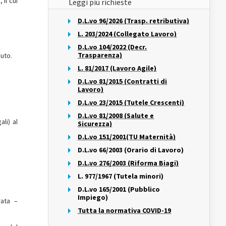
 il cui
Leggi più richieste
D.L.vo 96/2026 (Trasp. retributiva)
L. 203/2024 (Collegato Lavoro)
D.L.vo 104/2022 (Decr.
Trasparenza)
buto.
L. 81/2017 (Lavoro Agile)
D.L.vo 81/2015 (Contratti di
Lavoro)
D.L.vo 23/2015 (Tutele Crescenti)
D.L.vo 81/2008 (Salute e
li) al
Sicurezza)
D.L.vo 151/2001(TU Maternità)
D.L.vo 66/2003 (Orario di Lavoro)
D.L.vo 276/2003 (Riforma Biagi)
L. 977/1967 (Tutela minori)
D.L.vo 165/2001 (Pubblico
Impiego)
rata –
Tutta la normativa COVID-19