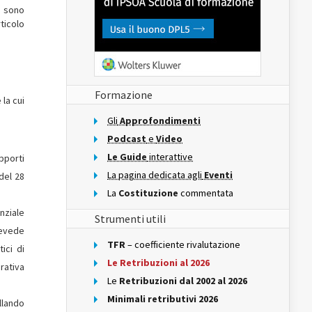
o sono
rticolo
Formazione
 la cui
Gli
Approfondimenti
Podcast
e
Video
Le Guide
interattive
apporti
La pagina dedicata agli
Eventi
 del 28
La
Costituzione
commentata
nziale
Strumenti utili
prevede
TFR
– coefficiente rivalutazione
ici di
Le Retribuzioni al 2026
rativa
Le
Retribuzioni dal 2002 al 2026
Minimali retributivi 2026
llando