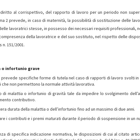
iritto al corrispettivo, del rapporto di lavoro per un periodo non super
 2 prevede, in caso di maternità, la possibilità di sostituzione delle lavor
delle lavoratrici stesse, in possesso dei necessari requisiti professionali,
compresenza della lavoratrice e del suo sostituto, nel rispetto delle dispos
gs n. 151/2001.
 o infortunio grave
, prevede specifiche forme di tutela nel caso di rapporti di lavoro svolti i
ti che non permettono la normale attività lavorativa.
o di malattia o infortunio di gravità tale da impedire lo svolgimento dell’at
amento contributivo.
ra durata della malattia o dell’infortunio fino ad un massimo di due anni.
are i contributi e i premi maturati durante il periodo di sospensione in un 
a di specifica indicazione normativa, le disposizioni di cui al citato artic