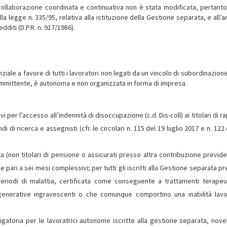
di collaborazione coordinata e continuativa non è stata modificata, pertant
lla legge n. 335/95, relativa alla istituzione della Gestione separata, e all’a
diti (D.P.R. n. 917/1986).
iale a favore di tutti i lavoratori non legati da un vincolo di subordinazione
ommittente, è autonoma e non organizzata in forma di impresa.
i per l’accesso all’indennità di disoccupazione (c.d. Dis-coll) ai titolari di r
 di ricerca e assegnisti (cfr. le circolari n. 115 del 19 luglio 2017 e n. 122
ata (non titolari di pensione o assicurati presso altra contribuzione previde
 pari a sei mesi complessivi; per tutti gli iscritti alla Gestione separata 
eriodi di malattia, certificata come conseguente a trattamenti terapeut
generative ingravescenti o che comunque comportino una inabilità lavo
ligatoria per le lavoratrici autonome iscritte alla gestione separata, nove