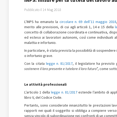
Pubblicato il 14 Mag 2018
L’INPS ha emanato la
circolare n. 69 dell’11 maggio 2018
merito alle previsioni, di cui agli articoli 1, 14 e 15 della
l
concetto di collaborazione coordinata e continuativa, disp
ed esteso ai lavoratori autonomi, così come individuati all
malattia e infortunio.
In particolare, è stata prevista la possibilità di sospendere
o infortunio grave.
Con la citata
legge n. 81/2017
, il legislatore ha previsto 
sostenere il loro presente e tutelare il loro futuro
”, come sotto
Le attività professionali
L’articolo 1 della
legge n. 81/2017
estende l’ambito di appli
libro V, del Codice Civile.
Pertanto, sono considerate innanzitutto le prestazioni lav
rapporti nei quali il soggetto si obbliga a compiere vers
senza vincolo di subordinazione nei confronti di un commit