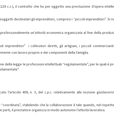
. 2229 c.c.), il contratto che ha per oggetto una prestazione d’opera intelle
oggetti destinatari gli imprenditori, compresi i “piccoli imprenditori”. Si r
a professionalmente un’attività economica organizzata al fine della produz
i imprenditori” i coltivatori diretti, gli artigiani, i piccoli commercianti
emente con lavoro proprio e dei componenti della famiglia.
e della legge le professioni intellettuali “regolamentate”, per le quali è p
egolamentate”.
cato l’articolo 409, n. 3, del c.p.c. relativamente alla nozione giuslavorist
e “coordinata”, stabilendo che la collaborazione è tale quando, nel rispetto
parti, il prestatore organizza in modo autonomo l’attività lavorativa.