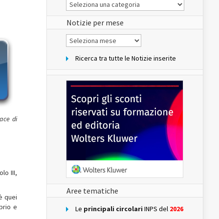
Le
Notizie
del
sito
Notizie per mese
Notizie
per
mese
Ricerca tra tutte le Notizie inserite
ace di
o III,
Aree tematiche
è quei
prio e
Le
principali circolari
INPS del
2026