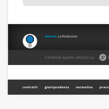
finestra)
finestra)
Autore:
La Redazione
Condividi questo articolo su
contratti
giurisprudenza
normativa
prass