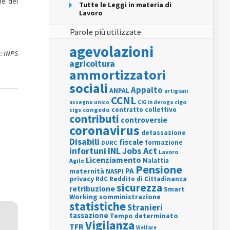
ne del
Tutte le Leggi in materia di
Lavoro
Parole più utilizzate
agevolazioni
: INPS
agricoltura
ammortizzatori
sociali
Appalto
ANPAL
artigiani
CCNL
assegno unico
cigo
CIG in deroga
contratto collettivo
cigs
congedo
contributi
controversie
coronavirus
detassazione
Disabili
fiscale
formazione
DURC
INL
Jobs Act
infortuni
Lavoro
Licenziamento
Agile
Malattia
Pensione
PA
maternità
NASPI
privacy
RdC
Reddito di Cittadinanza
sicurezza
retribuzione
Smart
Working
somministrazione
statistiche
Stranieri
tassazione
Tempo determinato
Vigilanza
TFR
Welfare