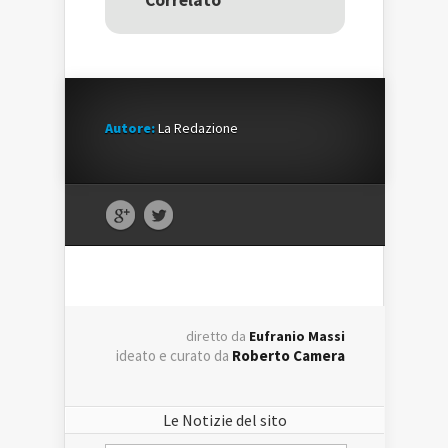
Correlato
finestra)
finestra)
Autore:
La Redazione
diretto da
Eufranio Massi
ideato e curato da
Roberto Camera
Le Notizie del sito