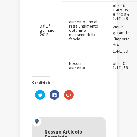
oltre €
1.405,05
e fino a €
1.441,59
aumento fino al
Dal 1°
raggiungimento
viene
gennaio
del limite
garantito
2012:
massimo della
fascia
l’importo
di €
1.441,59
Nessun
oltre €
aumento
1.441,59
Condividi:
Fai
Fai
Fai
clic
clic
clic
qui
per
qui
per
condividere
per
condividere
su
condividere
su
Facebook
su
Twitter
(Si
Google+
(Si
apre
(Si
apre
in
apre
in
una
in
una
nuova
una
Nessun Articolo
nuova
finestra)
nuova