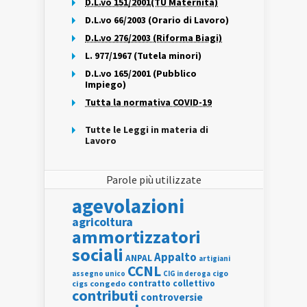
D.L.vo 151/2001(TU Maternità)
D.L.vo 66/2003 (Orario di Lavoro)
D.L.vo 276/2003 (Riforma Biagi)
L. 977/1967 (Tutela minori)
D.L.vo 165/2001 (Pubblico
Impiego)
Tutta la normativa COVID-19
Tutte le Leggi in materia di
Lavoro
Parole più utilizzate
agevolazioni
agricoltura
ammortizzatori
sociali
Appalto
ANPAL
artigiani
CCNL
assegno unico
cigo
CIG in deroga
contratto collettivo
cigs
congedo
contributi
controversie