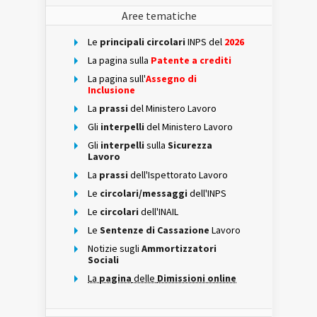
Aree tematiche
Le
principali circolari
INPS del
2026
La pagina sulla
Patente a crediti
La pagina sull'
Assegno di
Inclusione
La
prassi
del Ministero Lavoro
Gli
interpelli
del Ministero Lavoro
Gli
interpelli
sulla
Sicurezza
Lavoro
La
prassi
dell'Ispettorato Lavoro
Le
circolari/messaggi
dell'INPS
Le
circolari
dell'INAIL
Le
Sentenze di Cassazione
Lavoro
Notizie sugli
Ammortizzatori
Sociali
La
pagina
delle
Dimissioni online