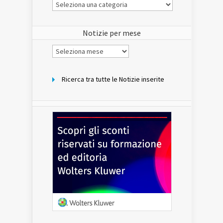
Le
Notizie
del
sito
Notizie per mese
Notizie
per
mese
Ricerca tra tutte le Notizie inserite