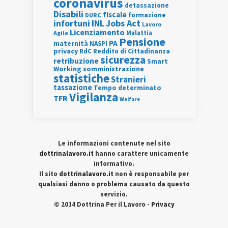
coronavirus
detassazione
Disabili
fiscale
formazione
DURC
INL
Jobs Act
infortuni
Lavoro
Licenziamento
Agile
Malattia
Pensione
PA
maternità
NASPI
privacy
RdC
Reddito di Cittadinanza
sicurezza
retribuzione
Smart
Working
somministrazione
statistiche
Stranieri
tassazione
Tempo determinato
Vigilanza
TFR
Welfare
Le informazioni contenute nel sito
dottrinalavoro.it
hanno carattere unicamente
informativo.
Il sito
dottrinalavoro.it
non è responsabile per
qualsiasi danno o problema causato da questo
servizio.
© 2014 Dottrina Per il Lavoro -
Privacy