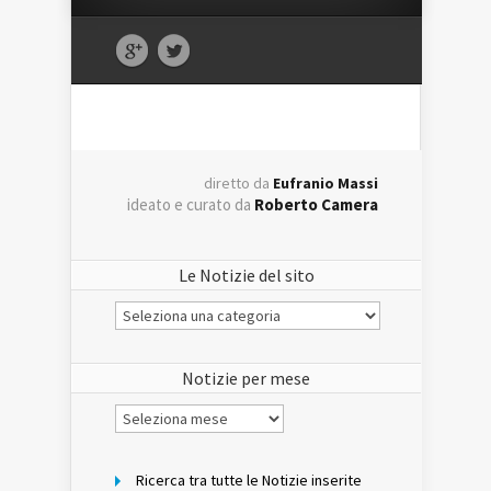
diretto da
Eufranio Massi
ideato e curato da
Roberto Camera
Le Notizie del sito
Le
Notizie
del
sito
Notizie per mese
Notizie
per
mese
Ricerca tra tutte le Notizie inserite