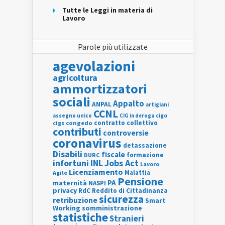
Tutte le Leggi in materia di
Lavoro
Parole più utilizzate
agevolazioni
agricoltura
ammortizzatori
sociali
Appalto
ANPAL
artigiani
CCNL
assegno unico
cigo
CIG in deroga
contratto collettivo
cigs
congedo
contributi
controversie
coronavirus
detassazione
Disabili
fiscale
formazione
DURC
INL
Jobs Act
infortuni
Lavoro
Licenziamento
Agile
Malattia
Pensione
PA
maternità
NASPI
privacy
RdC
Reddito di Cittadinanza
sicurezza
retribuzione
Smart
Working
somministrazione
statistiche
Stranieri