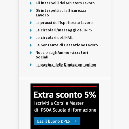
Gli
interpelli
del Ministero Lavoro
Gli
interpelli
sulla
Sicurezza
Lavoro
La
prassi
dell'Ispettorato Lavoro
Le
circolari/messaggi
dell'INPS
Le
circolari
dell'INAIL
Le
Sentenze di Cassazione
Lavoro
Notizie sugli
Ammortizzatori
Sociali
La
pagina
delle
Dimissioni online