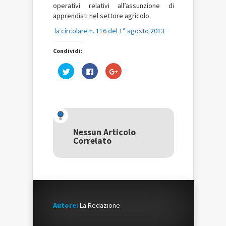
operativi relativi all’assunzione di
apprendisti nel settore agricolo.
la circolare n. 116 del 1° agosto 2013
Condividi:
Fai
Fai
Fai
clic
clic
clic
qui
per
qui
per
condividere
per
condividere
su
condividere
su
Facebook
su
Twitter
(Si
Google+
(Si
apre
(Si
apre
in
apre
in
una
in
una
nuova
una
Nessun Articolo
nuova
finestra)
nuova
Correlato
finestra)
finestra)
Autore:
La Redazione