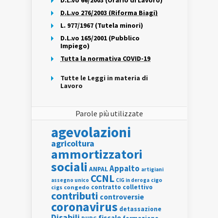
D.L.vo 66/2003 (Orario di Lavoro)
D.L.vo 276/2003 (Riforma Biagi)
L. 977/1967 (Tutela minori)
D.L.vo 165/2001 (Pubblico
Impiego)
Tutta la normativa COVID-19
Tutte le Leggi in materia di
Lavoro
Parole più utilizzate
agevolazioni
agricoltura
ammortizzatori
sociali
Appalto
ANPAL
artigiani
CCNL
assegno unico
cigo
CIG in deroga
contratto collettivo
cigs
congedo
contributi
controversie
coronavirus
detassazione
Disabili
fiscale