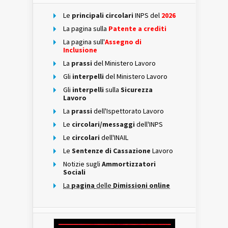
Le
principali circolari
INPS del
2026
La pagina sulla
Patente a crediti
La pagina sull'
Assegno di
Inclusione
La
prassi
del Ministero Lavoro
Gli
interpelli
del Ministero Lavoro
Gli
interpelli
sulla
Sicurezza
Lavoro
La
prassi
dell'Ispettorato Lavoro
Le
circolari/messaggi
dell'INPS
Le
circolari
dell'INAIL
Le
Sentenze di Cassazione
Lavoro
Notizie sugli
Ammortizzatori
Sociali
La
pagina
delle
Dimissioni online