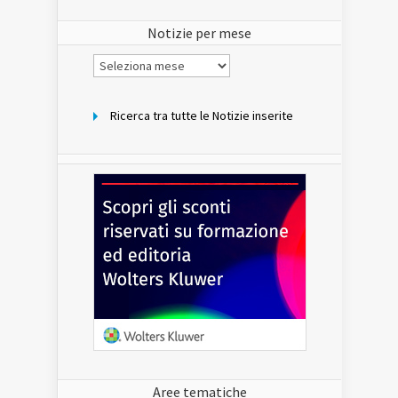
del
sito
Notizie per mese
Notizie
per
mese
Ricerca tra tutte le Notizie inserite
Aree tematiche