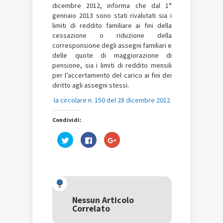
dicembre 2012, informa che dal 1°
gennaio 2013 sono stati rivalutati sia i
limiti di reddito familiare ai fini della
cessazione o riduzione della
corresponsione degli assegni familiari e
delle quote di maggiorazione di
pensione, sia i limiti di reddito mensili
per l’accertamento del carico ai fini dei
diritto agli assegni stessi.
la circolare n. 150 del 28 dicembre 2012
Condividi:
Fai
Fai
Fai
clic
clic
clic
qui
per
qui
per
condividere
per
condividere
su
condividere
su
Facebook
su
Twitter
(Si
Google+
(Si
apre
(Si
apre
in
apre
in
una
in
una
nuova
una
Nessun Articolo
nuova
finestra)
nuova
Correlato
finestra)
finestra)