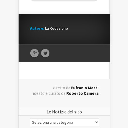
Autore:
La Redazione
diretto da
Eufranio Massi
ideato e curato da
Roberto Camera
Le Notizie del sito
Le
Notizie