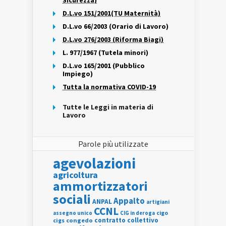
Sicurezza)
D.L.vo 151/2001(TU Maternità)
D.L.vo 66/2003 (Orario di Lavoro)
D.L.vo 276/2003 (Riforma Biagi)
L. 977/1967 (Tutela minori)
D.L.vo 165/2001 (Pubblico
Impiego)
Tutta la normativa COVID-19
Tutte le Leggi in materia di
Lavoro
Parole più utilizzate
agevolazioni
agricoltura
ammortizzatori
sociali
Appalto
ANPAL
artigiani
CCNL
assegno unico
cigo
CIG in deroga
contratto collettivo
cigs
congedo