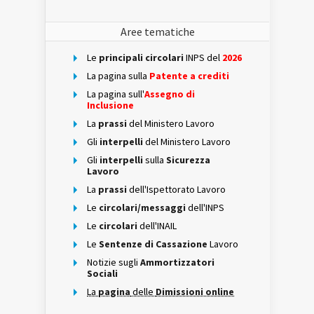
Aree tematiche
Le
principali circolari
INPS del
2026
La pagina sulla
Patente a crediti
La pagina sull'
Assegno di
Inclusione
La
prassi
del Ministero Lavoro
Gli
interpelli
del Ministero Lavoro
Gli
interpelli
sulla
Sicurezza
Lavoro
La
prassi
dell'Ispettorato Lavoro
Le
circolari/messaggi
dell'INPS
Le
circolari
dell'INAIL
Le
Sentenze di Cassazione
Lavoro
Notizie sugli
Ammortizzatori
Sociali
La
pagina
delle
Dimissioni online