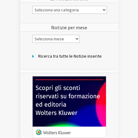
Le
Notizie
del
sito
Notizie per mese
Notizie
per
mese
Ricerca tra tutte le Notizie inserite