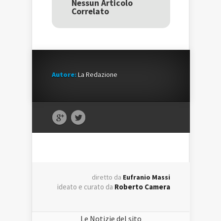
una
nuova
una
Nessun Articolo
nuova
finestra)
nuova
Correlato
finestra)
finestra)
Autore:
La Redazione
diretto da
Eufranio Massi
ideato e curato da
Roberto Camera
Le Notizie del sito