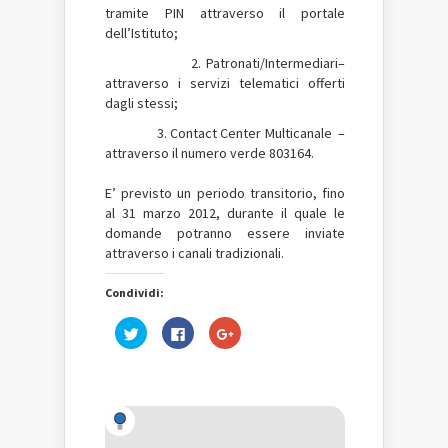
tramite PIN attraverso il portale
dell’Istituto;
2. Patronati/Intermediari–
attraverso i servizi telematici offerti
dagli stessi;
3. Contact Center Multicanale –
attraverso il numero verde 803164.
E’ previsto un periodo transitorio, fino
al 31 marzo 2012, durante il quale le
domande potranno essere inviate
attraverso i canali tradizionali.
Condividi:
Fai
Fai
Fai
clic
clic
clic
qui
per
qui
per
condividere
per
condividere
su
condividere
su
Facebook
su
Twitter
(Si
Google+
(Si
apre
(Si
apre
in
apre
in
una
in