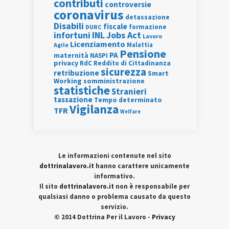
contributi
controversie
coronavirus
detassazione
Disabili
fiscale
formazione
DURC
INL
Jobs Act
infortuni
Lavoro
Licenziamento
Agile
Malattia
Pensione
PA
maternità
NASPI
privacy
RdC
Reddito di Cittadinanza
sicurezza
retribuzione
Smart
Working
somministrazione
statistiche
Stranieri
tassazione
Tempo determinato
Vigilanza
TFR
Welfare
Le informazioni contenute nel sito
dottrinalavoro.it
hanno carattere unicamente
informativo.
Il sito
dottrinalavoro.it
non è responsabile per
qualsiasi danno o problema causato da questo
servizio.
© 2014 Dottrina Per il Lavoro -
Privacy