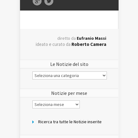
diretto da
Eufranio Massi
ideato e curato da
Roberto Camera
Le Notizie del sito
Le
Notizie
del
sito
Notizie per mese
Notizie
per
mese
Ricerca tra tutte le Notizie inserite