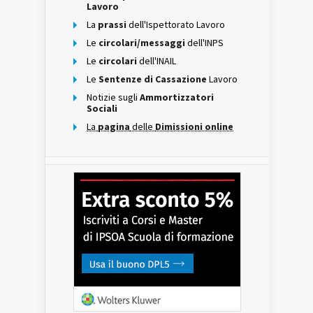
Lavoro
La
prassi
dell'Ispettorato Lavoro
Le
circolari/messaggi
dell'INPS
Le
circolari
dell'INAIL
Le
Sentenze di Cassazione
Lavoro
Notizie sugli
Ammortizzatori
Sociali
La
pagina
delle
Dimissioni online