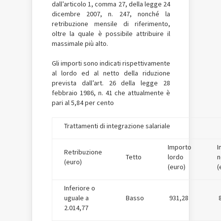
dall’articolo 1, comma 27, della legge 24
dicembre 2007, n. 247, nonché la
retribuzione mensile di riferimento,
oltre la quale è possibile attribuire il
massimale più alto.
Gli importi sono indicati rispettivamente
al lordo ed al netto della riduzione
prevista dall’art. 26 della legge 28
febbraio 1986, n. 41 che attualmente è
pari al 5,84 per cento
Trattamenti di integrazione salariale
Importo
I
Retribuzione
Tetto
lordo
n
(euro)
(euro)
(
Inferiore o
uguale a
Basso
931,28
2.014,77