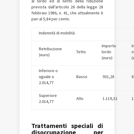
al lordo ed al netto della riduzione
prevista dall’articolo 26 della legge 28
febbraio 1986, n. 41, che attualmente è
pari al 5,84 per cento.
Indennità di mobilità
Importo
I
Retribuzione
Tetto
lordo
n
(euro)
(euro)
(
Inferiore o
uguale a
Basso
931,28
8
2.014,77
Superiore
Alto
1.119,32
1
2.014,77
Trattamenti speciali di
disoccupazione per