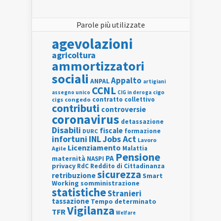
Parole più utilizzate
agevolazioni
agricoltura
ammortizzatori
sociali
Appalto
ANPAL
artigiani
CCNL
assegno unico
cigo
CIG in deroga
contratto collettivo
cigs
congedo
contributi
controversie
coronavirus
detassazione
Disabili
fiscale
formazione
DURC
INL
Jobs Act
infortuni
Lavoro
Licenziamento
Agile
Malattia
Pensione
PA
maternità
NASPI
privacy
RdC
Reddito di Cittadinanza
sicurezza
retribuzione
Smart
Working
somministrazione
statistiche
Stranieri
tassazione
Tempo determinato
Vigilanza
TFR
Welfare