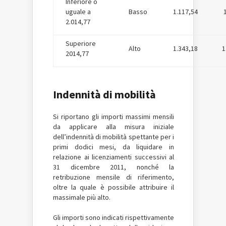
Inferiore o
uguale a
Basso
1.117,54
2.014,77
Superiore
Alto
1.343,18
1
2014,77
Indennità di mobilità
Si riportano gli importi massimi mensili
da applicare alla misura iniziale
dell’indennità di mobilità spettante per i
primi dodici mesi, da liquidare in
relazione ai licenziamenti successivi al
31 dicembre 2011, nonché la
retribuzione mensile di riferimento,
oltre la quale è possibile attribuire il
massimale più alto.
Gli importi sono indicati rispettivamente