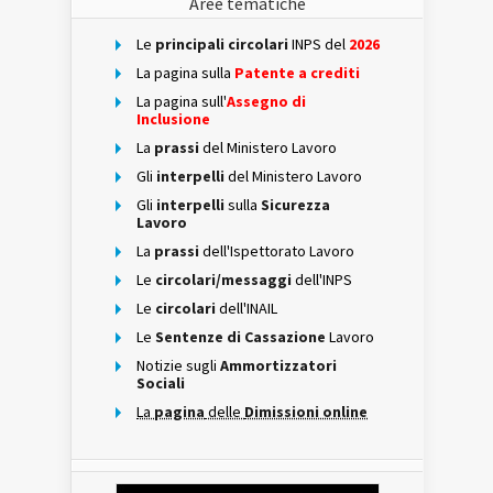
Aree tematiche
Le
principali circolari
INPS del
2026
La pagina sulla
Patente a crediti
La pagina sull'
Assegno di
Inclusione
La
prassi
del Ministero Lavoro
Gli
interpelli
del Ministero Lavoro
Gli
interpelli
sulla
Sicurezza
Lavoro
La
prassi
dell'Ispettorato Lavoro
Le
circolari/messaggi
dell'INPS
Le
circolari
dell'INAIL
Le
Sentenze di Cassazione
Lavoro
Notizie sugli
Ammortizzatori
Sociali
La
pagina
delle
Dimissioni online