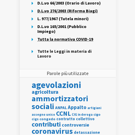
D.L.vo 66/2003 (Orario di Lavoro)
D.L.vo 276/2003 (Riforma Biagi)
L. 977/1967 (Tutela minori)
D.L.vo 165/2001 (Pubblico
Impiego)
Tutta la normativa COVID-19
Tutte le Leggi in materia di
Lavoro
Parole più utilizzate
agevolazioni
agricoltura
ammortizzatori
sociali
Appalto
ANPAL
artigiani
CCNL
assegno unico
cigo
CIG in deroga
contratto collettivo
cigs
congedo
contributi
controversie
coronavirus
detassazione