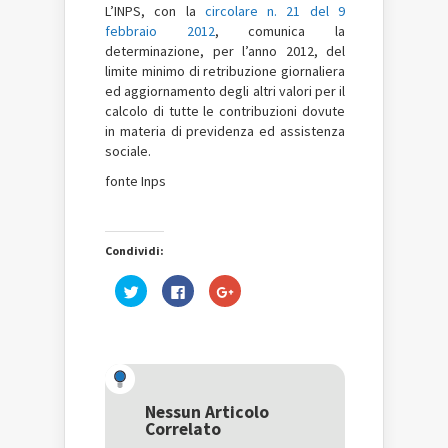
L’INPS, con la
circolare n. 21 del 9
febbraio 2012
, comunica la
determinazione, per l’anno 2012, del
limite minimo di retribuzione giornaliera
ed aggiornamento degli altri valori per il
calcolo di tutte le contribuzioni dovute
in materia di previdenza ed assistenza
sociale.
fonte Inps
Condividi:
Fai
Fai
Fai
clic
clic
clic
qui
per
qui
per
condividere
per
condividere
su
condividere
su
Facebook
su
Twitter
(Si
Google+
(Si
apre
(Si
apre
in
apre
in
una
in
una
nuova
una
Nessun Articolo
nuova
finestra)
nuova
Correlato
finestra)
finestra)