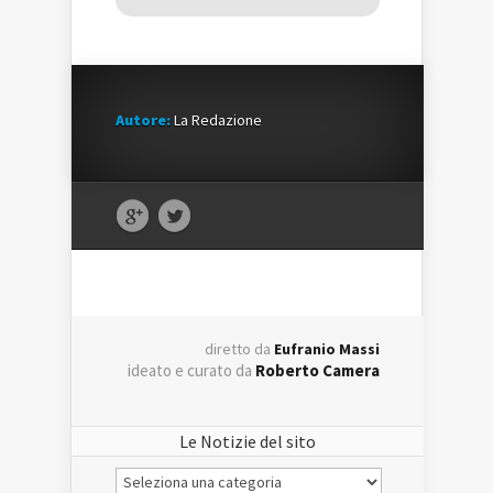
Autore:
La Redazione
diretto da
Eufranio Massi
ideato e curato da
Roberto Camera
Le Notizie del sito
Le
Notizie