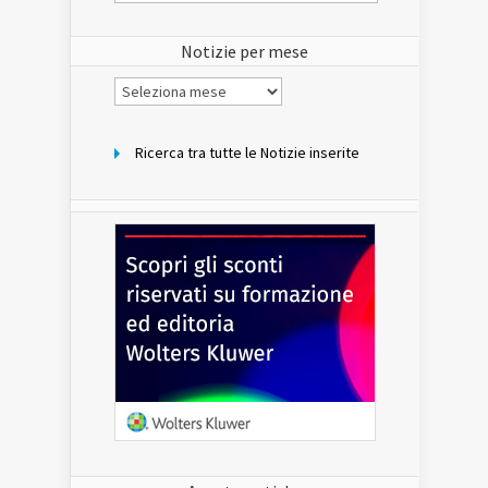
del
sito
Notizie per mese
Notizie
per
mese
Ricerca tra tutte le Notizie inserite