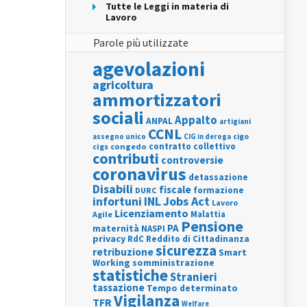
Tutte le Leggi in materia di
Lavoro
Parole più utilizzate
agevolazioni
agricoltura
ammortizzatori
sociali
Appalto
ANPAL
artigiani
CCNL
assegno unico
cigo
CIG in deroga
contratto collettivo
cigs
congedo
contributi
controversie
coronavirus
detassazione
Disabili
fiscale
formazione
DURC
INL
Jobs Act
infortuni
Lavoro
Licenziamento
Agile
Malattia
Pensione
PA
maternità
NASPI
privacy
RdC
Reddito di Cittadinanza
sicurezza
retribuzione
Smart
Working
somministrazione
statistiche
Stranieri
tassazione
Tempo determinato
Vigilanza
TFR
Welfare