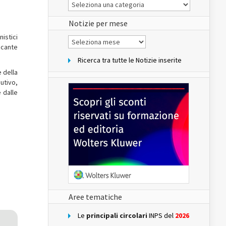
Le
Notizie
del
sito
Notizie per mese
nistici
Notizie
per
ecante
mese
Ricerca tra tutte le Notizie inserite
e della
butivo,
 dalle
Aree tematiche
Le
principali circolari
INPS del
2026