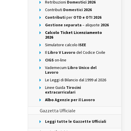
Retribuzioni
Domestici 2026
Contributi
Domestici 2026
Contributi
per
OTD e OTI 2026
Gestione separata
– aliquote
2026
Calcolo Ticket Licenziamento
2026
Simulatore calcolo
ISEE
Il
Libro V Lavoro
del Codice Civile
CIGS
on-line
Vademecum
Libro Unico del
Lavoro
Le Leggi di Bilancio dal 1999 al 2026
Linee Guida
Tirocini
extracurriculari
Albo
Agenzie per il Lavoro
Gazzetta Ufficiale
Leggi tutte le Gazzette Ufficiali