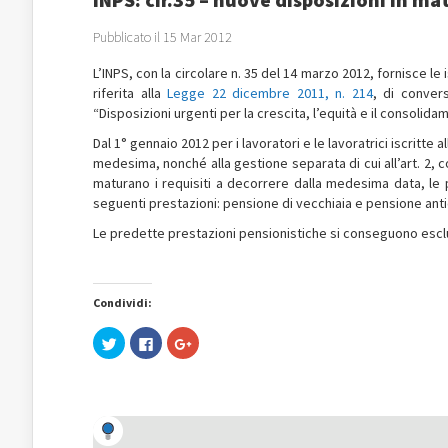
Pubblicato il 15 Mar 2012
L’INPS, con la circolare n. 35 del 14 marzo 2012, fornisce le 
riferita alla
Legge 22 dicembre 2011, n. 214
, di conver
“Disposizioni urgenti per la crescita, l’equità e il consolida
Dal 1° gennaio 2012 per i lavoratori e le lavoratrici iscritte
medesima, nonché alla gestione separata di cui all’art. 2,
maturano i requisiti a decorrere dalla medesima data, le pe
seguenti prestazioni: pensione di vecchiaia e pensione anti
Le predette prestazioni pensionistiche si conseguono esclus
Condividi:
Fai
Fai
Fai
clic
clic
clic
qui
per
qui
per
condividere
per
condividere
su
condividere
su
Facebook
su
Twitter
(Si
Google+
(Si
apre
(Si
apre
in
apre
in
una
in