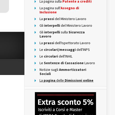
La pagina sulla
Patente a crediti
La pagina sull'
Assegno di
Inclusione
La
prassi
del Ministero Lavoro
Gli
interpelli
del Ministero Lavoro
Gli
interpelli
sulla
Sicurezza
Lavoro
La
prassi
dell'Ispettorato Lavoro
Le
circolari/messaggi
dell'INPS
Le
circolari
dell'INAIL
Le
Sentenze di Cassazione
Lavoro
Notizie sugli
Ammortizzatori
Sociali
La
pagina
delle
Dimissioni online