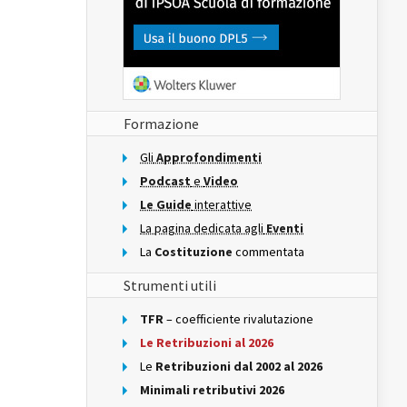
Formazione
Gli
Approfondimenti
Podcast
e
Video
Le Guide
interattive
La pagina dedicata agli
Eventi
La
Costituzione
commentata
Strumenti utili
TFR
– coefficiente rivalutazione
Le Retribuzioni al 2026
Le
Retribuzioni dal 2002 al 2026
Minimali retributivi 2026