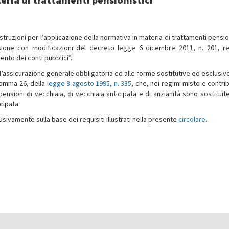
istruzioni per l’applicazione della normativa in materia di trattamenti pensio
sione con modificazioni del decreto legge 6 dicembre 2011, n. 201, r
mento dei conti pubblici”.
 all’assicurazione generale obbligatoria ed alle forme sostitutive ed esclusiv
 comma 26, della
legge 8 agosto 1995, n. 335
, che, nei regimi misto e contri
nsioni di vecchiaia, di vecchiaia anticipata e di anzianità sono sostituite
cipata.
ivamente sulla base dei requisiti illustrati nella presente
circolare
.