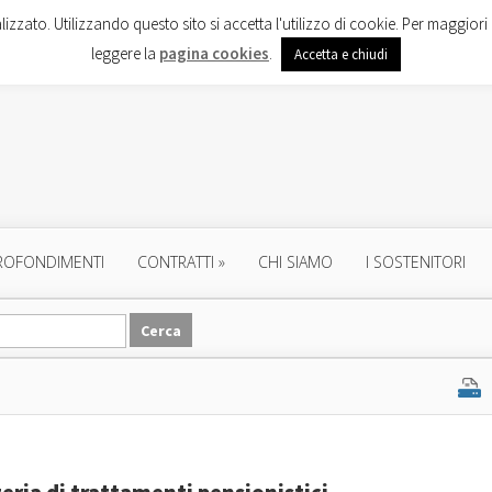
lizzato. Utilizzando questo sito si accetta l'utilizzo di cookie. Per maggiori 
leggere la
pagina cookies
.
Accetta e chiudi
ROFONDIMENTI
CONTRATTI
»
CHI SIAMO
I SOSTENITORI
teria di trattamenti pensionistici