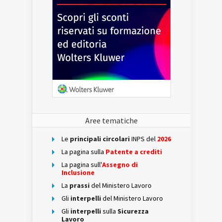
Aree tematiche
Le
principali circolari
INPS del
2026
La pagina sulla
Patente a crediti
La pagina sull'
Assegno di
Inclusione
La
prassi
del Ministero Lavoro
Gli
interpelli
del Ministero Lavoro
Gli
interpelli
sulla
Sicurezza
Lavoro