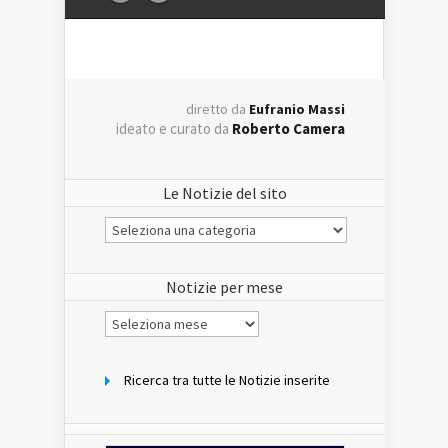
diretto da
Eufranio Massi
ideato e curato da
Roberto Camera
Le Notizie del sito
Le
Notizie
del
sito
Notizie per mese
Notizie
per
mese
Ricerca tra tutte le Notizie inserite