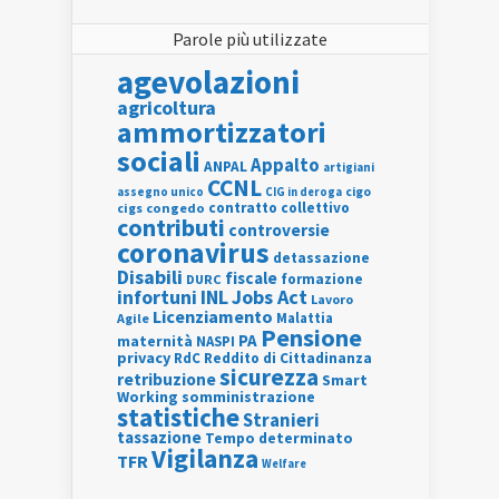
Parole più utilizzate
agevolazioni
agricoltura
ammortizzatori
sociali
Appalto
ANPAL
artigiani
CCNL
assegno unico
cigo
CIG in deroga
contratto collettivo
cigs
congedo
contributi
controversie
coronavirus
detassazione
Disabili
fiscale
formazione
DURC
INL
Jobs Act
infortuni
Lavoro
Licenziamento
Agile
Malattia
Pensione
PA
maternità
NASPI
privacy
RdC
Reddito di Cittadinanza
sicurezza
retribuzione
Smart
Working
somministrazione
statistiche
Stranieri
tassazione
Tempo determinato
Vigilanza
TFR
Welfare