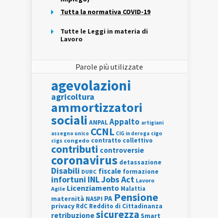
Tutta la normativa COVID-19
Tutte le Leggi in materia di
Lavoro
Parole più utilizzate
agevolazioni
agricoltura
ammortizzatori
sociali
Appalto
ANPAL
artigiani
CCNL
assegno unico
cigo
CIG in deroga
contratto collettivo
cigs
congedo
contributi
controversie
coronavirus
detassazione
Disabili
fiscale
formazione
DURC
INL
Jobs Act
infortuni
Lavoro
Licenziamento
Agile
Malattia
Pensione
PA
maternità
NASPI
privacy
RdC
Reddito di Cittadinanza
sicurezza
retribuzione
Smart