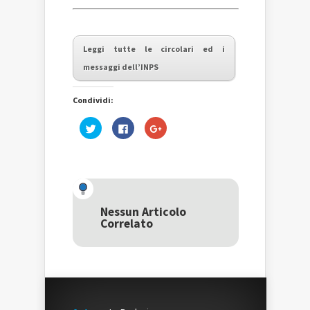
Leggi tutte le circolari ed i
messaggi dell’INPS
Condividi:
Fai
Fai
Fai
clic
clic
clic
qui
per
qui
per
condividere
per
condividere
su
condividere
su
Facebook
su
Twitter
(Si
Google+
(Si
apre
(Si
apre
in
apre
in
una
in
una
nuova
una
Nessun Articolo
nuova
finestra)
nuova
Correlato
finestra)
finestra)