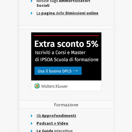
Notizie sugli
Ammortizzatori
Sociali
La
pagina
delle
Dimissioni online
Formazione
Gli
Approfondimenti
Podcast
e
Video
Le Guide
interattive