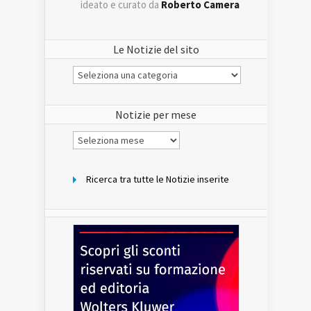
ideato e curato da
Roberto Camera
Le Notizie del sito
Le
Notizie
del
sito
Notizie per mese
Notizie
per
mese
Ricerca tra tutte le Notizie inserite