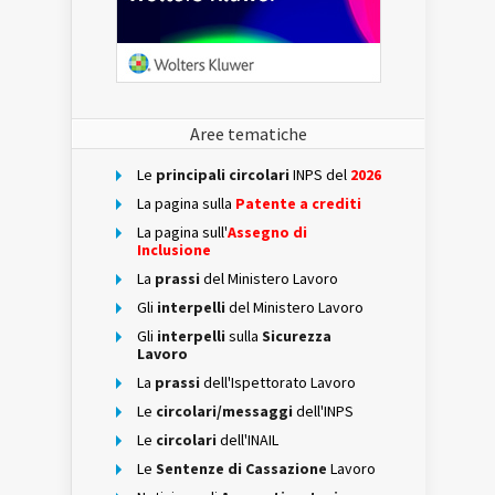
Aree tematiche
Le
principali circolari
INPS del
2026
La pagina sulla
Patente a crediti
La pagina sull'
Assegno di
Inclusione
La
prassi
del Ministero Lavoro
Gli
interpelli
del Ministero Lavoro
Gli
interpelli
sulla
Sicurezza
Lavoro
La
prassi
dell'Ispettorato Lavoro
Le
circolari/messaggi
dell'INPS
Le
circolari
dell'INAIL
Le
Sentenze di Cassazione
Lavoro