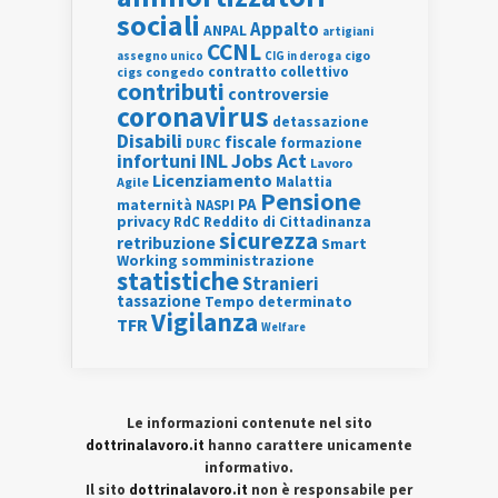
sociali
Appalto
ANPAL
artigiani
CCNL
assegno unico
cigo
CIG in deroga
contratto collettivo
cigs
congedo
contributi
controversie
coronavirus
detassazione
Disabili
fiscale
formazione
DURC
INL
Jobs Act
infortuni
Lavoro
Licenziamento
Agile
Malattia
Pensione
PA
maternità
NASPI
privacy
RdC
Reddito di Cittadinanza
sicurezza
retribuzione
Smart
Working
somministrazione
statistiche
Stranieri
tassazione
Tempo determinato
Vigilanza
TFR
Welfare
Le informazioni contenute nel sito
dottrinalavoro.it
hanno carattere unicamente
informativo.
Il sito
dottrinalavoro.it
non è responsabile per