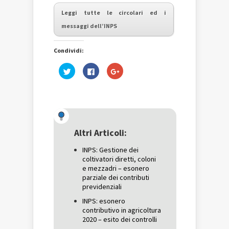
Leggi tutte le circolari ed i
messaggi dell’INPS
Condividi:
Fai
Fai
Fai
clic
clic
clic
qui
per
qui
per
condividere
per
condividere
su
condividere
su
Facebook
su
Twitter
(Si
Google+
(Si
apre
(Si
apre
in
apre
in
una
in
una
nuova
una
Altri Articoli:
nuova
finestra)
nuova
finestra)
finestra)
INPS: Gestione dei
coltivatori diretti, coloni
e mezzadri – esonero
parziale dei contributi
previdenziali
INPS: esonero
contributivo in agricoltura
2020 – esito dei controlli