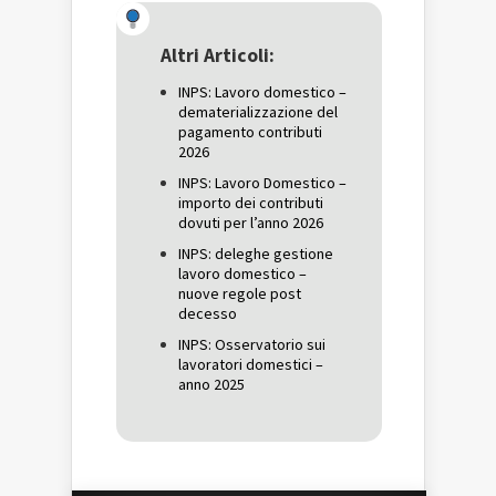
(Si
apre
(Si
apre
in
apre
in
una
in
una
nuova
una
Altri Articoli:
nuova
finestra)
nuova
finestra)
finestra)
INPS: Lavoro domestico –
dematerializzazione del
pagamento contributi
2026
INPS: Lavoro Domestico –
importo dei contributi
dovuti per l’anno 2026
INPS: deleghe gestione
lavoro domestico –
nuove regole post
decesso
INPS: Osservatorio sui
lavoratori domestici –
anno 2025