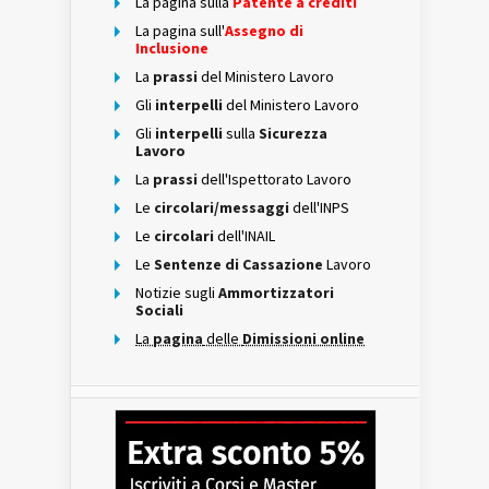
La pagina sulla
Patente a crediti
La pagina sull'
Assegno di
Inclusione
La
prassi
del Ministero Lavoro
Gli
interpelli
del Ministero Lavoro
Gli
interpelli
sulla
Sicurezza
Lavoro
La
prassi
dell'Ispettorato Lavoro
Le
circolari/messaggi
dell'INPS
Le
circolari
dell'INAIL
Le
Sentenze di Cassazione
Lavoro
Notizie sugli
Ammortizzatori
Sociali
La
pagina
delle
Dimissioni online