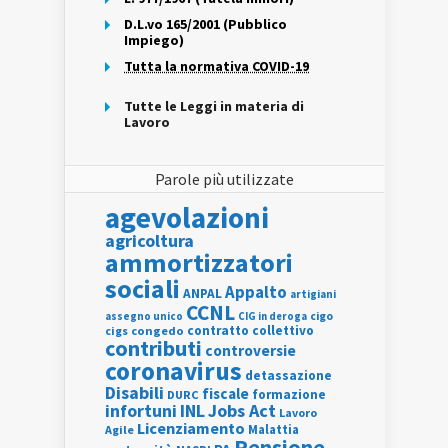
D.L.vo 165/2001 (Pubblico
Impiego)
Tutta la normativa COVID-19
Tutte le Leggi in materia di
Lavoro
Parole più utilizzate
agevolazioni
agricoltura
ammortizzatori
sociali
Appalto
ANPAL
artigiani
CCNL
assegno unico
cigo
CIG in deroga
contratto collettivo
cigs
congedo
contributi
controversie
coronavirus
detassazione
Disabili
fiscale
formazione
DURC
INL
Jobs Act
infortuni
Lavoro
Licenziamento
Agile
Malattia
Pensione