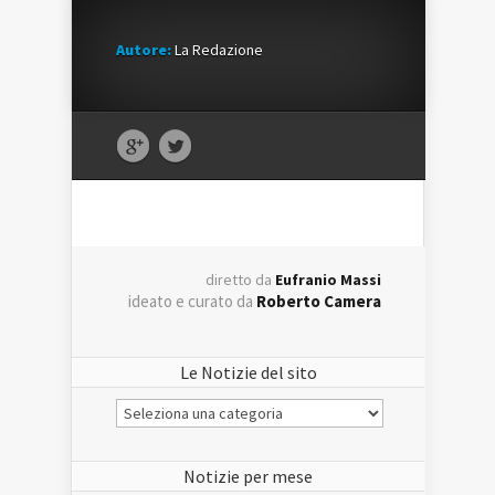
Autore:
La Redazione
diretto da
Eufranio Massi
ideato e curato da
Roberto Camera
Le Notizie del sito
Le
Notizie
del
sito
Notizie per mese