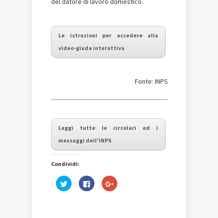
del datore di lavoro domestico.
Le istruzioni per accedere alla
video-giuda interattiva
Fonte: INPS
Leggi tutte le circolari ed i
messaggi dell’INPS
Condividi:
Fai
Fai
Fai
clic
clic
clic
qui
per
qui
per
condividere
per
condividere
su
condividere
su
Facebook
su
Twitter
(Si
Google+