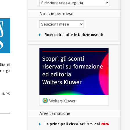
Le
Notizie
del
sito
Notizie per mese
Notizie
per
mese
Ricerca tra tutte le Notizie inserite
ità di
re gli
: INPS
Aree tematiche
Le
principali circolari
INPS del
2026