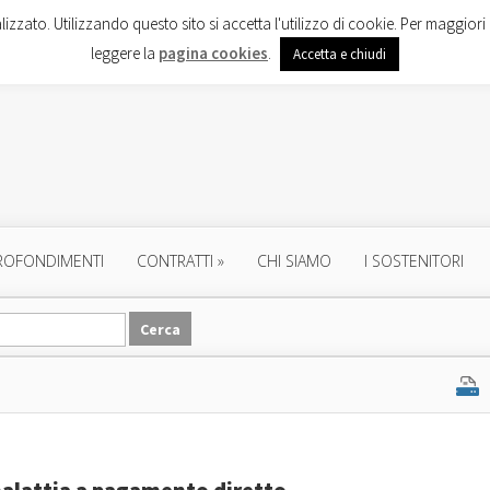
lizzato. Utilizzando questo sito si accetta l'utilizzo di cookie. Per maggiori 
leggere la
pagina cookies
.
Accetta e chiudi
ROFONDIMENTI
CONTRATTI
»
CHI SIAMO
I SOSTENITORI
 malattia a pagamento diretto