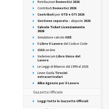
Retribuzioni
Domestici 2026
Contributi
Domestici 2026
Contributi
per
OTD e OTI 2026
Gestione separata
– aliquote
2026
Calcolo Ticket Licenziamento
2026
Simulatore calcolo
ISEE
Il
Libro V Lavoro
del Codice Civile
CIGS
on-line
Vademecum
Libro Unico del
Lavoro
Le Leggi di Bilancio dal 1999 al 2026
Linee Guida
Tirocini
extracurriculari
Albo
Agenzie per il Lavoro
Gazzetta Ufficiale
Leggi tutte le Gazzette Ufficiali