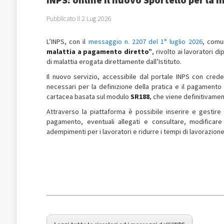
Pubblicato il 2 Lug 2026
L’INPS, con il
messaggio n. 2207 del 1° luglio 2026
, comun
malattia a pagamento diretto”
, rivolto ai lavoratori d
di malattia erogata direttamente dall’Istituto.
Il nuovo servizio, accessibile dal portale INPS con credenz
necessari per la definizione della pratica e il pagament
cartacea basata sul modulo
SR188
, che viene definitivame
Attraverso la piattaforma è possibile inserire e gestire i
pagamento, eventuali allegati e consultare, modificare 
adempimenti per i lavoratori e ridurre i tempi di lavorazione