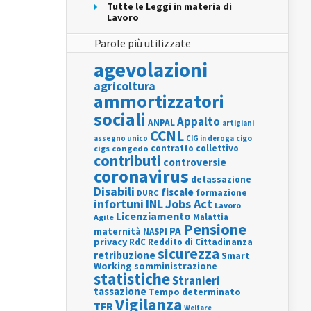
Tutte le Leggi in materia di
Lavoro
Parole più utilizzate
agevolazioni
agricoltura
ammortizzatori
sociali
Appalto
ANPAL
artigiani
CCNL
assegno unico
cigo
CIG in deroga
contratto collettivo
cigs
congedo
contributi
controversie
coronavirus
detassazione
Disabili
fiscale
formazione
DURC
INL
Jobs Act
infortuni
Lavoro
Licenziamento
Agile
Malattia
Pensione
PA
maternità
NASPI
privacy
RdC
Reddito di Cittadinanza
sicurezza
retribuzione
Smart
Working
somministrazione
statistiche
Stranieri
tassazione
Tempo determinato
Vigilanza
TFR
Welfare