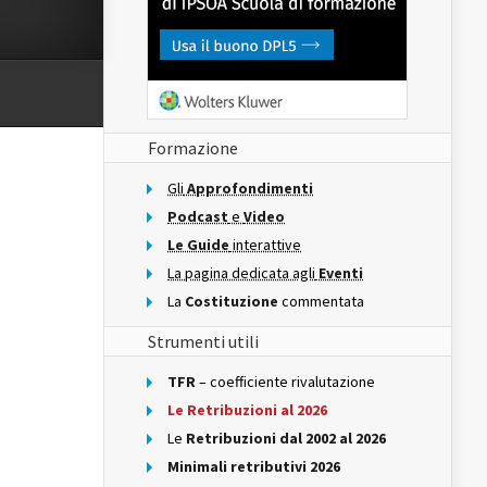
Formazione
Gli
Approfondimenti
Podcast
e
Video
Le Guide
interattive
La pagina dedicata agli
Eventi
La
Costituzione
commentata
Strumenti utili
TFR
– coefficiente rivalutazione
Le Retribuzioni al 2026
Le
Retribuzioni dal 2002 al 2026
Minimali retributivi 2026