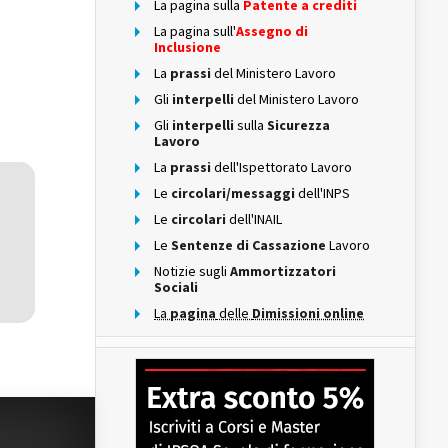
La pagina sulla
Patente a crediti
La pagina sull'
Assegno di
Inclusione
La
prassi
del Ministero Lavoro
Gli
interpelli
del Ministero Lavoro
Gli
interpelli
sulla
Sicurezza
Lavoro
La
prassi
dell'Ispettorato Lavoro
Le
circolari/messaggi
dell'INPS
Le
circolari
dell'INAIL
Le
Sentenze di Cassazione
Lavoro
Notizie sugli
Ammortizzatori
Sociali
La
pagina
delle
Dimissioni online