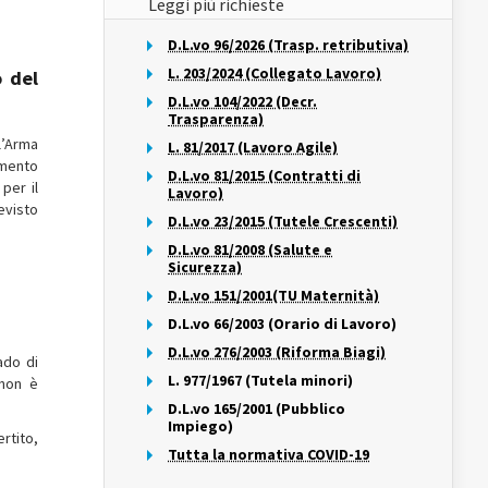
Leggi più richieste
D.L.vo 96/2026 (Trasp. retributiva)
L. 203/2024 (Collegato Lavoro)
o del
D.L.vo 104/2022 (Decr.
Trasparenza)
l’Arma
L. 81/2017 (Lavoro Agile)
timento
D.L.vo 81/2015 (Contratti di
per il
Lavoro)
evisto
D.L.vo 23/2015 (Tutele Crescenti)
D.L.vo 81/2008 (Salute e
Sicurezza)
D.L.vo 151/2001(TU Maternità)
D.L.vo 66/2003 (Orario di Lavoro)
D.L.vo 276/2003 (Riforma Biagi)
ado di
L. 977/1967 (Tutela minori)
 non è
D.L.vo 165/2001 (Pubblico
Impiego)
rtito,
Tutta la normativa COVID-19