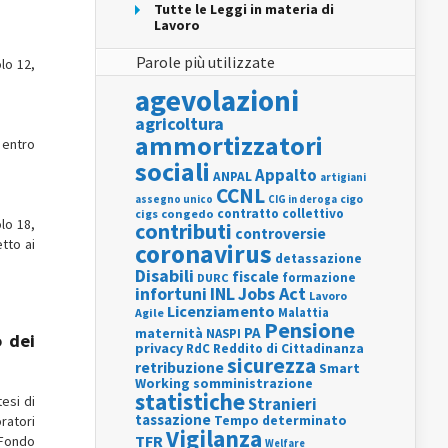
Tutte le Leggi in materia di
Lavoro
Parole più utilizzate
lo 12,
agevolazioni
agricoltura
ammortizzatori
 entro
sociali
Appalto
ANPAL
artigiani
CCNL
assegno unico
cigo
CIG in deroga
contratto collettivo
cigs
congedo
lo 18,
contributi
controversie
etto ai
coronavirus
detassazione
Disabili
fiscale
formazione
DURC
INL
Jobs Act
infortuni
Lavoro
Licenziamento
Agile
Malattia
Pensione
PA
maternità
NASPI
o dei
privacy
RdC
Reddito di Cittadinanza
sicurezza
retribuzione
Smart
Working
somministrazione
statistiche
tesi di
Stranieri
tassazione
ratori
Tempo determinato
Vigilanza
TFR
 Fondo
Welfare