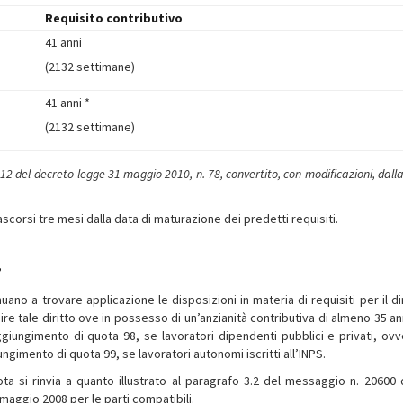
Requisito contributivo
41 anni
(2132 settimane)
41 anni *
(2132 settimane)
 12 del decreto-legge 31 maggio 2010, n. 78, convertito, con modificazioni, dall
scorsi tre mesi dalla data di maturazione dei predetti requisiti.
”
uano a trovare applicazione le disposizioni in materia di requisiti per il di
e tale diritto ove in possesso di un’anzianità contributiva di almeno 35 ann
giungimento di quota 98, se lavoratori dipendenti pubblici e privati, ovv
ngimento di quota 99, se lavoratori autonomi iscritti all’INPS.
uota si rinvia a quanto illustrato al paragrafo 3.2 del messaggio n. 20600 
 maggio 2008 per le parti compatibili.