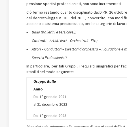
pensione sportivi professionisti, non sono incrementati.
Ciò fermo restando quanto disciplinato dal D.P.R. 26 ottobre 
del decreto-legge n. 201 del 2011, convertito, con modific
accesso al sistema pensionistico, per le categorie di lavorat
–
Ballo (ballerini e tersicorei);
–
Cantanti – Artisti lirici – Orchestrali –Etc.;
–
Attori – Conduttori – Direttori d’orchestra – Figurazione e 
–
Sportivi Professionisti.
In particolare, per tali Gruppi, i requisiti anagrafici per
stabiliti nel modo seguente:
Gruppo Ballo
Anno
Dal 1° gennaio 2021
al 31 dicembre 2022
Dal 1° gennaio 2023
*Requisito da adeguare alla speranza di vita ai sensi dell’art.