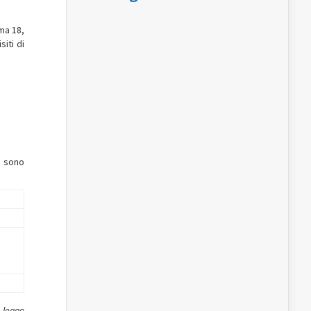
mma 18,
iti di
, sono
a legge