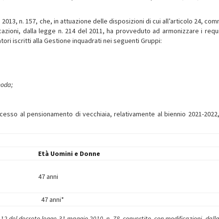
2013, n. 157, che, in attuazione delle disposizioni di cui all’articolo 24, co
azioni, dalla legge n. 214 del 2011, ha provveduto ad armonizzare i requis
ori iscritti alla Gestione inquadrati nei seguenti Gruppi:
moda;
 l’accesso al pensionamento di vecchiaia, relativamente al biennio 2021-2022
Età Uomini e Donne
47 anni
47 anni*
 12 del decreto legge 31 maggio 2010, n. 78, convertito, con modificazioni, dall