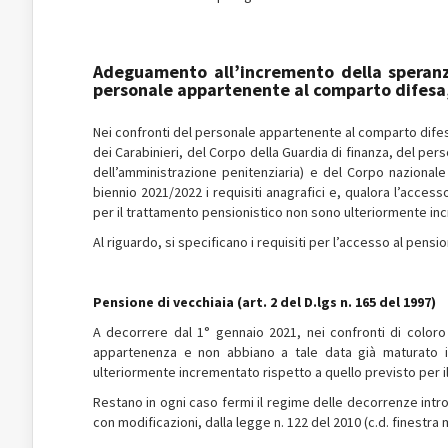
Adeguamento all’incremento della speranza
personale appartenente al comparto difesa, 
Nei confronti del personale appartenente al comparto difesa
dei Carabinieri, del Corpo della Guardia di finanza, del pers
dell’amministrazione penitenziaria) e del Corpo nazionale 
biennio 2021/2022 i requisiti anagrafici e, qualora l’acce
per il trattamento pensionistico non sono ulteriormente in
Al riguardo, si specificano i requisiti per l’accesso al pens
Pensione di vecchiaia (art. 2 del D.lgs n. 165 del 1997)
A decorrere dal 1° gennaio 2021, nei confronti di coloro c
appartenenza e non abbiano a tale data già maturato i r
ulteriormente incrementato rispetto a quello previsto per i
Restano in ogni caso fermi il regime delle decorrenze intro
con modificazioni, dalla legge n. 122 del 2010 (c.d. finestra 