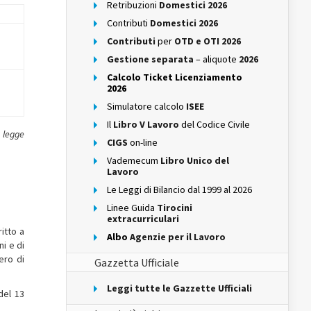
Retribuzioni
Domestici 2026
Contributi
Domestici 2026
Contributi
per
OTD e OTI 2026
Gestione separata
– aliquote
2026
Calcolo Ticket Licenziamento
2026
Simulatore calcolo
ISEE
Il
Libro V Lavoro
del Codice Civile
a legge
CIGS
on-line
Vademecum
Libro Unico del
Lavoro
Le Leggi di Bilancio dal 1999 al 2026
Linee Guida
Tirocini
extracurriculari
ritto a
Albo
Agenzie per il Lavoro
i e di
ero di
Gazzetta Ufficiale
Leggi tutte le Gazzette Ufficiali
del 13