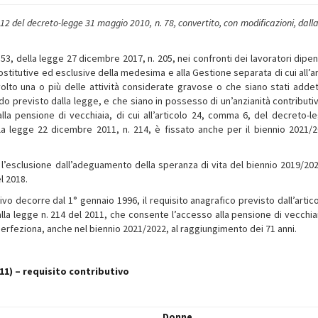
 12 del decreto-legge 31 maggio 2010, n. 78, convertito, con modificazioni, dall
53, della legge 27 dicembre 2017, n. 205, nei confronti dei lavoratori dipen
sostitutive ed esclusive della medesima e alla Gestione separata di cui all’a
lto una o più delle attività considerate gravose o che siano stati addett
do previsto dalla legge, e che siano in possesso di un’anzianità contributiv
lla pensione di vecchiaia, di cui all’articolo 24, comma 6, del decreto-l
la legge 22 dicembre 2011, n. 214, è fissato anche per il biennio 2021/2
ne l’esclusione dall’adeguamento della speranza di vita del biennio 2019/202
el 2018.
ivo decorre dal 1° gennaio 1996, il requisito anagrafico previsto dall’artico
la legge n. 214 del 2011, che consente l’accesso alla pensione di vecchia
 perfeziona, anche nel biennio 2021/2022, al raggiungimento dei 71 anni.
011) – requisito contributivo
Donne