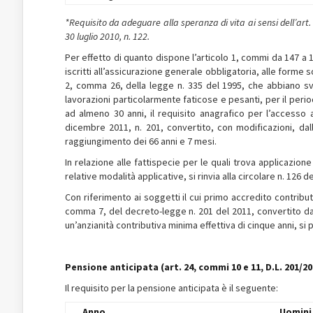
*Requisito da adeguare alla speranza di vita ai sensi dell’art.
30 luglio 2010, n. 122.
Per effetto di quanto dispone l’articolo 1, commi da 147 a 1
iscritti all’assicurazione generale obbligatoria, alle forme 
2, comma 26, della legge n. 335 del 1995, che abbiano svo
lavorazioni particolarmente faticose e pesanti, per il perio
ad almeno 30 anni, il requisito anagrafico per l’accesso a
dicembre 2011, n. 201, convertito, con modificazioni, dal
raggiungimento dei 66 anni e 7 mesi.
In relazione alle fattispecie per le quali trova applicazio
relative modalità applicative, si rinvia alla circolare n. 126 d
Con riferimento ai soggetti il cui primo accredito contribut
comma 7, del decreto-legge n. 201 del 2011, convertito dal
un’anzianità contributiva minima effettiva di cinque anni, si
Pensione anticipata (art. 24, commi 10 e 11, D.L. 201/2
Il requisito per la pensione anticipata è il seguente:
Anno
Uomini