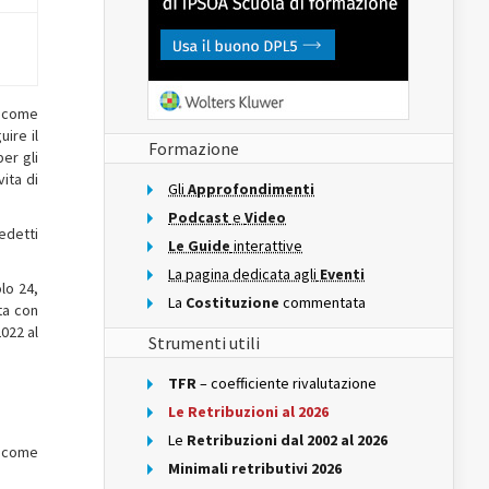
ì come
ire il
Formazione
er gli
ita di
Gli
Approfondimenti
Podcast
e
Video
edetti
Le Guide
interattive
La pagina dedicata agli
Eventi
lo 24,
La
Costituzione
commentata
ta con
2022 al
Strumenti utili
TFR
– coefficiente rivalutazione
Le Retribuzioni al 2026
Le
Retribuzioni dal 2002 al 2026
, come
Minimali retributivi 2026