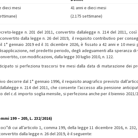
e dieci mesi
41 anni e dieci mesi
settimane)
(2.175 settimane)
decreto-legge n. 201 del 2011, convertito dallalegge n. 214 del 2011, cos
 convertito dalla legge n. 26 del 2019, il requisito contributivo per consegu
 il 1° gennaio 2019 ed il 31 dicembre 2026, è fissato a 42 anni e 10 mesi p
disapplicazione, nel predetto periodo, degli adeguamenti alla speranza di v
onvertito, con modificazioni, dalla legge 30 luglio 2010, n. 122.
nticipato si perfeziona trascorsi tre mesi dalla data di maturazione dei pr
ivo decorre dal 1° gennaio 1996, il requisito anagrafico previsto dall’artico
allalegge n. 214 del 2011, che consente l’accesso alla pensione anticipa
to del c.d. importo soglia mensile, si perfeziona anche per il biennio 2021/
mmi 199 – 205, L. 232/2016)
ecoci”di cui all’articolo 1, comma 199, della legge 11 dicembre 2016, n. 232
convertito dalla legge n. 26 del 2019, è il seguente: