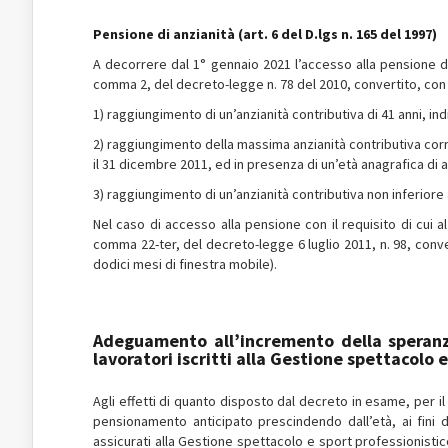
Pensione di anzianità (art. 6 del D.lgs n. 165 del 1997)
A decorrere dal 1° gennaio 2021 l’accesso alla pensione di
comma 2, del decreto-legge n. 78 del 2010, convertito, con m
1) raggiungimento di un’anzianità contributiva di 41 anni, i
2) raggiungimento della massima anzianità contributiva corr
il 31 dicembre 2011, ed in presenza di un’età anagrafica di 
3) raggiungimento di un’anzianità contributiva non inferiore 
Nel caso di accesso alla pensione con il requisito di cui al
comma 22-ter, del decreto-legge 6 luglio 2011, n. 98, convert
dodici mesi di finestra mobile).
Adeguamento all’incremento della speranza
lavoratori iscritti alla Gestione spettacolo 
Agli effetti di quanto disposto dal decreto in esame, per il 
pensionamento anticipato prescindendo dall’età, ai fini de
assicurati alla Gestione spettacolo e sport professionisti