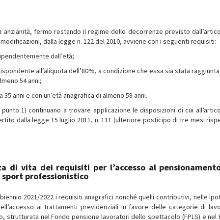
 anzianità, fermo restando il regime delle decorrenze previsto dall’artico
odificazioni, dalla legge n. 122 del 2010, avviene con i seguenti requisiti:
ndipendentemente dall’età;
ispondente all’aliquota dell’80%, a condizione che essa sia stata raggiunta
almeno 54 anni;
a 35 anni e con un’età anagrafica di almeno 58 anni.
 punto 1) continuano a trovare applicazione le disposizioni di cui all’artico
ito dalla legge 15 luglio 2011, n. 111 (ulteriore posticipo di tre mesi risp
 di vita dei requisiti per l’accesso al pensionament
e sport professionistico
biennio 2021/2022 i requisiti anagrafici nonché quelli contributivi, nelle ipo
ll’accesso ai trattamenti previdenziali in favore delle categorie di lavo
co, strutturata nel Fondo pensione lavoratori dello spettacolo (FPLS) e nel