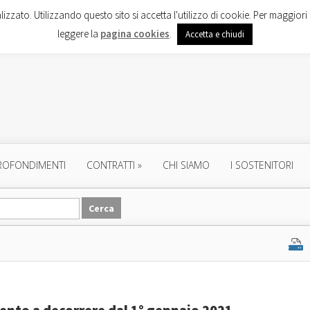
lizzato. Utilizzando questo sito si accetta l'utilizzo di cookie. Per maggiori 
leggere la
pagina cookies
.
Accetta e chiudi
ROFONDIMENTI
CONTRATTI
»
CHI SIAMO
I SOSTENITORI
mento a decorrere dal 1° gennaio 2021