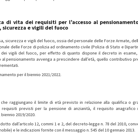
 di vita dei requisiti per l’accesso al pensionament
sicurezza e vigili del fuoco
, sicurezza e vigili del fuoco, ossia del personale delle Forze Armate, del
onale delle Forze di polizia ad ordinamento civile (Polizia di Stato e Dipar
dei vigili del fuoco, per effetto di quanto dispone il decreto in esame, 
sso al pensionamento avvenga a prescindere dall’età, quello contributivo pr
crementati.
ionamento per il biennio 2021/2022.
he raggiungano il limite di età previsto in relazione alla qualifica o gr
equisiti previsti per la pensione di anzianità, il requisito anagrafico
l biennio 2019/2020.
dotto dall’articolo 12, commi 1 e 2, del decreto-legge n. 78 del 2010, conve
mobile) e le indicazioni fornite con il messaggio n. 545 del 10 gennaio 2013.