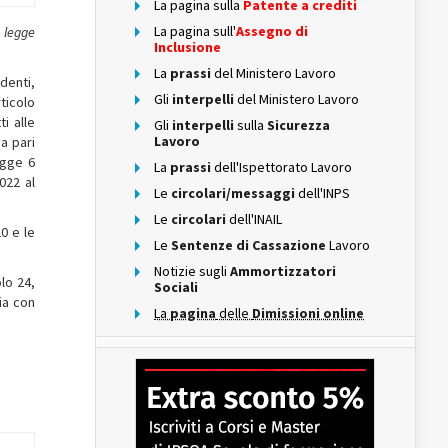
La pagina sulla
Patente a crediti
La pagina sull'
Assegno di
a legge
Inclusione
La
prassi
del Ministero Lavoro
denti,
Gli
interpelli
del Ministero Lavoro
rticolo
i alle
Gli
interpelli
sulla
Sicurezza
Lavoro
a pari
egge 6
La
prassi
dell'Ispettorato Lavoro
022 al
Le
circolari/messaggi
dell'INPS
Le
circolari
dell'INAIL
0 e le
Le
Sentenze di Cassazione
Lavoro
Notizie sugli
Ammortizzatori
lo 24,
Sociali
ia con
La
pagina
delle
Dimissioni online