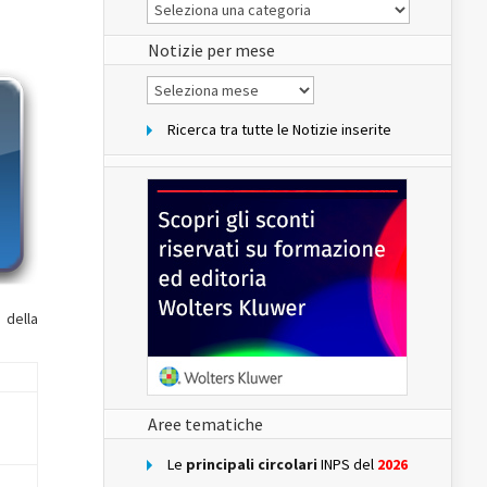
Le
Notizie
del
sito
Notizie per mese
Notizie
per
mese
Ricerca tra tutte le Notizie inserite
 della
Aree tematiche
Le
principali circolari
INPS del
2026