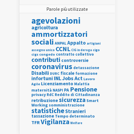
Parole più utilizzate
agevolazioni
agricoltura
ammortizzatori
sociali
Appalto
ANPAL
artigiani
CCNL
assegno unico
cigo
CIG in deroga
contratto collettivo
cigs
congedo
contributi
controversie
coronavirus
detassazione
Disabili
fiscale
formazione
DURC
INL
Jobs Act
infortuni
Lavoro
Licenziamento
Agile
Malattia
Pensione
PA
maternità
NASPI
privacy
RdC
Reddito di Cittadinanza
sicurezza
retribuzione
Smart
Working
somministrazione
statistiche
Stranieri
tassazione
Tempo determinato
Vigilanza
TFR
Welfare