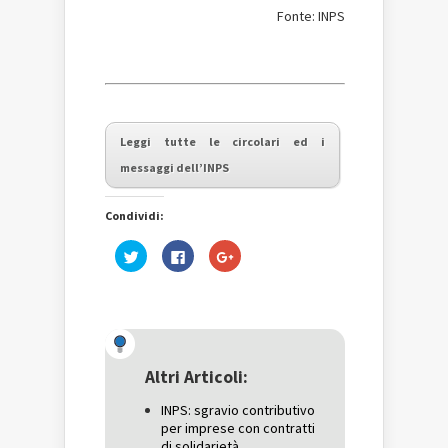
Fonte: INPS
Leggi tutte le circolari ed i
messaggi dell’INPS
Condividi:
Fai
Fai
Fai
clic
clic
clic
qui
per
qui
per
condividere
per
condividere
su
condividere
su
Facebook
su
Twitter
(Si
Google+
(Si
apre
(Si
apre
in
apre
in
una
in
una
nuova
una
Altri Articoli:
nuova
finestra)
nuova
finestra)
finestra)
INPS: sgravio contributivo
per imprese con contratti
di solidarietà