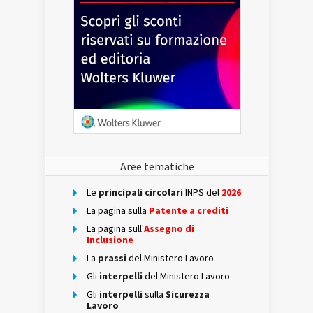
Aree tematiche
Le
principali circolari
INPS del
2026
La pagina sulla
Patente a crediti
La pagina sull'
Assegno di
Inclusione
La
prassi
del Ministero Lavoro
Gli
interpelli
del Ministero Lavoro
Gli
interpelli
sulla
Sicurezza
Lavoro