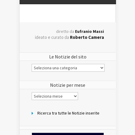
diretto da
Eufranio Massi
ideato e curato da
Roberto Camera
Le Notizie del sito
Le
Notizie
del
sito
Notizie per mese
Notizie
per
mese
Ricerca tra tutte le Notizie inserite