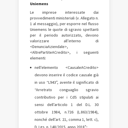
Uniemens
Le imprese interessate dai
provvedimenti ministeriali (v. Allegato n.
1 al messaggio), per esporre nel flusso
Uniemens le quote di sgravio spettanti
per il periodo autorizzato, devono
valorizzare all’interno di
<DenunciaAziendale>,
<AltrePartiteACredito>, i seguenti
elementi:
nell’elemento <CausaleACredito>
devono inserire il codice causale già
in uso “L943”, avente il significato di
“Arretrato conguaglio sgravio
contributivo per i CdS stipulati ai
sensi dell’articolo 1 del D.L. 30
ottobre 1984, n.726 (L.863/1984),
nonché dell’art. 21, comma 1, lett. c),
D. Lgs. n. 148/2015, anno 2018”;